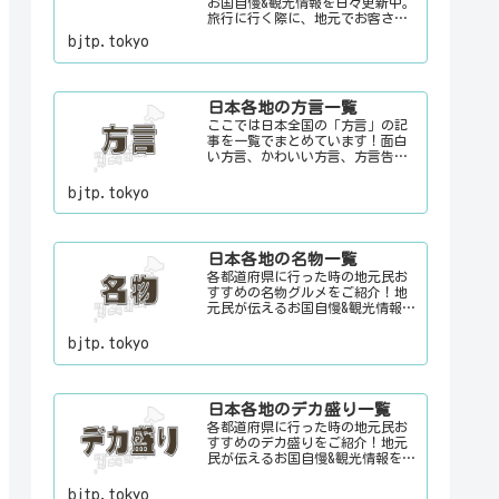
お国自慢&観光情報を日々更新中。
旅行に行く際に、地元でお客さん
をおもてなしする時に、ちょっと
bjtp.tokyo
した話のネタにご利用下さい。
日本各地の方言一覧
ここでは日本全国の「方言」の記
事を一覧でまとめています！面白
い方言、かわいい方言、方言告
白、怒っている時の方言etc地元民
が伝えるお国自慢&観光情報を日々
bjtp.tokyo
更新中。旅行に行く際に、地元で
お客さんをおもてなしする時に、
ちょっとした話のネタにご利用下
さい。
日本各地の名物一覧
各都道府県に行った時の地元民お
すすめの名物グルメをご紹介！地
元民が伝えるお国自慢&観光情報を
日々更新中。旅行に行く際に、地
元でお客さんをおもてなしする時
bjtp.tokyo
に、ちょっとした話のネタにご利
用下さい。
日本各地のデカ盛り一覧
各都道府県に行った時の地元民お
すすめのデカ盛りをご紹介！地元
民が伝えるお国自慢&観光情報を
日々更新中。旅行に行く際に、地
元でお客さんをおもてなしする時
bjtp.tokyo