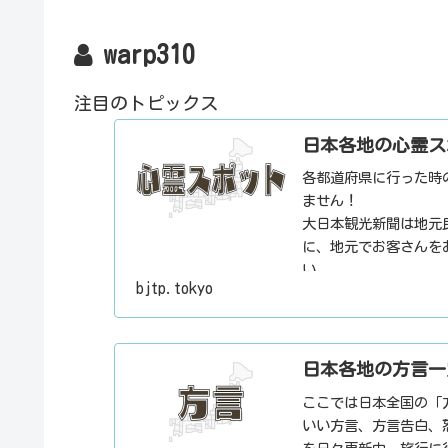
warp310
注目のトピックス
日本各地の心霊ス
各都道府県に行った時
ません！
大日本観光新聞は地元
に、地元でお客さんを
い。
bjtp.tokyo
日本各地の方言一
ここでは日本全国の「
いい方言、方言告白、