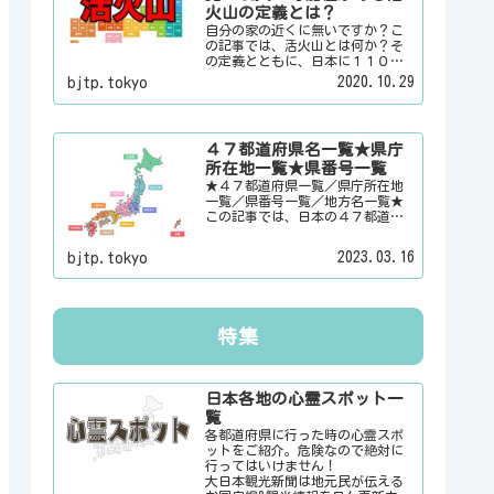
火山の定義とは？
自分の家の近くに無いですか？こ
の記事では、活火山とは何か？そ
の定義とともに、日本に１１０有
るという活火山を一覧でご紹介い
2020.10.29
bjtp.tokyo
たします。その他にも、大日本観
光新聞では、方言・お土産・名
物・観光スポット・デートスポッ
ト・パワースポット・心霊スポッ
４７都道府県名一覧★県庁
トなどの各都道府県の観光情報・
所在地一覧★県番号一覧
ローカル情報を配信しています。
★４７都道府県一覧／県庁所在地
一覧／県番号一覧／地方名一覧★
この記事では、日本の４７都道府
県の県名、県庁所在地、県番号、
地方名を一覧でご紹介していま
2023.03.16
bjtp.tokyo
す。それぞれの都道府県名、県庁
所在地、地方名のリンク先にはそ
の地域に関する記事をご用意して
います。
特集
日本各地の心霊スポット一
覧
各都道府県に行った時の心霊スポ
ットをご紹介。危険なので絶対に
行ってはいけません！
大日本観光新聞は地元民が伝える