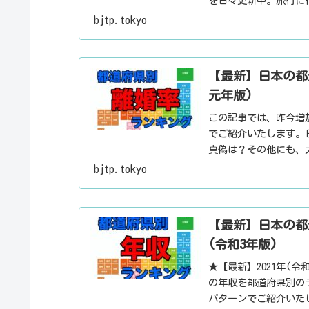
を日々更新中。旅行に
とした話のネタにご利
bjtp.tokyo
【最新】日本の都
元年版)
この記事では、昨今増
でご紹介いたします。
真偽は？その他にも、
ト・デートスポット・
bjtp.tokyo
報・ローカル情報を配
【最新】日本の都
(令和3年版)
★【最新】2021年(
の年収を都道府県別の
パターンでご紹介いた