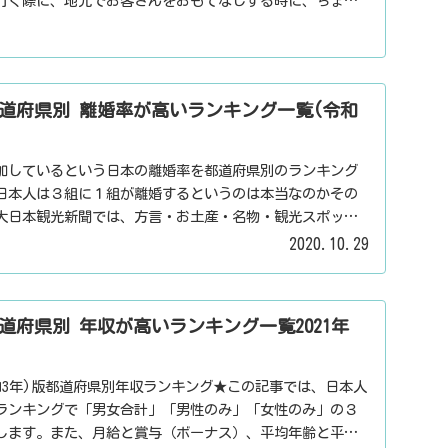
行く際に、地元でお客さんをおもてなしする時に、ちょっ
用下さい。
道府県別 離婚率が高いランキング一覧(令和
加しているという日本の離婚率を都道府県別のランキング
日本人は３組に１組が離婚するというのは本当なのかその
大日本観光新聞では、方言・お土産・名物・観光スポッ
パワースポット・心霊スポットなどの各都道府県の観光情
2020.10.29
信しています。
道府県別 年収が高いランキング一覧2021年
令和3年)版都道府県別年収ランキング★この記事では、日本人
ランキングで「男女合計」「男性のみ」「女性のみ」の３
します。また、月給と賞与（ボーナス）、平均年齢と平均