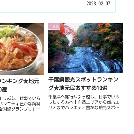
表示しています。
2023.02.07
千葉県
千葉県観光スポットランキン
ランキング★地元
グ★地元民おすすめ10選
0選
千葉県へ旅行や引っ越し、仕事でいら
引っ越し、仕事でいら
っしゃる方へ！自然エリアから都市エ
バラエティ豊かな鍋料
リアまでバラエティ豊かな観光スポッ
全国鍋グランプリ」受
トがたくさん！本記事では「千葉県観
事では「千葉県の鍋ラ
光スポットランキング★地元民おすす
民おすすめ10選」をご
め10選」をご紹介いたします！
！