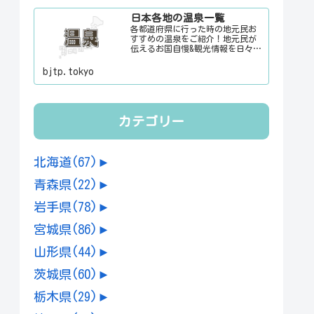
にご利用下さい。
日本各地の温泉一覧
各都道府県に行った時の地元民お
すすめの温泉をご紹介！地元民が
伝えるお国自慢&観光情報を日々更
新中。旅行に行く際に、地元でお
客さんをおもてなしする時に、ち
bjtp.tokyo
ょっとした話のネタにご利用下さ
い。
カテゴリー
北海道
(67)
►
青森県
(22)
►
岩手県
(78)
►
宮城県
(86)
►
山形県
(44)
►
茨城県
(60)
►
栃木県
(29)
►