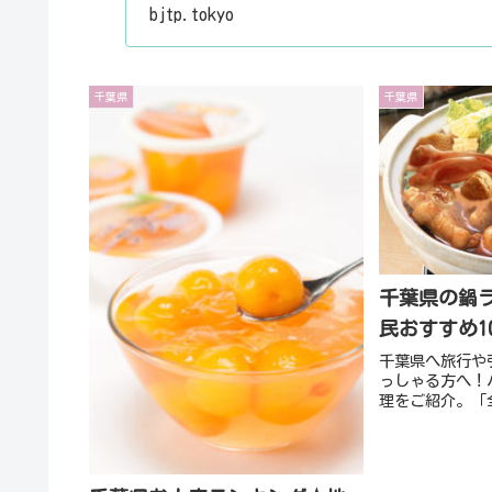
の勤続年数についても
bjtp.tokyo
千葉県
千葉県
千葉県の鍋
民おすすめ1
千葉県へ旅行や
っしゃる方へ！
理をご紹介。「
賞の鍋も！本記
ンキング★地元
紹介いたします