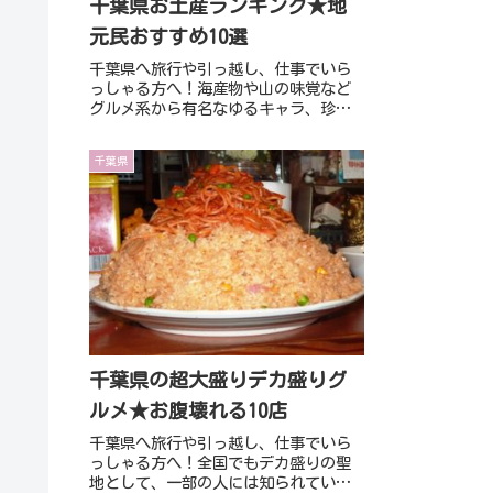
千葉県お土産ランキング★地
元民おすすめ10選
千葉県へ旅行や引っ越し、仕事でいら
っしゃる方へ！海産物や山の味覚など
グルメ系から有名なゆるキャラ、珍し
い開運土産まで！本記事では「千葉県
お土産ランキング★地元民おすすめ10
千葉県
選」をご紹介いたします！
千葉県の超大盛りデカ盛りグ
ルメ★お腹壊れる10店
千葉県へ旅行や引っ越し、仕事でいら
っしゃる方へ！全国でもデカ盛りの聖
地として、一部の人には知られている