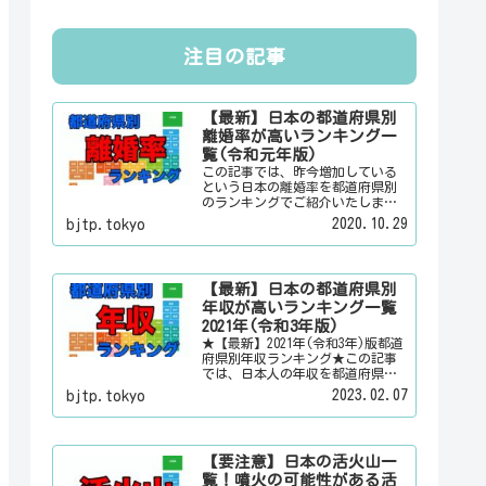
注目の記事
【最新】日本の都道府県別
離婚率が高いランキング一
覧(令和元年版)
この記事では、昨今増加している
という日本の離婚率を都道府県別
のランキングでご紹介いたしま
す。日本人は３組に１組が離婚す
2020.10.29
bjtp.tokyo
るというのは本当なのかその真偽
は？その他にも、大日本観光新聞
では、方言・お土産・名物・観光
スポット・デートスポット・パワ
【最新】日本の都道府県別
ースポット・心霊スポットなどの
年収が高いランキング一覧
各都道府県の観光情報・ローカル
情報を配信しています。
2021年(令和3年版)
★【最新】2021年(令和3年)版都道
府県別年収ランキング★この記事
では、日本人の年収を都道府県別
のランキングで「男女合計」「男
2023.02.07
bjtp.tokyo
性のみ」「女性のみ」の３パター
ンでご紹介いたします。また、月
給と賞与（ボーナス）、平均年齢
と平均の勤続年数についても表示
【要注意】日本の活火山一
しています。
覧！噴火の可能性がある活