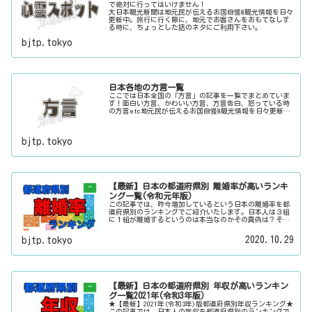
で絶対に行ってはいけません！
大日本観光新聞は地元民が伝えるお国自慢&観光情報を日々
更新中。旅行に行く際に、地元でお客さんをおもてなしす
る時に、ちょっとした話のネタにご利用下さい。
bjtp.tokyo
日本各地の方言一覧
ここでは日本全国の「方言」の記事を一覧でまとめていま
す！面白い方言、かわいい方言、方言告白、怒っている時
の方言etc地元民が伝えるお国自慢&観光情報を日々更新
中。旅行に行く際に、地元でお客さんをおもてなしする時
に、ちょっとした話のネタにご利用下さい。
bjtp.tokyo
【最新】日本の都道府県別 離婚率が高いランキ
ング一覧(令和元年版)
この記事では、昨今増加しているという日本の離婚率を都
道府県別のランキングでご紹介いたします。日本人は３組
に１組が離婚するというのは本当なのかその真偽は？その
他にも、大日本観光新聞では、方言・お土産・名物・観光
スポット・デートスポット・パワースポット・心霊スポッ
2020.10.29
bjtp.tokyo
トなどの各都道府県の観光情報・ローカル情報を配信して
います。
【最新】日本の都道府県別 年収が高いランキン
グ一覧2021年(令和3年版)
★【最新】2021年(令和3年)版都道府県別年収ランキング★
この記事では、日本人の年収を都道府県別のランキングで