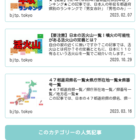
ンキング★この記事では、日本人の年収を都道府
県別のランキングで「男女合計」「男性のみ」
「女性のみ」の３パターンでご紹介いたします。
2023.02.07
bjtp.tokyo
また、月給と賞与（ボーナス）、平均年齢と平均
の勤続年数についても表示しています。
【要注意】日本の活火山一覧！噴火の可能性
がある活火山の定義とは？
自分の家の近くに無いですか？この記事では、活
火山とは何か？その定義とともに、日本に１１０
有るという活火山を一覧でご紹介いたします。そ
の他にも、大日本観光新聞では、方言・お土産・
2020.10.29
bjtp.tokyo
名物・観光スポット・デートスポット・パワース
ポット・心霊スポットなどの各都道府県の観光情
報・ローカル情報を配信しています。
４７都道府県名一覧★県庁所在地一覧★県番
号一覧
★４７都道府県一覧／県庁所在地一覧／県番号一
覧／地方名一覧★
この記事では、日本の４７都道府県の県名、県庁
所在地、県番号、地方名を一覧でご紹介していま
す。それぞれの都道府県名、県庁所在地、地方名
2023.03.16
bjtp.tokyo
のリンク先にはその地域に関する記事をご用意し
ています。
このカテゴリーの人気記事