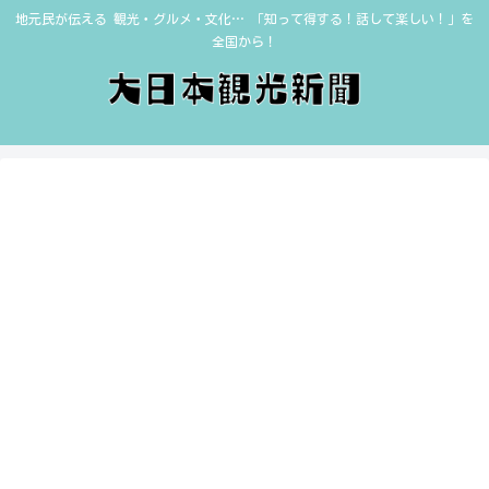
地元民が伝える 観光・グルメ・文化… 「知って得する！話して楽しい！」を
全国から！