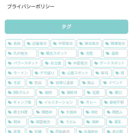
プライバシーポリシー
タグ
名物
近畿地方
中部地方
東北地方
関東地方
九州地方
観光スポット
方言
温泉
パワースポット
お土産
中国地方
デートスポット
ラーメン
デカ盛り
心霊スポット
寿司
鍋
そば
告白
日帰り温泉
嵐山
イベント
B級グルメ
焼肉
海鮮丼
紅葉
悪口
キャンプ場
イルミネーション
カレー
意味不明
郷土料理
関西弁
大阪弁
神社
関西人
駅弁
四国地方
うどん
海鮮
蔵王
夜景
牡蠣
回転寿司
北海道弁
道の駅