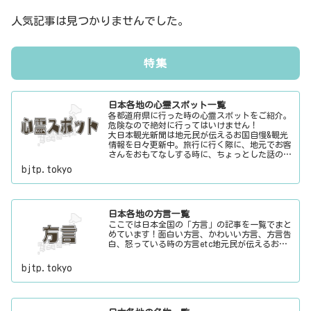
人気記事は見つかりませんでした。
特集
日本各地の心霊スポット一覧
各都道府県に行った時の心霊スポットをご紹介。
危険なので絶対に行ってはいけません！
大日本観光新聞は地元民が伝えるお国自慢&観光
情報を日々更新中。旅行に行く際に、地元でお客
さんをおもてなしする時に、ちょっとした話のネ
タにご利用下さい。
bjtp.tokyo
日本各地の方言一覧
ここでは日本全国の「方言」の記事を一覧でまと
めています！面白い方言、かわいい方言、方言告
白、怒っている時の方言etc地元民が伝えるお国
自慢&観光情報を日々更新中。旅行に行く際に、
地元でお客さんをおもてなしする時に、ちょっと
bjtp.tokyo
した話のネタにご利用下さい。