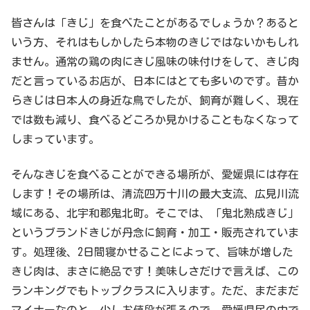
皆さんは「きじ」を食べたことがあるでしょうか？あると
いう方、それはもしかしたら本物のきじではないかもしれ
ません。通常の鶏の肉にきじ風味の味付けをして、きじ肉
だと言っているお店が、日本にはとても多いのです。昔か
らきじは日本人の身近な鳥でしたが、飼育が難しく、現在
では数も減り、食べるどころか見かけることもなくなって
しまっています。
そんなきじを食べることができる場所が、愛媛県には存在
します！その場所は、清流四万十川の最大支流、広見川流
域にある、北宇和郡鬼北町。そこでは、「鬼北熟成きじ」
というブランドきじが丹念に飼育・加工・販売されていま
す。処理後、2日間寝かせることによって、旨味が増した
きじ肉は、まさに絶品です！美味しさだけで言えば、この
ランキングでもトップクラスに入ります。ただ、まだまだ
マイナーなのと、少しお値段が張るので、愛媛県民の中で