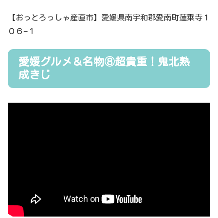
【おっとろっしゃ産直市】愛媛県南宇和郡愛南町蓮乗寺１
０６−１
愛媛グルメ＆名物⑧超貴重！鬼北熟
成きじ