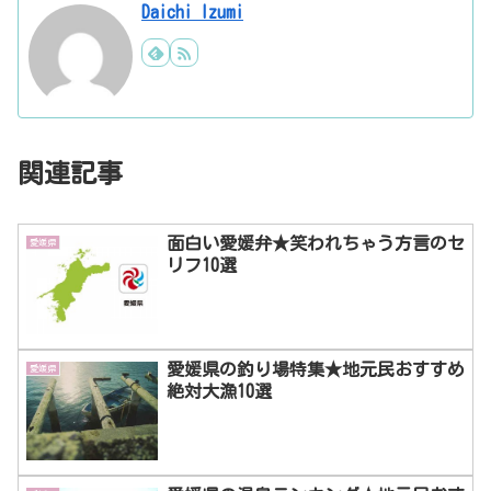
Daichi Izumi
関連記事
面白い愛媛弁★笑われちゃう方言のセ
愛媛県
リフ10選
愛媛県の釣り場特集★地元民おすすめ
愛媛県
絶対大漁10選