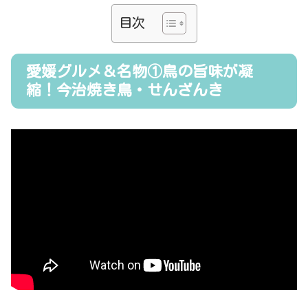
目次
愛媛グルメ＆名物①鳥の旨味が凝
縮！今治焼き鳥・せんざんき