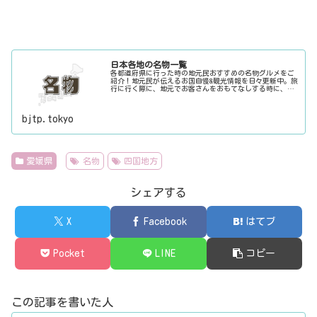
日本各地の名物一覧
各都道府県に行った時の地元民おすすめの名物グルメをご
紹介！地元民が伝えるお国自慢&観光情報を日々更新中。旅
行に行く際に、地元でお客さんをおもてなしする時に、ち
ょっとした話のネタにご利用下さい。
bjtp.tokyo
愛媛県
名物
四国地方
シェアする
X
Facebook
はてブ
Pocket
LINE
コピー
この記事を書いた人