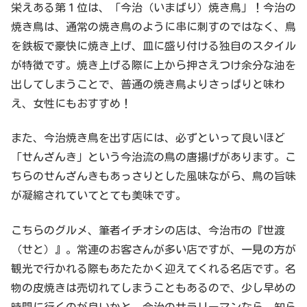
栄えある第１位は、「今治（いまばり）焼き鳥」！今治の
焼き鳥は、通常の焼き鳥のように串に刺すのではなく、鳥
を鉄板で豪快に焼き上げ、皿に盛り付ける独自のスタイル
が特徴です。焼き上げる際に上から押さえつけ余分な油を
出してしまうことで、普通の焼き鳥よりさっぱりと味わ
え、女性にもおすすめ！
また、今治焼き鳥を出す店には、必ずといって良いほど
「せんざんき」という今治流の鳥の唐揚げがあります。こ
ちらのせんざんきもあっさりとした風味ながら、鳥の旨味
が凝縮されていてとても美味です。
こちらのグルメ、筆者イチオシの店は、今治市の『世渡
（せと）』。常連のお客さんが多い店ですが、一見の方が
観光で行かれる際もあたたかく迎えてくれる名店です。名
物の皮焼きは売切れてしまうこともあるので、少し早めの
時間に行くのが良いかと。今治のサラリーマンなら、知ら