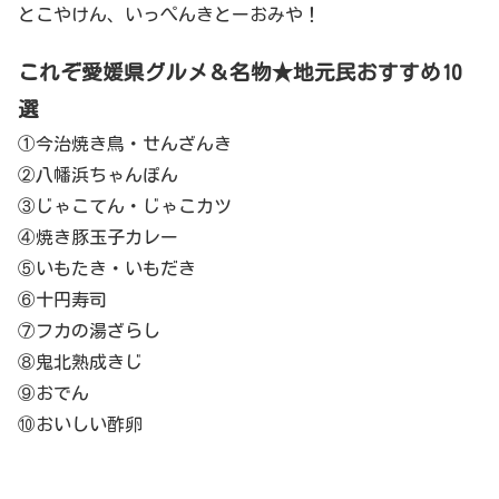
とこやけん、いっぺんきとーおみや！
これぞ愛媛県グルメ＆名物★地元民おすすめ10
選
①今治焼き鳥・せんざんき
②八幡浜ちゃんぽん
③じゃこてん・じゃこカツ
④焼き豚玉子カレー
⑤いもたき・いもだき
⑥十円寿司
⑦フカの湯ざらし
⑧鬼北熟成きじ
⑨おでん
⑩おいしい酢卵