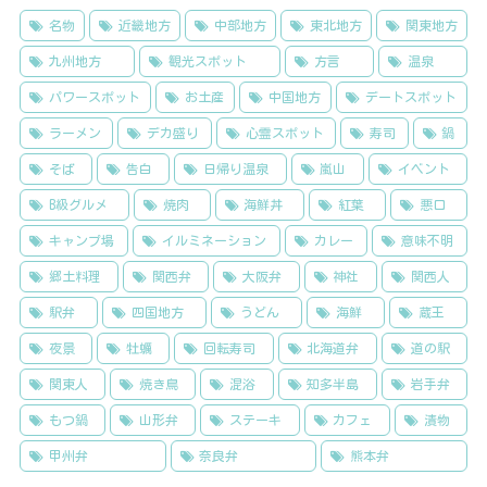
名物
近畿地方
中部地方
東北地方
関東地方
九州地方
観光スポット
方言
温泉
パワースポット
お土産
中国地方
デートスポット
ラーメン
デカ盛り
心霊スポット
寿司
鍋
そば
告白
日帰り温泉
嵐山
イベント
B級グルメ
焼肉
海鮮丼
紅葉
悪口
キャンプ場
イルミネーション
カレー
意味不明
郷土料理
関西弁
大阪弁
神社
関西人
駅弁
四国地方
うどん
海鮮
蔵王
夜景
牡蠣
回転寿司
北海道弁
道の駅
関東人
焼き鳥
混浴
知多半島
岩手弁
もつ鍋
山形弁
ステーキ
カフェ
漬物
甲州弁
奈良弁
熊本弁