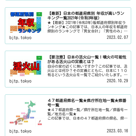
ートスポット・パワースポット・心霊スポットな
どの各都道府県の観光情報・ローカル情報を配信
しています。
【最新】日本の都道府県別 年収が高いラン
キング一覧2021年(令和3年版)
★【最新】2021年(令和3年)版都道府県別年収ラ
ンキング★この記事では、日本人の年収を都道府
県別のランキングで「男女合計」「男性のみ」
「女性のみ」の３パターンでご紹介いたします。
2023.02.07
bjtp.tokyo
また、月給と賞与（ボーナス）、平均年齢と平均
の勤続年数についても表示しています。
【要注意】日本の活火山一覧！噴火の可能性
がある活火山の定義とは？
自分の家の近くに無いですか？この記事では、活
火山とは何か？その定義とともに、日本に１１０
有るという活火山を一覧でご紹介いたします。そ
の他にも、大日本観光新聞では、方言・お土産・
2020.10.29
bjtp.tokyo
名物・観光スポット・デートスポット・パワース
ポット・心霊スポットなどの各都道府県の観光情
報・ローカル情報を配信しています。
４７都道府県名一覧★県庁所在地一覧★県番
号一覧
★４７都道府県一覧／県庁所在地一覧／県番号一
覧／地方名一覧★
この記事では、日本の４７都道府県の県名、県庁
所在地、県番号、地方名を一覧でご紹介していま
す。それぞれの都道府県名、県庁所在地、地方名
2023.03.16
bjtp.tokyo
のリンク先にはその地域に関する記事をご用意し
ています。