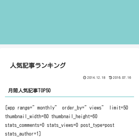
人気記事ランキング
2014.12.18
2016.07.16
月間人気記事TOP50
[wpp range=”monthly” order_by=”views” limit=50
thumbnail_width=80 thumbnail_height=60
stats_comments=0 stats_views=0 post_type=post
stats_author=1]