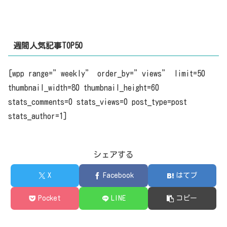
週間人気記事TOP50
[wpp range=”weekly” order_by=”views” limit=50
thumbnail_width=80 thumbnail_height=60
stats_comments=0 stats_views=0 post_type=post
stats_author=1]
シェアする
X
Facebook
はてブ
Pocket
LINE
コピー