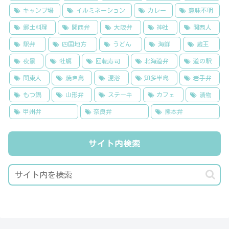
キャンプ場
イルミネーション
カレー
意味不明
郷土料理
関西弁
大阪弁
神社
関西人
駅弁
四国地方
うどん
海鮮
蔵王
夜景
牡蠣
回転寿司
北海道弁
道の駅
関東人
焼き鳥
混浴
知多半島
岩手弁
もつ鍋
山形弁
ステーキ
カフェ
漬物
甲州弁
奈良弁
熊本弁
サイト内検索