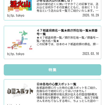
がある活火山の定義とは？
自分の家の近くに無いですか？この記事では、活
火山とは何か？その定義とともに、日本に１１０
有るという活火山を一覧でご紹介いたします。そ
の他にも、大日本観光新聞では、方言・お土産・
2020.10.29
bjtp.tokyo
名物・観光スポット・デートスポット・パワース
ポット・心霊スポットなどの各都道府県の観光情
報・ローカル情報を配信しています。
４７都道府県名一覧★県庁所在地一覧★県番
号一覧
★４７都道府県一覧／県庁所在地一覧／県番号一
覧／地方名一覧★
この記事では、日本の４７都道府県の県名、県庁
所在地、県番号、地方名を一覧でご紹介していま
す。それぞれの都道府県名、県庁所在地、地方名
2023.03.16
bjtp.tokyo
のリンク先にはその地域に関する記事をご用意し
ています。
特集
日本各地の心霊スポット一覧
各都道府県に行った時の心霊スポットをご紹介。
危険なので絶対に行ってはいけません！
大日本観光新聞は地元民が伝えるお国自慢&観光
情報を日々更新中。旅行に行く際に、地元でお客
さんをおもてなしする時に、ちょっとした話のネ
タにご利用下さい。