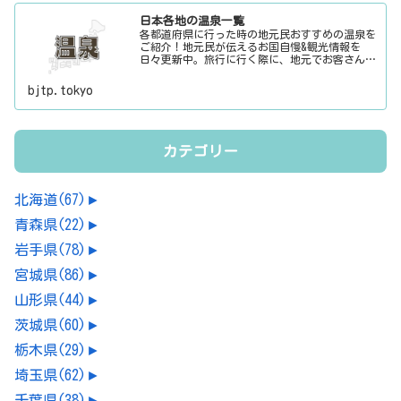
日本各地の温泉一覧
各都道府県に行った時の地元民おすすめの温泉を
ご紹介！地元民が伝えるお国自慢&観光情報を
日々更新中。旅行に行く際に、地元でお客さんを
おもてなしする時に、ちょっとした話のネタにご
利用下さい。
bjtp.tokyo
カテゴリー
北海道
(67)
►
青森県
(22)
►
岩手県
(78)
►
宮城県
(86)
►
山形県
(44)
►
茨城県
(60)
►
栃木県
(29)
►
埼玉県
(62)
►
千葉県
(38)
►