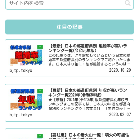
注目の記事
【最新】日本の都道府県別 離婚率が高いラ
ンキング一覧(令和元年版)
この記事では、昨今増加しているという日本の離
婚率を都道府県別のランキングでご紹介いたしま
す。日本人は３組に１組が離婚するというのは本
当なのかその真偽は？その他にも、大日本観光新
2020.10.29
bjtp.tokyo
聞では、方言・お土産・名物・観光スポット・デ
ートスポット・パワースポット・心霊スポットな
どの各都道府県の観光情報・ローカル情報を配信
しています。
【最新】日本の都道府県別 年収が高いラン
キング一覧2021年(令和3年版)
★【最新】2021年(令和3年)版都道府県別年収ラ
ンキング★この記事では、日本人の年収を都道府
県別のランキングで「男女合計」「男性のみ」
「女性のみ」の３パターンでご紹介いたします。
2023.02.07
bjtp.tokyo
また、月給と賞与（ボーナス）、平均年齢と平均
の勤続年数についても表示しています。
【要注意】日本の活火山一覧！噴火の可能性