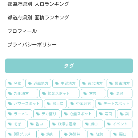
都道府県別 人口ランキング
都道府県別 面積ランキング
プロフィール
プライバシーポリシー
タグ
名物
近畿地方
中部地方
東北地方
関東地方
九州地方
観光スポット
方言
温泉
パワースポット
お土産
中国地方
デートスポット
ラーメン
デカ盛り
心霊スポット
寿司
鍋
そば
告白
日帰り温泉
嵐山
イベント
B級グルメ
焼肉
海鮮丼
紅葉
悪口