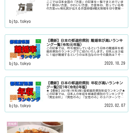
ここでは日本全国の「方言」の記事を一覧でまとめていま
す！面白い方言、かわいい方言、方言告白、怒っている時
の方言etc地元民が伝えるお国自慢&観光情報を日々更新
中。旅行に行く際に、地元でお客さんをおもてなしする時
に、ちょっとした話のネタにご利用下さい。
bjtp.tokyo
【最新】日本の都道府県別 離婚率が高いランキ
ング一覧(令和元年版)
この記事では、昨今増加しているという日本の離婚率を都
道府県別のランキングでご紹介いたします。日本人は３組
に１組が離婚するというのは本当なのかその真偽は？その
他にも、大日本観光新聞では、方言・お土産・名物・観光
スポット・デートスポット・パワースポット・心霊スポッ
2020.10.29
bjtp.tokyo
トなどの各都道府県の観光情報・ローカル情報を配信して
います。
【最新】日本の都道府県別 年収が高いランキン
グ一覧2021年(令和3年版)
★【最新】2021年(令和3年)版都道府県別年収ランキング★
この記事では、日本人の年収を都道府県別のランキングで
「男女合計」「男性のみ」「女性のみ」の３パターンでご
紹介いたします。また、月給と賞与（ボーナス）、平均年
齢と平均の勤続年数についても表示しています。
2023.02.07
bjtp.tokyo
宮城県