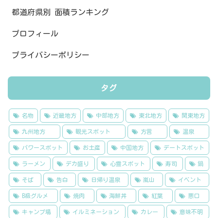
都道府県別 面積ランキング
プロフィール
プライバシーポリシー
タグ
名物
近畿地方
中部地方
東北地方
関東地方
九州地方
観光スポット
方言
温泉
パワースポット
お土産
中国地方
デートスポット
ラーメン
デカ盛り
心霊スポット
寿司
鍋
そば
告白
日帰り温泉
嵐山
イベント
B級グルメ
焼肉
海鮮丼
紅葉
悪口
キャンプ場
イルミネーション
カレー
意味不明