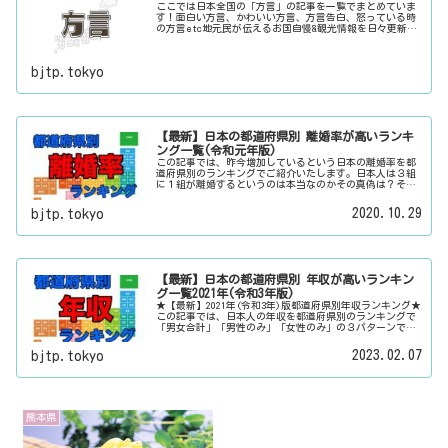
ここでは日本全国の「方言」の記事を一覧でまとめていま
す！面白い方言、かわいい方言、方言告白、怒っている時
の方言etc地元民が伝えるお国自慢&観光情報を日々更新
中。旅行に行く際に、地元でお客さんをおもてなしする時
に、ちょっとした話のネタにご利用下さい。
bjtp.tokyo
【最新】日本の都道府県別 離婚率が高いランキ
ング一覧(令和元年版)
この記事では、昨今増加しているという日本の離婚率を都
道府県別のランキングでご紹介いたします。日本人は３組
に１組が離婚するというのは本当なのかその真偽は？その
他にも、大日本観光新聞では、方言・お土産・名物・観光
スポット・デートスポット・パワースポット・心霊スポッ
2020.10.29
bjtp.tokyo
トなどの各都道府県の観光情報・ローカル情報を配信して
います。
【最新】日本の都道府県別 年収が高いランキン
グ一覧2021年(令和3年版)
★【最新】2021年(令和3年)版都道府県別年収ランキング★
この記事では、日本人の年収を都道府県別のランキングで
「男女合計」「男性のみ」「女性のみ」の３パターンでご
紹介いたします。また、月給と賞与（ボーナス）、平均年
齢と平均の勤続年数についても表示しています。
2023.02.07
bjtp.tokyo
熊本県