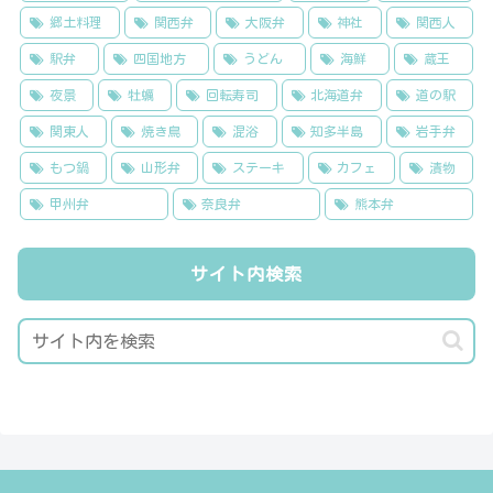
郷土料理
関西弁
大阪弁
神社
関西人
駅弁
四国地方
うどん
海鮮
蔵王
夜景
牡蠣
回転寿司
北海道弁
道の駅
関東人
焼き鳥
混浴
知多半島
岩手弁
もつ鍋
山形弁
ステーキ
カフェ
漬物
甲州弁
奈良弁
熊本弁
サイト内検索