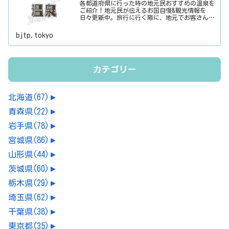
各都道府県に行った時の地元民おすすめの温泉を
ご紹介！地元民が伝えるお国自慢&観光情報を
日々更新中。旅行に行く際に、地元でお客さんを
おもてなしする時に、ちょっとした話のネタにご
利用下さい。
bjtp.tokyo
カテゴリー
北海道
(67)
►
青森県
(22)
►
岩手県
(78)
►
宮城県
(86)
►
山形県
(44)
►
茨城県
(60)
►
栃木県
(29)
►
埼玉県
(62)
►
千葉県
(38)
►
東京都
(35)
►