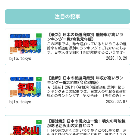
注目の記事
【最新】日本の都道府県別 離婚率が高いラ
ンキング一覧(令和元年版)
この記事では、昨今増加しているという日本の離
婚率を都道府県別のランキングでご紹介いたしま
す。日本人は３組に１組が離婚するというのは本
当なのかその真偽は？その他にも、大日本観光新
2020.10.29
bjtp.tokyo
聞では、方言・お土産・名物・観光スポット・デ
ートスポット・パワースポット・心霊スポットな
どの各都道府県の観光情報・ローカル情報を配信
しています。
【最新】日本の都道府県別 年収が高いラン
キング一覧2021年(令和3年版)
★【最新】2021年(令和3年)版都道府県別年収ラ
ンキング★この記事では、日本人の年収を都道府
県別のランキングで「男女合計」「男性のみ」
「女性のみ」の３パターンでご紹介いたします。
2023.02.07
bjtp.tokyo
また、月給と賞与（ボーナス）、平均年齢と平均
の勤続年数についても表示しています。
【要注意】日本の活火山一覧！噴火の可能性
がある活火山の定義とは？
自分の家の近くに無いですか？この記事では、活
火山とは何か？その定義とともに、日本に１１０