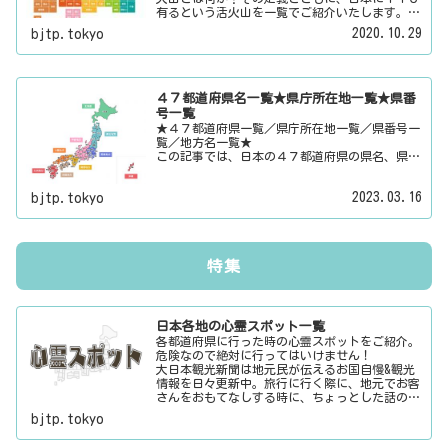
有るという活火山を一覧でご紹介いたします。そ
の他にも、大日本観光新聞では、方言・お土産・
2020.10.29
bjtp.tokyo
名物・観光スポット・デートスポット・パワース
ポット・心霊スポットなどの各都道府県の観光情
報・ローカル情報を配信しています。
４７都道府県名一覧★県庁所在地一覧★県番
号一覧
★４７都道府県一覧／県庁所在地一覧／県番号一
覧／地方名一覧★
この記事では、日本の４７都道府県の県名、県庁
所在地、県番号、地方名を一覧でご紹介していま
す。それぞれの都道府県名、県庁所在地、地方名
2023.03.16
bjtp.tokyo
のリンク先にはその地域に関する記事をご用意し
ています。
特集
日本各地の心霊スポット一覧
各都道府県に行った時の心霊スポットをご紹介。
危険なので絶対に行ってはいけません！
大日本観光新聞は地元民が伝えるお国自慢&観光
情報を日々更新中。旅行に行く際に、地元でお客
さんをおもてなしする時に、ちょっとした話のネ
タにご利用下さい。
bjtp.tokyo