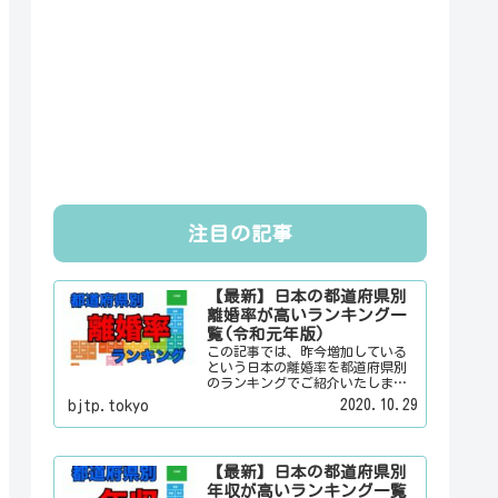
注目の記事
【最新】日本の都道府県別
離婚率が高いランキング一
覧(令和元年版)
この記事では、昨今増加している
という日本の離婚率を都道府県別
のランキングでご紹介いたしま
す。日本人は３組に１組が離婚す
2020.10.29
bjtp.tokyo
るというのは本当なのかその真偽
は？その他にも、大日本観光新聞
では、方言・お土産・名物・観光
スポット・デートスポット・パワ
【最新】日本の都道府県別
ースポット・心霊スポットなどの
年収が高いランキング一覧
各都道府県の観光情報・ローカル