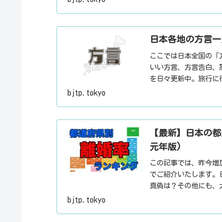
日本各地の方言一
ここでは日本全国の「
いい方言、方言告白、
を日々更新中。旅行に
とした話のネタにご利
bjtp.tokyo
【最新】日本の都
元年版)
この記事では、昨今増
でご紹介いたします。
真偽は？その他にも、
ト・デートスポット・
bjtp.tokyo
報・ローカル情報を配