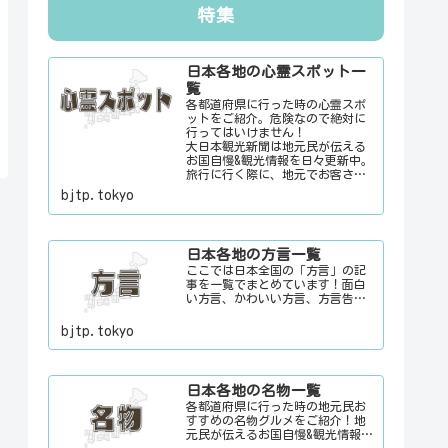
特集
日本各地の心霊スポット一
覧
各都道府県に行った時の心霊スポ
ットをご紹介。危険なので絶対に
行ってはいけません！
大日本観光新聞は地元民が伝える
お国自慢&観光情報を日々更新中。
旅行に行く際に、地元でお客さん
をおもてなしする時に、ちょっと
bjtp.tokyo
した話のネタにご利用下さい。
日本各地の方言一覧
ここでは日本全国の「方言」の記
事を一覧でまとめています！面白
い方言、かわいい方言、方言告
白、怒っている時の方言etc地元民
が伝えるお国自慢&観光情報を日々
bjtp.tokyo
更新中。旅行に行く際に、地元で
お客さんをおもてなしする時に、
ちょっとした話のネタにご利用下
さい。
日本各地の名物一覧
各都道府県に行った時の地元民お
すすめの名物グルメをご紹介！地
元民が伝えるお国自慢&観光情報を
日々更新中。旅行に行く際に、地