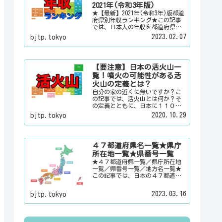
情報を配信しています。
2021年(令和3年版)
★【最新】2021年(令和3年)版都道
府県別年収ランキング★この記事
では、日本人の年収を都道府県別
のランキングで「男女合計」「男
2023.02.07
bjtp.tokyo
性のみ」「女性のみ」の３パター
ンでご紹介いたします。また、月
給と賞与（ボーナス）、平均年齢
と平均の勤続年数についても表示
【要注意】日本の活火山一
しています。
覧！噴火の可能性がある活
火山の定義とは？
自分の家の近くに無いですか？こ
の記事では、活火山とは何か？そ
の定義とともに、日本に１１０有
るという活火山を一覧でご紹介い
2020.10.29
bjtp.tokyo
たします。その他にも、大日本観
光新聞では、方言・お土産・名
物・観光スポット・デートスポッ
ト・パワースポット・心霊スポッ
４７都道府県名一覧★県庁
トなどの各都道府県の観光情報・
所在地一覧★県番号一覧
ローカル情報を配信しています。
★４７都道府県一覧／県庁所在地
一覧／県番号一覧／地方名一覧★
この記事では、日本の４７都道府
県の県名、県庁所在地、県番号、
地方名を一覧でご紹介していま
2023.03.16
bjtp.tokyo
す。それぞれの都道府県名、県庁
所在地、地方名のリンク先にはそ
の地域に関する記事をご用意して
います。