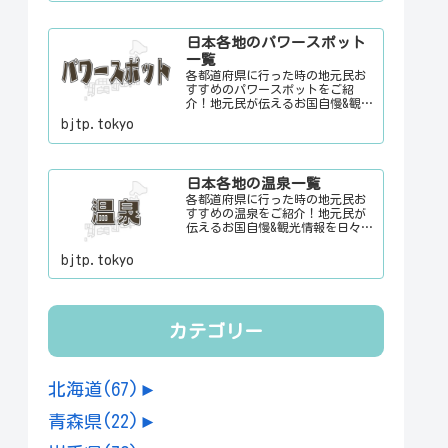
時に、ちょっとした話のネタにご
利用下さい。
日本各地のパワースポット
一覧
各都道府県に行った時の地元民お
すすめのパワースポットをご紹
介！地元民が伝えるお国自慢&観光
情報を日々更新中。旅行に行く際
bjtp.tokyo
に、地元でお客さんをおもてなし
する時に、ちょっとした話のネタ
にご利用下さい。
日本各地の温泉一覧
各都道府県に行った時の地元民お
すすめの温泉をご紹介！地元民が
伝えるお国自慢&観光情報を日々更
新中。旅行に行く際に、地元でお
客さんをおもてなしする時に、ち
bjtp.tokyo
ょっとした話のネタにご利用下さ
い。
カテゴリー
北海道
(67)
►
青森県
(22)
►