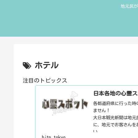
地元民が
ホテル
注目のトピックス
日本各地の心霊ス
各都道府県に行った時
ません！
大日本観光新聞は地元
に、地元でお客さんを
い。
bjtp.tokyo