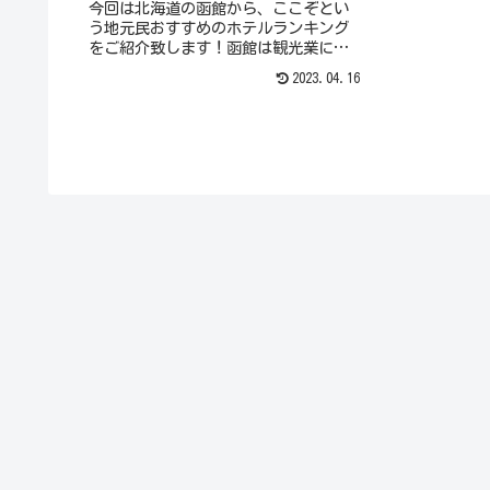
今回は北海道の函館から、ここぞとい
う地元民おすすめのホテルランキング
をご紹介致します！函館は観光業に力
を入れている観光都市。30分もあれば
2023.04.16
車で端から端まで回れるという小さな
街に約60ものホテルが建ち並び、それ
ぞれが競い合って快適な空間を提供し
ています。