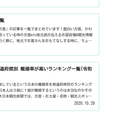
覧
方言」の記事を一覧でまとめています！面白い方言、かわ
怒っている時の方言etc地元民が伝えるお国自慢&観光情報
行く際に、地元でお客さんをおもてなしする時に、ちょっ
用下さい。
道府県別 離婚率が高いランキング一覧(令和
加しているという日本の離婚率を都道府県別のランキング
日本人は３組に１組が離婚するというのは本当なのかその
大日本観光新聞では、方言・お土産・名物・観光スポッ
パワースポット・心霊スポットなどの各都道府県の観光情
2020.10.29
信しています。