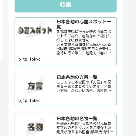
特集
日本各地の心霊スポット一
覧
各都道府県に行った時の心霊スポ
ットをご紹介。危険なので絶対に
行ってはいけません！
大日本観光新聞は地元民が伝える
お国自慢&観光情報を日々更新中。
旅行に行く際に、地元でお客さん
をおもてなしする時に、ちょっと
bjtp.tokyo
した話のネタにご利用下さい。
日本各地の方言一覧
ここでは日本全国の「方言」の記
事を一覧でまとめています！面白
い方言、かわいい方言、方言告
白、怒っている時の方言etc地元民
が伝えるお国自慢&観光情報を日々
bjtp.tokyo
更新中。旅行に行く際に、地元で
お客さんをおもてなしする時に、
ちょっとした話のネタにご利用下
さい。
日本各地の名物一覧
各都道府県に行った時の地元民お
すすめの名物グルメをご紹介！地
元民が伝えるお国自慢&観光情報を
日々更新中。旅行に行く際に、地