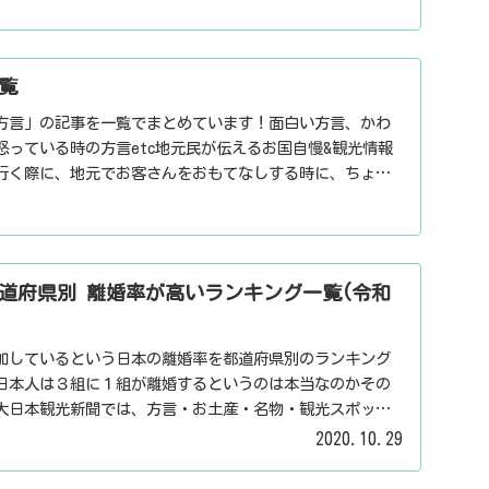
覧
方言」の記事を一覧でまとめています！面白い方言、かわ
怒っている時の方言etc地元民が伝えるお国自慢&観光情報
行く際に、地元でお客さんをおもてなしする時に、ちょっ
用下さい。
道府県別 離婚率が高いランキング一覧(令和
加しているという日本の離婚率を都道府県別のランキング
日本人は３組に１組が離婚するというのは本当なのかその
大日本観光新聞では、方言・お土産・名物・観光スポッ
パワースポット・心霊スポットなどの各都道府県の観光情
2020.10.29
信しています。