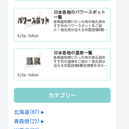
時に、ちょっとした話のネタにご
利用下さい。
日本各地のパワースポット
一覧
各都道府県に行った時の地元民お
すすめのパワースポットをご紹
介！地元民が伝えるお国自慢&観光
情報を日々更新中。旅行に行く際
bjtp.tokyo
に、地元でお客さんをおもてなし
する時に、ちょっとした話のネタ
にご利用下さい。
日本各地の温泉一覧
各都道府県に行った時の地元民お
すすめの温泉をご紹介！地元民が
伝えるお国自慢&観光情報を日々更
新中。旅行に行く際に、地元でお
客さんをおもてなしする時に、ち
bjtp.tokyo
ょっとした話のネタにご利用下さ
い。
カテゴリー
北海道
(67)
►
青森県
(22)
►