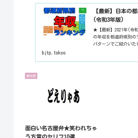
【最新】日本の都
(令和3年版)
★【最新】2021年(
の年収を都道府県別の
パターンでご紹介いた
の勤続年数についても
bjtp.tokyo
愛知県
面白い名古屋弁★笑われちゃ
う方言のセリフ10選