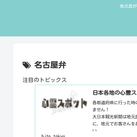
地元民が
名古屋弁
注目のトピックス
日本各地の心霊ス
各都道府県に行った時
ません！
大日本観光新聞は地元
に、地元でお客さんを
い。
bjtp.tokyo