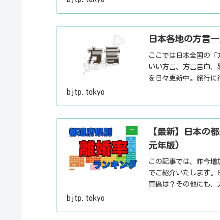
日本各地の方言一
ここでは日本全国の「
いい方言、方言告白、
を日々更新中。旅行に
とした話のネタにご利
bjtp.tokyo
【最新】日本の都
元年版)
この記事では、昨今増
でご紹介いたします。
真偽は？その他にも、
ト・デートスポット・
bjtp.tokyo
報・ローカル情報を配