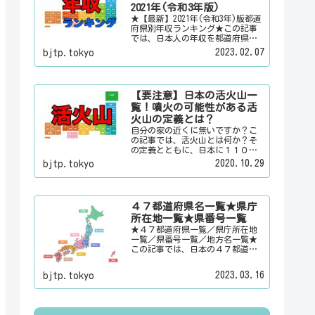
情報を配信しています。
2021年(令和3年版)
★【最新】2021年(令和3年)版都道
府県別年収ランキング★この記事
では、日本人の年収を都道府県別
のランキングで「男女合計」「男
2023.02.07
bjtp.tokyo
性のみ」「女性のみ」の３パター
ンでご紹介いたします。また、月
給と賞与（ボーナス）、平均年齢
と平均の勤続年数についても表示
【要注意】日本の活火山一
しています。
覧！噴火の可能性がある活
火山の定義とは？
自分の家の近くに無いですか？こ
の記事では、活火山とは何か？そ
の定義とともに、日本に１１０有
るという活火山を一覧でご紹介い
2020.10.29
bjtp.tokyo
たします。その他にも、大日本観
光新聞では、方言・お土産・名
物・観光スポット・デートスポッ
ト・パワースポット・心霊スポッ
４７都道府県名一覧★県庁
トなどの各都道府県の観光情報・
所在地一覧★県番号一覧
ローカル情報を配信しています。
★４７都道府県一覧／県庁所在地
一覧／県番号一覧／地方名一覧★
この記事では、日本の４７都道府
県の県名、県庁所在地、県番号、
地方名を一覧でご紹介していま
2023.03.16
bjtp.tokyo
す。それぞれの都道府県名、県庁
所在地、地方名のリンク先にはそ
の地域に関する記事をご用意して
います。