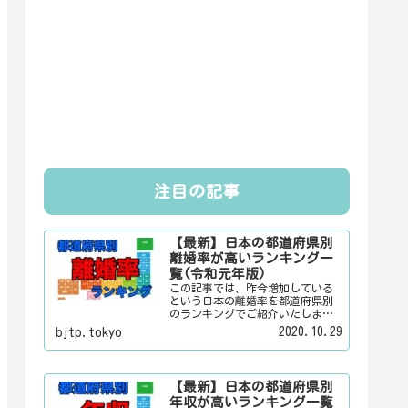
注目の記事
【最新】日本の都道府県別
離婚率が高いランキング一
覧(令和元年版)
この記事では、昨今増加している
という日本の離婚率を都道府県別
のランキングでご紹介いたしま
す。日本人は３組に１組が離婚す
2020.10.29
bjtp.tokyo
るというのは本当なのかその真偽
は？その他にも、大日本観光新聞
では、方言・お土産・名物・観光
スポット・デートスポット・パワ
【最新】日本の都道府県別
ースポット・心霊スポットなどの
年収が高いランキング一覧
各都道府県の観光情報・ローカル