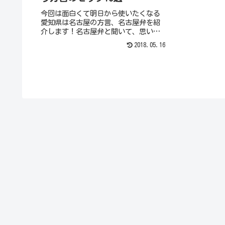
今回は面白くて明日から使いたくなる
愛知県は名古屋の方言、名古屋弁を紹
介します！名古屋弁と聞いて、思い浮
かべるセリフは？多くの人が「えびふ
2018.05.16
りゃー」でしょう！実はこれだけじゃ
無いんです。可愛い言い方や、何それ
ー！と突っ込みたくなるような、面白
い方言が盛りだくさん！