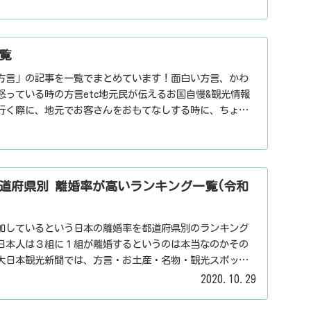
覧
方言」の記事を一覧でまとめています！面白い方言、かわ
怒っている時の方言etc地元民が伝えるお国自慢&観光情報
行く際に、地元でお客さんをおもてなしする時に、ちょっ
用下さい。
道府県別 離婚率が高いランキング一覧(令和
加しているという日本の離婚率を都道府県別のランキング
日本人は３組に１組が離婚するというのは本当なのかその
大日本観光新聞では、方言・お土産・名物・観光スポッ
パワースポット・心霊スポットなどの各都道府県の観光情
2020.10.29
信しています。