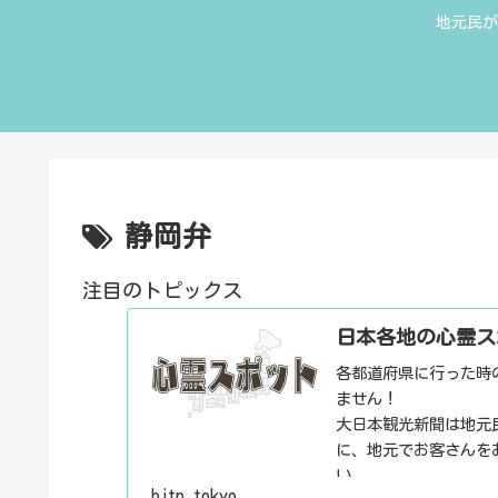
地元民が
静岡弁
注目のトピックス
日本各地の心霊ス
各都道府県に行った時
ません！
大日本観光新聞は地元
に、地元でお客さんを
い。
bjtp.tokyo