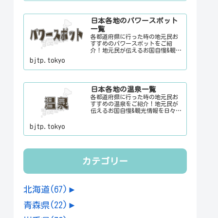
時に、ちょっとした話のネタにご
利用下さい。
日本各地のパワースポット
一覧
各都道府県に行った時の地元民お
すすめのパワースポットをご紹
介！地元民が伝えるお国自慢&観光
情報を日々更新中。旅行に行く際
bjtp.tokyo
に、地元でお客さんをおもてなし
する時に、ちょっとした話のネタ
にご利用下さい。
日本各地の温泉一覧
各都道府県に行った時の地元民お
すすめの温泉をご紹介！地元民が
伝えるお国自慢&観光情報を日々更
新中。旅行に行く際に、地元でお
客さんをおもてなしする時に、ち
bjtp.tokyo
ょっとした話のネタにご利用下さ
い。
カテゴリー
北海道
(67)
►
青森県
(22)
►