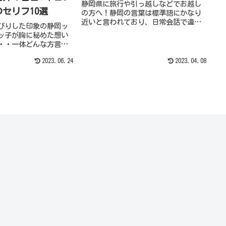
静岡県に旅行や引っ越しなどでお越し
セリフ10選
の方へ！静岡の言葉は標準語にかなり
近いと言われており、日常会話で違和
びりした印象の静岡ッ
感を覚えることはあまりないでしょ
ッ子が胸に秘めた想い
う。それでもふとしたときに、判読が
・・一体どんな方言で
難しい独特な静岡弁を耳にすることが
〜か？今回は男子がキ
あります。本記事では「面白い静岡弁
2023.06.24
2023.04.08
かわいいキュンとくる
★意味不明な方言のセリフ10選」をご
白をこっそり、お教え
紹介いたします！