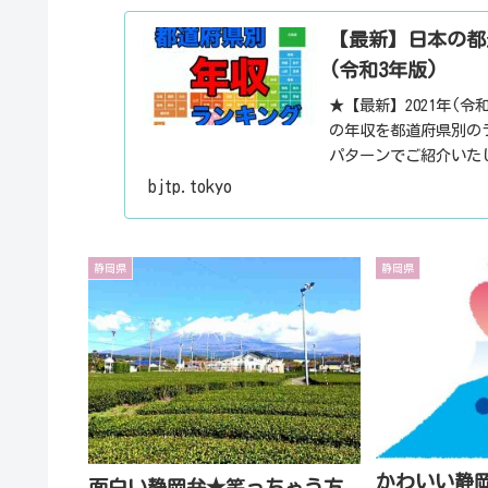
【最新】日本の都
(令和3年版)
★【最新】2021年(
の年収を都道府県別の
パターンでご紹介いた
の勤続年数についても
bjtp.tokyo
静岡県
静岡県
かわいい静
面白い静岡弁★笑っちゃう方