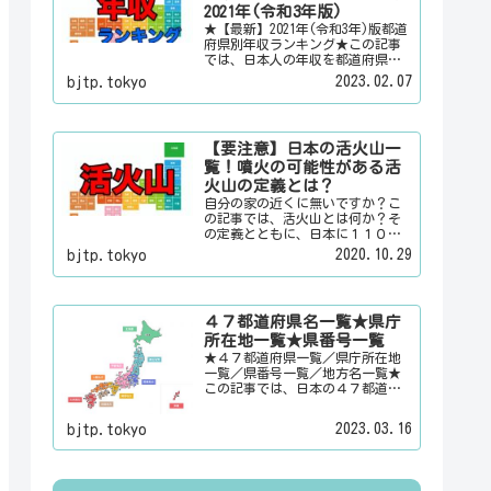
情報を配信しています。
2021年(令和3年版)
★【最新】2021年(令和3年)版都道
府県別年収ランキング★この記事
では、日本人の年収を都道府県別
のランキングで「男女合計」「男
2023.02.07
bjtp.tokyo
性のみ」「女性のみ」の３パター
ンでご紹介いたします。また、月
給と賞与（ボーナス）、平均年齢
と平均の勤続年数についても表示
【要注意】日本の活火山一
しています。
覧！噴火の可能性がある活
火山の定義とは？
自分の家の近くに無いですか？こ
の記事では、活火山とは何か？そ
の定義とともに、日本に１１０有
るという活火山を一覧でご紹介い
2020.10.29
bjtp.tokyo
たします。その他にも、大日本観
光新聞では、方言・お土産・名
物・観光スポット・デートスポッ
ト・パワースポット・心霊スポッ
４７都道府県名一覧★県庁
トなどの各都道府県の観光情報・
所在地一覧★県番号一覧
ローカル情報を配信しています。
★４７都道府県一覧／県庁所在地
一覧／県番号一覧／地方名一覧★
この記事では、日本の４７都道府
県の県名、県庁所在地、県番号、
地方名を一覧でご紹介していま
2023.03.16
bjtp.tokyo
す。それぞれの都道府県名、県庁
所在地、地方名のリンク先にはそ
の地域に関する記事をご用意して
います。