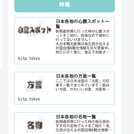
特集
日本各地の心霊スポット一
覧
各都道府県に行った時の心霊スポ
ットをご紹介。危険なので絶対に
行ってはいけません！
大日本観光新聞は地元民が伝える
お国自慢&観光情報を日々更新中。
旅行に行く際に、地元でお客さん
をおもてなしする時に、ちょっと
bjtp.tokyo
した話のネタにご利用下さい。
日本各地の方言一覧
ここでは日本全国の「方言」の記
事を一覧でまとめています！面白
い方言、かわいい方言、方言告
白、怒っている時の方言etc地元民
が伝えるお国自慢&観光情報を日々
bjtp.tokyo
更新中。旅行に行く際に、地元で
お客さんをおもてなしする時に、
ちょっとした話のネタにご利用下
さい。
日本各地の名物一覧
各都道府県に行った時の地元民お
すすめの名物グルメをご紹介！地
元民が伝えるお国自慢&観光情報を
日々更新中。旅行に行く際に、地