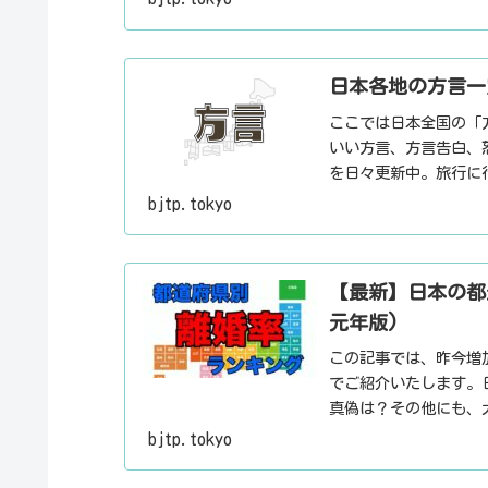
日本各地の方言一
ここでは日本全国の「
いい方言、方言告白、
を日々更新中。旅行に
とした話のネタにご利
bjtp.tokyo
【最新】日本の都
元年版)
この記事では、昨今増
でご紹介いたします。
真偽は？その他にも、
ト・デートスポット・
bjtp.tokyo
報・ローカル情報を配