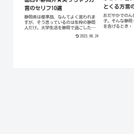
とくる方言の
言のセリフ10選
おだやかでのん
静岡県は標準語、なんてよく言われま
子。そんな静岡
すが、そう思っているのは生粋の静岡
を告げるとき・
人だけ。大学生活を静岡で過ごした私
伝えるのでしょ
が聞いた、静岡の面白い方言を集めま
2023.06.24
ュンとくる、超
したので、身近な隠れ静岡人を探して
静岡弁の方言告
みてくださいね。今回は面白い静岡弁
しちゃいます。
をご紹介いたします。