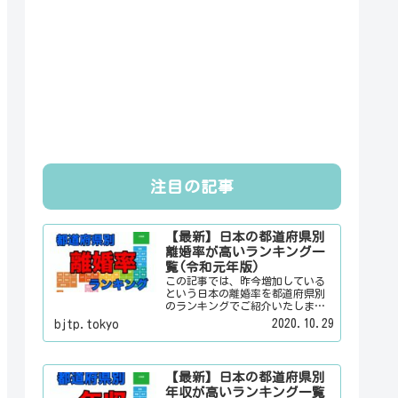
注目の記事
【最新】日本の都道府県別
離婚率が高いランキング一
覧(令和元年版)
この記事では、昨今増加している
という日本の離婚率を都道府県別
のランキングでご紹介いたしま
す。日本人は３組に１組が離婚す
2020.10.29
bjtp.tokyo
るというのは本当なのかその真偽
は？その他にも、大日本観光新聞
では、方言・お土産・名物・観光
スポット・デートスポット・パワ
【最新】日本の都道府県別
ースポット・心霊スポットなどの
年収が高いランキング一覧
各都道府県の観光情報・ローカル