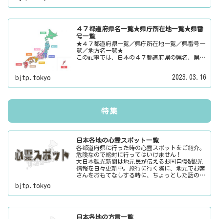
名物・観光スポット・デートスポット・パワース
ポット・心霊スポットなどの各都道府県の観光情
報・ローカル情報を配信しています。
４７都道府県名一覧★県庁所在地一覧★県番
号一覧
★４７都道府県一覧／県庁所在地一覧／県番号一
覧／地方名一覧★
この記事では、日本の４７都道府県の県名、県庁
所在地、県番号、地方名を一覧でご紹介していま
す。それぞれの都道府県名、県庁所在地、地方名
2023.03.16
bjtp.tokyo
のリンク先にはその地域に関する記事をご用意し
ています。
特集
日本各地の心霊スポット一覧
各都道府県に行った時の心霊スポットをご紹介。
危険なので絶対に行ってはいけません！
大日本観光新聞は地元民が伝えるお国自慢&観光
情報を日々更新中。旅行に行く際に、地元でお客
さんをおもてなしする時に、ちょっとした話のネ
タにご利用下さい。
bjtp.tokyo
日本各地の方言一覧