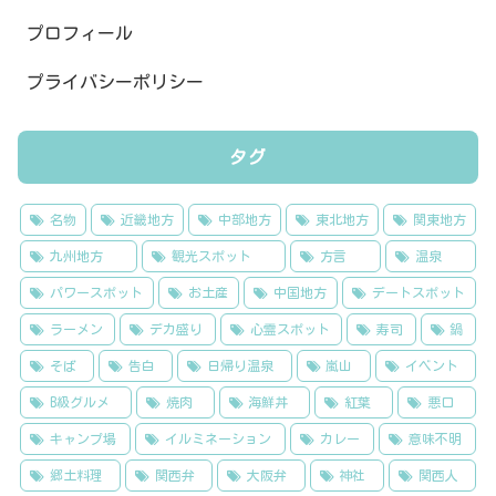
プロフィール
プライバシーポリシー
タグ
名物
近畿地方
中部地方
東北地方
関東地方
九州地方
観光スポット
方言
温泉
パワースポット
お土産
中国地方
デートスポット
ラーメン
デカ盛り
心霊スポット
寿司
鍋
そば
告白
日帰り温泉
嵐山
イベント
B級グルメ
焼肉
海鮮丼
紅葉
悪口
キャンプ場
イルミネーション
カレー
意味不明
郷土料理
関西弁
大阪弁
神社
関西人