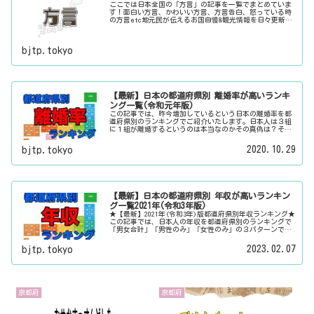
ここでは日本全国の「方言」の記事を一覧でまとめていま
す！面白い方言、かわいい方言、方言告白、怒っている時
の方言etc地元民が伝えるお国自慢&観光情報を日々更新
中。旅行に行く際に、地元でお客さんをおもてなしする時
に、ちょっとした話のネタにご利用下さい。
bjtp.tokyo
【最新】日本の都道府県別 離婚率が高いランキ
ング一覧(令和元年版)
この記事では、昨今増加しているという日本の離婚率を都
道府県別のランキングでご紹介いたします。日本人は３組
に１組が離婚するというのは本当なのかその真偽は？その
他にも、大日本観光新聞では、方言・お土産・名物・観光
スポット・デートスポット・パワースポット・心霊スポッ
2020.10.29
bjtp.tokyo
トなどの各都道府県の観光情報・ローカル情報を配信して
います。
【最新】日本の都道府県別 年収が高いランキン
グ一覧2021年(令和3年版)
★【最新】2021年(令和3年)版都道府県別年収ランキング★
この記事では、日本人の年収を都道府県別のランキングで
「男女合計」「男性のみ」「女性のみ」の３パターンでご
紹介いたします。また、月給と賞与（ボーナス）、平均年
齢と平均の勤続年数についても表示しています。
2023.02.07
bjtp.tokyo
京都府
京都府