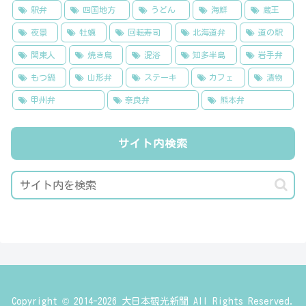
駅弁
四国地方
うどん
海鮮
蔵王
夜景
牡蠣
回転寿司
北海道弁
道の駅
関東人
焼き鳥
混浴
知多半島
岩手弁
もつ鍋
山形弁
ステーキ
カフェ
漬物
甲州弁
奈良弁
熊本弁
サイト内検索
Copyright © 2014-2026 大日本観光新聞 All Rights Reserved.