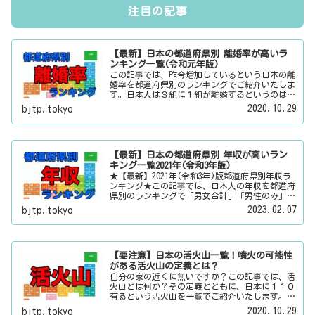
注目の記事
【最新】日本の都道府県別 離婚率が高いラ
ンキング一覧(令和元年版)
この記事では、昨今増加しているという日本の離
婚率を都道府県別のランキングでご紹介いたしま
す。日本人は３組に１組が離婚するというのは本
当なのかその真偽は？その他にも、大日本観光新
2020.10.29
bjtp.tokyo
聞では、方言・お土産・名物・観光スポット・デ
ートスポット・パワースポット・心霊スポットな
どの各都道府県の観光情報・ローカル情報を配信
しています。
【最新】日本の都道府県別 年収が高いラン
キング一覧2021年(令和3年版)
★【最新】2021年(令和3年)版都道府県別年収ラ
ンキング★この記事では、日本人の年収を都道府
県別のランキングで「男女合計」「男性のみ」
「女性のみ」の３パターンでご紹介いたします。
2023.02.07
bjtp.tokyo
また、月給と賞与（ボーナス）、平均年齢と平均
の勤続年数についても表示しています。
【要注意】日本の活火山一覧！噴火の可能性
がある活火山の定義とは？
自分の家の近くに無いですか？この記事では、活
火山とは何か？その定義とともに、日本に１１０
有るという活火山を一覧でご紹介いたします。そ
の他にも、大日本観光新聞では、方言・お土産・
2020.10.29
bjtp.tokyo