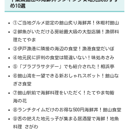
め10選
①ご当地グルメ認定の館山炙り海鮮丼！休暇村館山
②鮮魚がいただける房総最大級の大型店舗！漁師料
理たてやま
③伊戸漁港に隣接の海辺の食堂！漁港食堂だいぼ
④地元民に評判の食堂は間違いない！味処あさみ
⑤「ブラブラサタデー」でも紹介された！相浜亭
⑥館山湾を一望できる新おしゃれスポット！館山な
ぎさ食堂
⑦館山駅前で海鮮料理をいただく！たてやま旬鮨
海の花
⑧ランチタイムだけのお得な500円海鮮丼！館山食堂
⑨舌の肥えた地元っ子が集まる居酒屋で海鮮！地魚
料理 さがわ