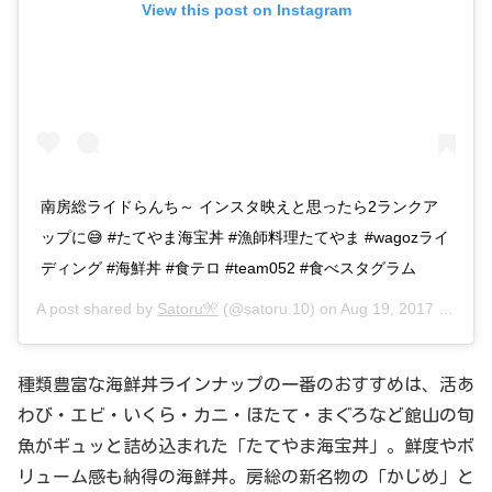
View this post on Instagram
南房総ライドらんち～ インスタ映えと思ったら2ランクア
ップに😅 #たてやま海宝丼 #漁師料理たてやま #wagozライ
ディング #海鮮丼 #食テロ #team052 #食べスタグラム
A post shared by
Satoru🎌
(@satoru.10) on
Aug 19, 2017 at 7:51pm PDT
種類豊富な海鮮丼ラインナップの一番のおすすめは、活あ
わび・エビ・いくら・カニ・ほたて・まぐろなど館山の旬
魚がギュッと詰め込まれた「たてやま海宝丼」。鮮度やボ
リューム感も納得の海鮮丼。房総の新名物の「かじめ」と