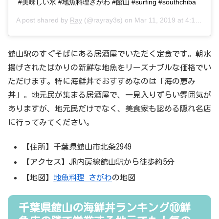
#美味しい水 #地魚料理さがわ #館山 #surfing #southchiba
A post shared by
Ray
(@rayray3s) on
Mar 11, 2019 at 4:15am PDT
館山駅のすぐそばにある居酒屋でいただく定食です。朝水
揚げされたばかりの新鮮な地魚をリーズナブルな価格でい
ただけます。特に海鮮丼でおすすめなのは「海の恵み
丼」。地元民が集まる居酒屋で、一見入りずらい雰囲気が
ありますが、地元民だけでなく、美食家も認める隠れ名店
に行ってみてください。
【住所】千葉県館山市北条2949
【アクセス】JR内房線館山駅から徒歩約5分
【地図】
地魚料理 さがわ
の地図
千葉県館山の海鮮丼ランキング⑩鮮