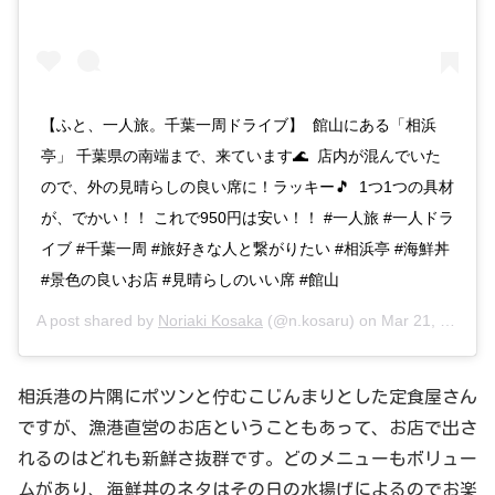
【ふと、一人旅。千葉一周ドライブ】 館山にある「相浜
亭」 千葉県の南端まで、来ています🌊 店内が混んでいた
ので、外の見晴らしの良い席に！ラッキー🎵 1つ1つの具材
が、でかい！！ これで950円は安い！！ #一人旅 #一人ドラ
イブ #千葉一周 #旅好きな人と繋がりたい #相浜亭 #海鮮丼
#景色の良いお店 #見晴らしのいい席 #館山
A post shared by
Noriaki Kosaka
(@n.kosaru) on
Mar 21, 2019 at 9:19pm PDT
相浜港の片隅にポツンと佇むこじんまりとした定食屋さん
ですが、漁港直営のお店ということもあって、お店で出さ
れるのはどれも新鮮さ抜群です。どのメニューもボリュー
ムがあり、海鮮丼のネタはその日の水揚げによるのでお楽