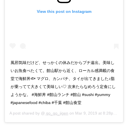
View this post on Instagram
風邪気味だけど、せっかくの休みだからプチ遠出。美味し
いお魚食べたくて。館山駅から近く、ローカル感満載の食
堂で海鮮丼🐟 マグロ、カンパチ、タイが出てきました♪脂
が乗ってて大きくて美味しい♡ 次来たらなめろう定食にし
ようかな。 #海鮮丼 #館山ランチ #館山 #sushi #yummy
#japanesefood #chiba #千葉 #館山食堂
A post shared by @
go_go_jigen
on
Mar 9, 2019 at 8:28pm PST