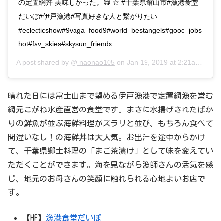
の定置網丼 美味しかった。😋 ☆ #千葉県館山市#漁港食堂
だいぼ#伊戸漁港#写真好きな人と繋がりたい
#eclecticshow#9vaga_food9#world_bestangels#good_jobs
hot#fav_skies#skysun_friends
A post shared by @
naonao105
on
Jan 19, 2019 at 2:21am PST
晴れた日には富士山まで望める伊戸漁港で定置網漁を営む
網元こがね水産直営の食堂です。まさに水揚げされたばか
りの鮮魚が並ぶ海鮮料理がズラリと並び、もちろん食べて
間違いなし！の海鮮丼は大人気。お出汁を途中からかけ
て、千葉県郷土料理の「まご茶漬け」として味を変えてい
ただくことができます。海を見ながら漁師さんの活気を感
じ、地元のお母さんの笑顔に触れられる心地よいお店で
す。
【HP】
漁港食堂だいぼ