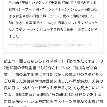
#lunch #美味しい #グルメ #千葉県 #館山市 #海 #内房 #海
鮮丼 #シーフード #レストラン #オーシャンビュー #館山な
ぎさ食堂 # 僕の田舎に帰ってランチ食べに隣町の館山に。
館山なぎさ食堂 海鮮丼 こんなお洒落なレストランがあった
なんて🤭 オーシャンビューで見晴らし最高！ 美味しく頂き
ました♪
A post shared by
Shintaro
(@monchi.21) on
Sep 9, 2018 at 5:39pm PDT
館山湾に面した新おしゃれスポット「渚の駅たてやま」の
2階に朝の情報番組でも紹介されていた「館山なぎさ食
堂」。前の海で水揚げされたばかりの厚切りのネタがたっ
ぷり乗った海鮮丼や地産野菜を使った料理が魅力。天気の
良い日は、外のウッドデッキテラスがとても気持ちいいで
すよ。1階にある地元農家からの朝採れ新鮮野菜やお土産
が並ぶ海のマルシェや鮮魚店やスイーツ屋さんでお買い物