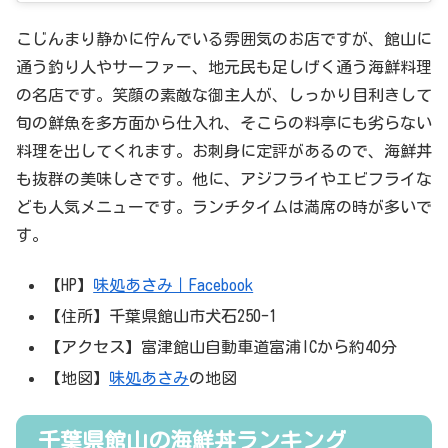
こじんまり静かに佇んでいる雰囲気のお店ですが、館山に
通う釣り人やサーファー、地元民も足しげく通う海鮮料理
の名店です。笑顔の素敵な御主人が、しっかり目利きして
旬の鮮魚を多方面から仕入れ、そこらの料亭にも劣らない
料理を出してくれます。お刺身に定評があるので、海鮮丼
も抜群の美味しさです。他に、アジフライやエビフライな
ども人気メニューです。ランチタイムは満席の時が多いで
す。
【HP】
味処あさみ｜Facebook
【住所】千葉県館山市犬石250-1
【アクセス】富津館山自動車道富浦ICから約40分
【地図】
味処あさみ
の地図
千葉県館山の海鮮丼ランキング