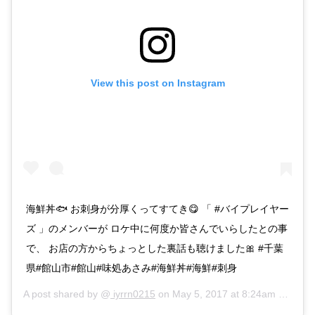
View this post on Instagram
海鮮丼🐟 お刺身が分厚くってすてき😋 「 #バイプレイヤー
ズ 」のメンバーが ロケ中に何度か皆さんでいらしたとの事
で、 お店の方からちょっとした裏話も聴けました🎀 #千葉
県#館山市#館山#味処あさみ#海鮮丼#海鮮#刺身
A post shared by @
iyrrn0215
on
May 5, 2017 at 8:24am PDT