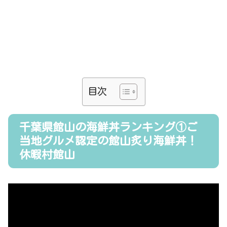
目次
千葉県館山の海鮮丼ランキング①ご
当地グルメ認定の館山炙り海鮮丼！
休暇村館山