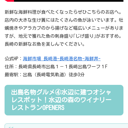
新鮮な海鮮料理が食べたくなったらぜひこちらのお店へ。
店内の大きな生け簀にはたくさんの魚が泳いでいます。牡
蠣焼きやアラカブのから揚げなど幅広いメニューがありま
すが、地元で獲れた魚の刺身盛り｢じげ盛り｣がおすすめ。
長崎の新鮮なお魚を楽しんでください。
公式HP：
海鮮市場 長崎港-長崎港名物-海鮮丼-
住所：長崎県長崎市出島１－１長崎出島ワーフ１F
最寄駅：出島（長崎電気軌道）徒歩3分
出島名物グルメ④水辺に建つオシャ
レスポット！水辺の森のワイナリー
レストランOPENERS