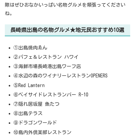
際はぜひおなかいっぱい名物グルメを頬張ってください
ね。
長崎県出島の名物グルメ★地元民おすすめ10選
①出島焼肉ゑん
②パフェ＆レストラン ハワイ
③海鮮市場長崎港出島ワーフ店
④水辺の森のワイナリーレストランOPENERS
⑤Red Lantern
⑥ベイサイドレストランバー R-10
⑦隠れ居坂屋 魚たつ
⑧出島テラス
⑨ドラゴンワールド
⑩島内外倶楽部レストラン