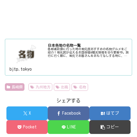
日本各地の名物一覧
各都道府県に行った時の地元民おすすめの名物グルメをご
紹介！地元民が伝えるお国自慢&観光情報を日々更新中。旅
行に行く際に、地元でお客さんをおもてなしする時に、ち
ょっとした話のネタにご利用下さい。
bjtp.tokyo
長崎県
九州地方
出島
名物
シェアする
X
Facebook
はてブ
Pocket
LINE
コピー