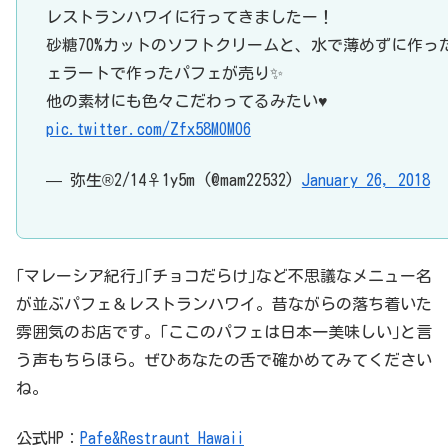
レストランハワイに行ってきましたー！
砂糖70%カットのソフトクリームと、水で薄めずに作っ
ェラートで作ったパフェが売り✨
他の素材にも色々こだわってるみたい♥️
pic.twitter.com/Zfx58MOMO6
— 弥生®️2/14♀1y5m (@mam22532)
January 26, 2018
｢マレーシア紀行｣｢チョコだらけ｣など不思議なメニュー名
が並ぶパフェ＆レストランハワイ。昔ながらの落ち着いた
雰囲気のお店です。｢ここのパフェは日本一美味しい｣と言
う声もちらほら。ぜひあなたの舌で確かめてみてください
ね。
公式HP：
Pafe&Restraunt Hawaii