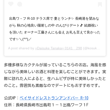
出島ワ－フ R-10 テラス席で 妻とランチ✨ 長崎港を望みな
がら 秋の心地良い陽射しの中 のんびりデート🎵 結婚祝い
を頂いた オーナー工藤さんにも会え お礼も言えて良かった
です✨＼(^^)／
A post shared by
=Daisuke Tanaka= 0141＿298
(@kosuke_feelin) on
多種多様なカクテルが揃っているこちらのお店。海風を感
じながら美味しいお酒と料理を楽しむことができます。実
際に訪れた人によると、生ハムピザが特に美味しかったと
のこと。雰囲気も素敵なのでデートにもおすすめです。
公式HP：
ベイサイドレストランアンドバー R-10
住所：長崎県長崎市出島町１－１出島ワーフ１F