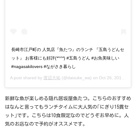
長崎市江戸町の 人気店『魚たつ』のランチ 『五島うどんセ
ット』 お客様にも好評(*^^*) #五島うどん #お魚美味しい
#nagasakilovers #ながさき暮らし
A post shared by
渡辺大祐
(@daisuke_wa) on
Oct 26, 2017 at 6:51am PDT
新鮮な魚が楽しめる隠れ居坂屋魚たつ。こちらのおすすめ
はなんと言ってもランチタイムに大人気の｢にぎり15貫セ
ット｣です。こちらは10食限定なのでどうぞお早めに。人
気のお店なので予約がオススメです。