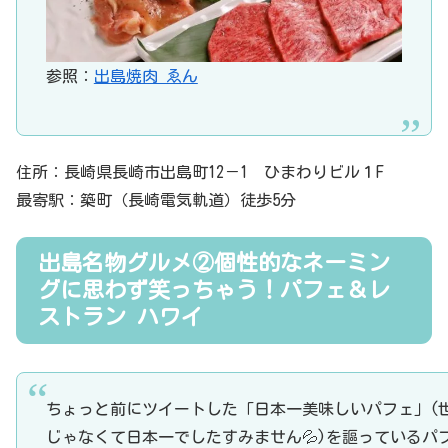
参照：
出島焼肉 ゑん
住所：長崎県長崎市出島町12－1 ひまわりビル１F
最寄駅：築町（長崎電気軌道）徒歩5分
出島名物グルメ②個性的なネーミン
グに思わず笑っちゃう！パフェ＆レ
ストラン ハワイ
ちょっと前にツイートした「日本一美味しいパフェ」(
じゃなくて日本一でしたすみません💦)を謳っているパ