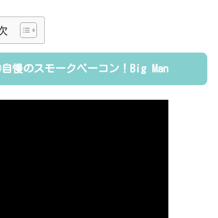
次
慢のスモークベーコン！Big Man