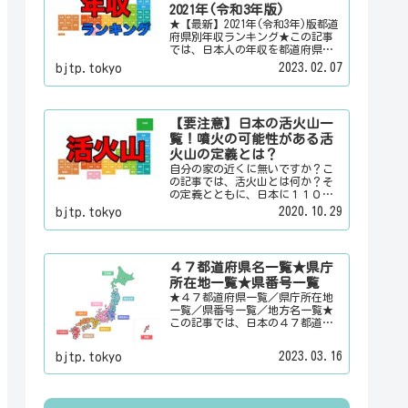
情報を配信しています。
2021年(令和3年版)
★【最新】2021年(令和3年)版都道
府県別年収ランキング★この記事
では、日本人の年収を都道府県別
のランキングで「男女合計」「男
2023.02.07
bjtp.tokyo
性のみ」「女性のみ」の３パター
ンでご紹介いたします。また、月
給と賞与（ボーナス）、平均年齢
と平均の勤続年数についても表示
【要注意】日本の活火山一
しています。
覧！噴火の可能性がある活
火山の定義とは？
自分の家の近くに無いですか？こ
の記事では、活火山とは何か？そ
の定義とともに、日本に１１０有
るという活火山を一覧でご紹介い
2020.10.29
bjtp.tokyo
たします。その他にも、大日本観
光新聞では、方言・お土産・名
物・観光スポット・デートスポッ
ト・パワースポット・心霊スポッ
４７都道府県名一覧★県庁
トなどの各都道府県の観光情報・
所在地一覧★県番号一覧
ローカル情報を配信しています。
★４７都道府県一覧／県庁所在地
一覧／県番号一覧／地方名一覧★
この記事では、日本の４７都道府
県の県名、県庁所在地、県番号、
地方名を一覧でご紹介していま
2023.03.16
bjtp.tokyo
す。それぞれの都道府県名、県庁
所在地、地方名のリンク先にはそ
の地域に関する記事をご用意して
います。