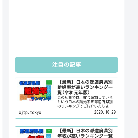
注目の記事
【最新】日本の都道府県別
離婚率が高いランキング一
覧(令和元年版)
この記事では、昨今増加している
という日本の離婚率を都道府県別
のランキングでご紹介いたしま
す。日本人は３組に１組が離婚す
2020.10.29
bjtp.tokyo
るというのは本当なのかその真偽
は？その他にも、大日本観光新聞
では、方言・お土産・名物・観光
スポット・デートスポット・パワ
【最新】日本の都道府県別
ースポット・心霊スポットなどの
年収が高いランキング一覧
各都道府県の観光情報・ローカル