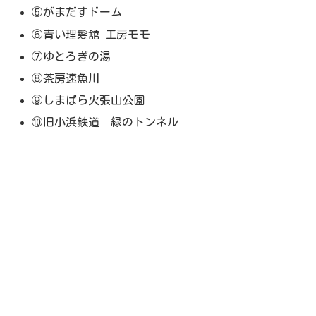
⑤がまだすドーム
⑥青い理髪舘 工房モモ
⑦ゆとろぎの湯
⑧茶房速魚川
⑨しまばら火張山公園
⑩旧小浜鉄道 緑のトンネル