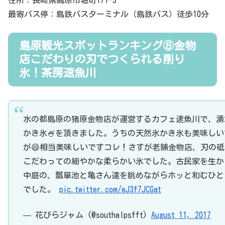
住所：長崎県島原市堀町171-3
最寄バス停：島鉄バスターミナル（島鉄バス）徒歩10分
島原観光スポットランキング⑧金物
店こだわりの刃でつくられる削り
氷！茶房速魚川
水の都島原の猪原金物店が運営するカフェ速魚川で、湧
かき氷🍧を頂きました。うちの天然氷かき氷も美味しい
が😄相当美味しいですコレ！さすが老舗金物店、刃の砥
こだわっての細やかな柔らかい氷でした。古民家を生か
中庭の、瓢箪池と亀さん達を眺めながらホッと和むひと
でした。
pic.twitter.com/eJ3f7JCGat
— 花びらジャム (@southalpsfft)
August 11, 2017