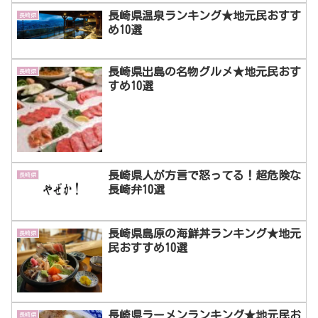
長崎県温泉ランキング★地元民おすす
長崎県
め10選
長崎県出島の名物グルメ★地元民おす
長崎県
すめ10選
長崎県人が方言で怒ってる！超危険な
長崎県
長崎弁10選
長崎県島原の海鮮丼ランキング★地元
長崎県
民おすすめ10選
長崎県ラーメンランキング★地元民お
長崎県