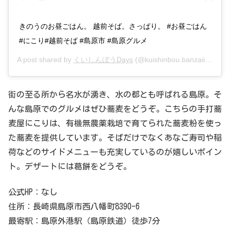
きのうのお昼ごはん。 越前そば。さっぱり。 #お昼ごはん
#にこり#越前そば #島原市 #島原グルメ
A post shared by
くいしんぼうDays
(@kuishinbou.banzaiii) on
Ap
街の至る所から名水が湧き、水の都とも呼ばれる島原。そ
んな島原でのグルメはぜひ蕎麦をどうぞ。こちらの手打蕎
麦屋にこりは、有機無農薬栽培で育てられた蕎麦粉を使っ
た蕎麦を提供しています。そばだけでなくあなご寿司や稲
荷などのサイドメニューも充実しているのが嬉しいポイン
ト。デザートには葛餅をどうぞ。
公式HP：なし
住所：長崎県島原市西八幡町8390-6
最寄駅：島原外港駅（島原鉄道）徒歩7分