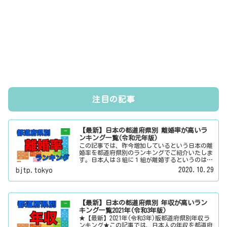
注目の記事
【最新】日本の都道府県別 離婚率が高いラ
ンキング一覧(令和元年版)
この記事では、昨今増加しているという日本の離
婚率を都道府県別のランキングでご紹介いたしま
す。日本人は３組に１組が離婚するというのは本
当なのかその真偽は？その他にも、大日本観光新
2020.10.29
bjtp.tokyo
聞では、方言・お土産・名物・観光スポット・デ
ートスポット・パワースポット・心霊スポットな
どの各都道府県の観光情報・ローカル情報を配信
しています。
【最新】日本の都道府県別 年収が高いラン
キング一覧2021年(令和3年版)
★【最新】2021年(令和3年)版都道府県別年収ラ
ンキング★この記事では、日本人の年収を都道府