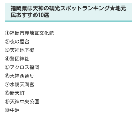
福岡県は天神の観光スポットランキング★地元
民おすすめ10選
①福岡市赤煉瓦文化館
②夜の屋台
③天神地下街
④警固神社
⑤アクロス福岡
⑥天神西通り
⑦水鏡天満宮
⑧新天町
⑨天神中央公園
⑩中洲