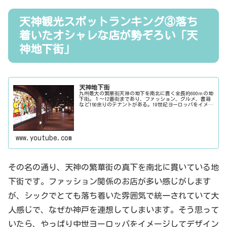
天神観光スポットランキング③落ち
着いたオシャレな店が勢ぞろい「天
神地下街」
天神地下街
九州最大の繁華街天神の地下を南北に貫く全長約600ｍの地
下街。１～12番街まであり、ファッション、グルメ、書籍
など150余りのテナントがある。19世紀ヨーロッパをイメー
ジして造られ、石畳の床や唐草模様の天井などは、開業当
初から斬新でありながら落ち着いた雰囲気を効果的に演出
している。交通アクセスも地下...
www.youtube.com
その名の通り、天神の繁華街の真下を南北に貫いている地
下街です。ファッション関係のお店が多い感じがします
が、シックでとても落ち着いた雰囲気で統一されていて大
人感じで、なぜか神戸を連想してしまいます。そう思って
いたら、やっぱり中世ヨーロッパをイメージしてデザイン