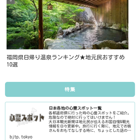
福岡県日帰り温泉ランキング★地元民おすすめ
10選
特集
日本各地の心霊スポット一覧
各都道府県に行った時の心霊スポットをご紹介。
危険なので絶対に行ってはいけません！
大日本観光新聞は地元民が伝えるお国自慢&観光
情報を日々更新中。旅行に行く際に、地元でお客
さんをおもてなしする時に、ちょっとした話のネ
タにご利用下さい。
bjtp.tokyo