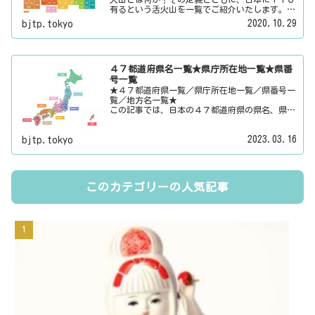
有るという活火山を一覧でご紹介いたします。そ
の他にも、大日本観光新聞では、方言・お土産・
2020.10.29
bjtp.tokyo
名物・観光スポット・デートスポット・パワース
ポット・心霊スポットなどの各都道府県の観光情
報・ローカル情報を配信しています。
４７都道府県名一覧★県庁所在地一覧★県番
号一覧
★４７都道府県一覧／県庁所在地一覧／県番号一
覧／地方名一覧★
この記事では、日本の４７都道府県の県名、県庁
所在地、県番号、地方名を一覧でご紹介していま
す。それぞれの都道府県名、県庁所在地、地方名
2023.03.16
bjtp.tokyo
のリンク先にはその地域に関する記事をご用意し
ています。
このカテゴリーの人気記事