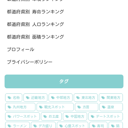
都道府県別 寿命ランキング
都道府県別 人口ランキング
都道府県別 面積ランキング
プロフィール
プライバシーポリシー
タグ
名物
近畿地方
中部地方
東北地方
関東地方
九州地方
観光スポット
方言
温泉
パワースポット
お土産
中国地方
デートスポット
ラーメン
デカ盛り
心霊スポット
寿司
鍋