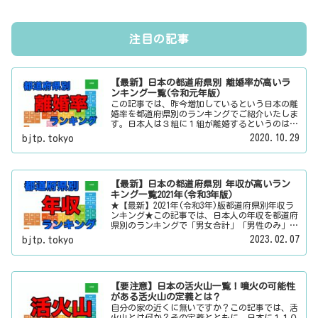
注目の記事
【最新】日本の都道府県別 離婚率が高いラ
ンキング一覧(令和元年版)
この記事では、昨今増加しているという日本の離
婚率を都道府県別のランキングでご紹介いたしま
す。日本人は３組に１組が離婚するというのは本
当なのかその真偽は？その他にも、大日本観光新
2020.10.29
bjtp.tokyo
聞では、方言・お土産・名物・観光スポット・デ
ートスポット・パワースポット・心霊スポットな
どの各都道府県の観光情報・ローカル情報を配信
しています。
【最新】日本の都道府県別 年収が高いラン
キング一覧2021年(令和3年版)
★【最新】2021年(令和3年)版都道府県別年収ラ
ンキング★この記事では、日本人の年収を都道府
県別のランキングで「男女合計」「男性のみ」
「女性のみ」の３パターンでご紹介いたします。
2023.02.07
bjtp.tokyo
また、月給と賞与（ボーナス）、平均年齢と平均
の勤続年数についても表示しています。
【要注意】日本の活火山一覧！噴火の可能性
がある活火山の定義とは？
自分の家の近くに無いですか？この記事では、活
火山とは何か？その定義とともに、日本に１１０