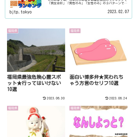
「男女合計」「男性のみ」「女性のみ」の３パターンでご
紹介いたします。また、月給と賞与（ボーナス）、平均年
齢と平均の勤続年数についても表示しています。
2023.02.07
bjtp.tokyo
福岡県
福岡県
福岡県最強危険心霊スポ
面白い博多弁★笑われち
ット★行ってはいけない
ゃう方言のセリフ10選
10選
2023.06.30
2023.06.24
福岡県
福岡県