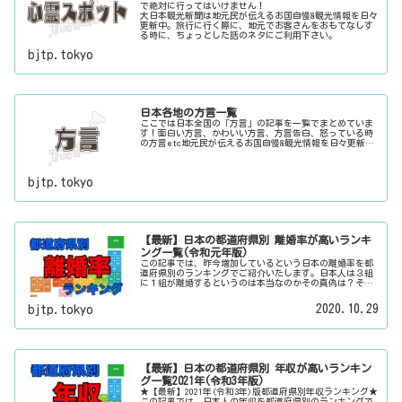
で絶対に行ってはいけません！
大日本観光新聞は地元民が伝えるお国自慢&観光情報を日々
更新中。旅行に行く際に、地元でお客さんをおもてなしす
る時に、ちょっとした話のネタにご利用下さい。
bjtp.tokyo
日本各地の方言一覧
ここでは日本全国の「方言」の記事を一覧でまとめていま
す！面白い方言、かわいい方言、方言告白、怒っている時
の方言etc地元民が伝えるお国自慢&観光情報を日々更新
中。旅行に行く際に、地元でお客さんをおもてなしする時
に、ちょっとした話のネタにご利用下さい。
bjtp.tokyo
【最新】日本の都道府県別 離婚率が高いランキ
ング一覧(令和元年版)
この記事では、昨今増加しているという日本の離婚率を都
道府県別のランキングでご紹介いたします。日本人は３組
に１組が離婚するというのは本当なのかその真偽は？その
他にも、大日本観光新聞では、方言・お土産・名物・観光
スポット・デートスポット・パワースポット・心霊スポッ
2020.10.29
bjtp.tokyo
トなどの各都道府県の観光情報・ローカル情報を配信して
います。
【最新】日本の都道府県別 年収が高いランキン
グ一覧2021年(令和3年版)
★【最新】2021年(令和3年)版都道府県別年収ランキング★
この記事では、日本人の年収を都道府県別のランキングで