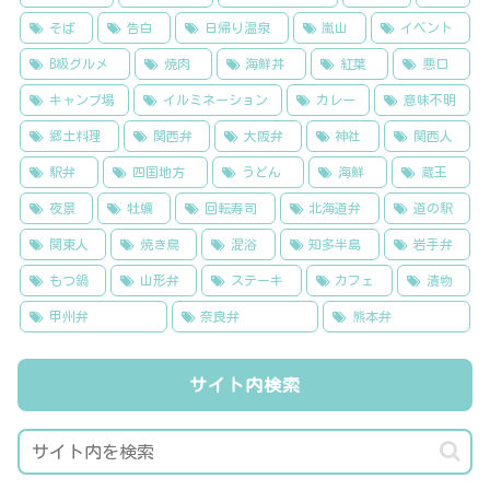
そば
告白
日帰り温泉
嵐山
イベント
B級グルメ
焼肉
海鮮丼
紅葉
悪口
キャンプ場
イルミネーション
カレー
意味不明
郷土料理
関西弁
大阪弁
神社
関西人
駅弁
四国地方
うどん
海鮮
蔵王
夜景
牡蠣
回転寿司
北海道弁
道の駅
関東人
焼き鳥
混浴
知多半島
岩手弁
もつ鍋
山形弁
ステーキ
カフェ
漬物
甲州弁
奈良弁
熊本弁
サイト内検索