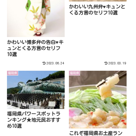
かわいい九州弁♥キュンと
くる方言のセリフ10選
かわいい博多弁の告白♥キ
ュンとくる方言のセリフ
10選
2023.06.24
2023.03.19
福岡県
福岡県
福岡県パワースポットラ
ンキング★地元民おすす
め10選
これぞ福岡県お土産ラン