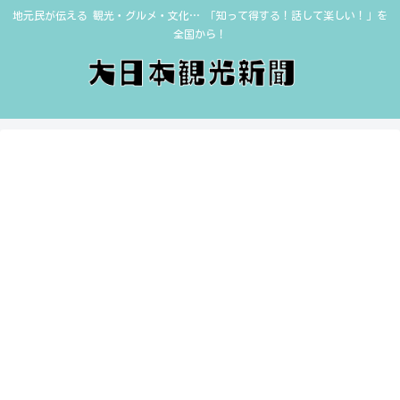
地元民が伝える 観光・グルメ・文化… 「知って得する！話して楽しい！」を
全国から！