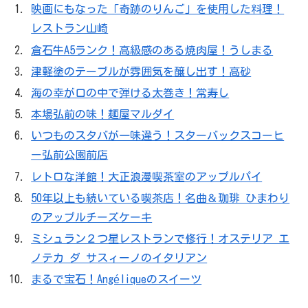
映画にもなった「奇跡のりんご」を使用した料理！
レストラン山崎
倉石牛A5ランク！高級感のある焼肉屋！うしまる
津軽塗のテーブルが雰囲気を醸し出す！高砂
海の幸が口の中で弾ける太巻き！常寿し
本場弘前の味！麺屋マルダイ
いつものスタバが一味違う！スターバックスコーヒ
ー弘前公園前店
レトロな洋館！大正浪漫喫茶室のアップルパイ
50年以上も続いている喫茶店！名曲＆珈琲 ひまわり
のアップルチーズケーキ
ミシュラン２つ星レストランで修行！オステリア エ
ノテカ ダ サスィーノのイタリアン
まるで宝石！Angéliqueのスイーツ