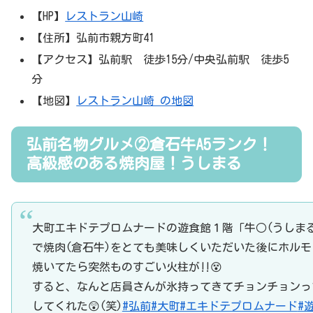
【HP】
レストラン山崎
【住所】弘前市親方町41
【アクセス】弘前駅 徒歩15分/中央弘前駅 徒歩5
分
【地図】
レストラン山崎 の地図
弘前名物グルメ②倉石牛A5ランク！
高級感のある焼肉屋！うしまる
大町エキドテプロムナードの遊食館１階「牛○(うしまる
で焼肉(倉石牛)をとても美味しくいただいた後にホルモ
焼いてたら突然ものすごい火柱が‼️😵
すると、なんと店員さんが氷持ってきてチョンチョンっ
してくれた😲(笑)
#弘前
#大町
#エキドテプロムナード
#