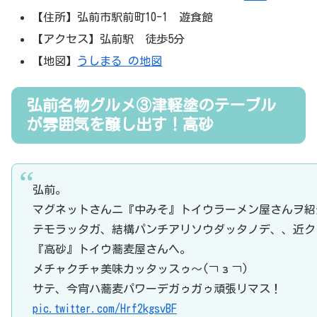
【住所】弘前市駅前町10-1 遊食館
【アクセス】弘前駅 徒歩5分
【地図】
うしまる の地図
弘前名物グルメ③津軽塗のテーブル
が雰囲気を醸し出す！高砂
弘前。
マグネットさんニ『中みそ』トイウラーメン屋さんヲ紹
テモラッタガ、結構パンチアリソウダッタノデ、、近ク
『高砂』トイウ蕎麦屋さんヘ。
メチャクチャ美味カッタッスゥ〜(￢з￢)
サテ、今宵ハ蕎麦パワーデガゥガゥ頑張リマス！
pic.twitter.com/Hrf2kgsvBF