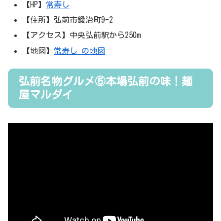
【HP】
常寿し
【住所】弘前市鍛治町9-2
【アクセス】中央弘前駅から250m
【地図】
常寿し の地図
弘前名物グルメ⑤本場弘前の味！麺
屋マルダイ