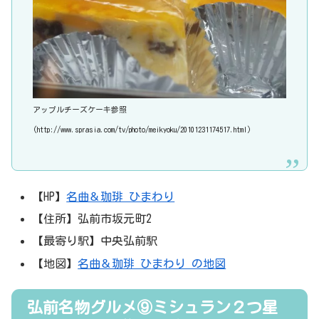
アップルチーズケーキ参照
(http://www.sprasia.com/tv/photo/meikyoku/20101231174517.html)
【HP】
名曲＆珈琲 ひまわり
【住所】弘前市坂元町2
【最寄り駅】中央弘前駅
【地図】
名曲＆珈琲 ひまわり の地図
弘前名物グルメ⑨ミシュラン２つ星