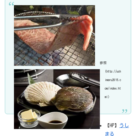
参照
(http://ush
imaru2015.c
om/index.ht
ml)
【HP】
うし
まる