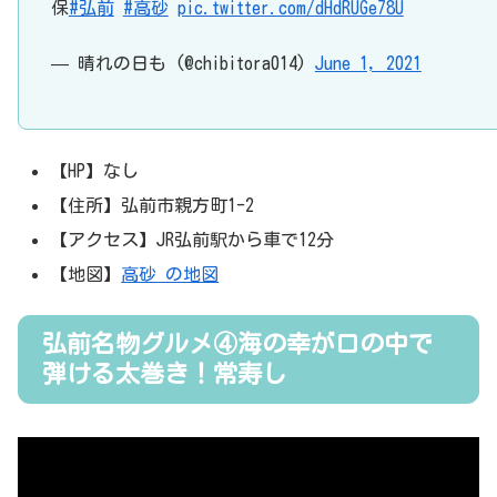
保
#弘前
#高砂
pic.twitter.com/dHdRUGe78U
— 晴れの日も (@chibitora014)
June 1, 2021
【HP】なし
【住所】弘前市親方町1-2
【アクセス】JR弘前駅から車で12分
【地図】
高砂 の地図
弘前名物グルメ④海の幸が口の中で
弾ける太巻き！常寿し