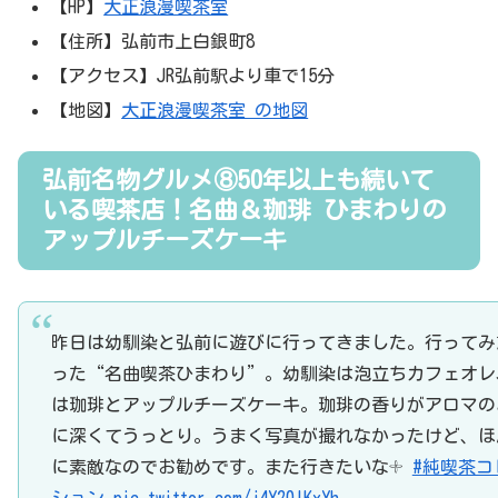
【HP】
大正浪漫喫茶室
【住所】弘前市上白銀町8
【アクセス】JR弘前駅より車で15分
【地図】
大正浪漫喫茶室 の地図
弘前名物グルメ⑧50年以上も続いて
いる喫茶店！名曲＆珈琲 ひまわりの
アップルチーズケーキ
昨日は幼馴染と弘前に遊びに行ってきました。行ってみ
った“名曲喫茶ひまわり”。幼馴染は泡立ちカフェオレ
は珈琲とアップルチーズケーキ。珈琲の香りがアロマの
に深くてうっとり。うまく写真が撮れなかったけど、ほ
に素敵なのでお勧めです。また行きたいな𓇬
#純喫茶コ