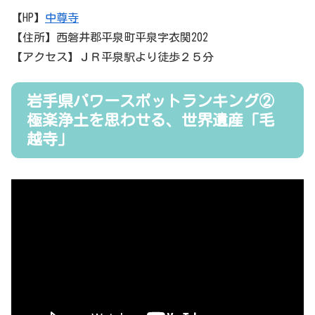
【HP】
中尊寺
【住所】西磐井郡平泉町平泉字衣関202
【アクセス】ＪＲ平泉駅より徒歩２５分
岩手県パワースポットランキング②
極楽浄土を思わせる、世界遺産「毛
越寺」