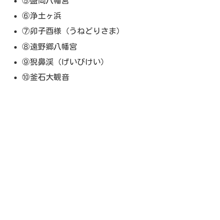
⑤盛岡八幡宮
⑥浄土ヶ浜
⑦卯子酉様（うねどりさま）
⑧遠野郷八幡宮
⑨猊鼻渓（げいびけい）
⑩釜石大観音