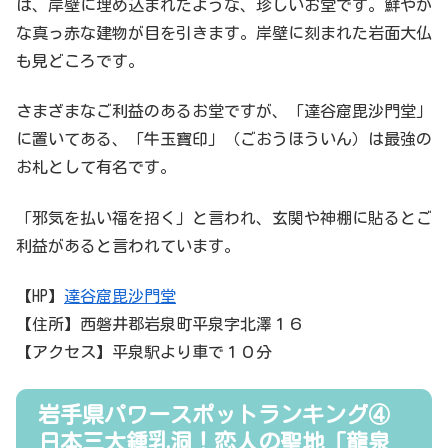
は、岸壁に埋め込まれたような、珍しいお堂です。鮮やか
な真っ赤な建物が目を引きます。岸壁に刻まれた岩面大仏
も見どころです。
さまざまなご利益のあるお堂ですが、「達谷窟毘沙門堂」
に置いてある、「牛玉寶印」（ごおうほういん）は最強の
お札として有名です。
「邪気を払い福を招く」と言われ、玄関や神棚に貼るとご
利益があると言われています。
【HP】
達谷窟毘沙門堂
【住所】西磐井郡岩泉町平泉字北澤１６
【アクセス】平泉駅より車で１０分
岩手県パワースポットランキング④
日本三大鍾乳洞！恋人の聖地「龍泉