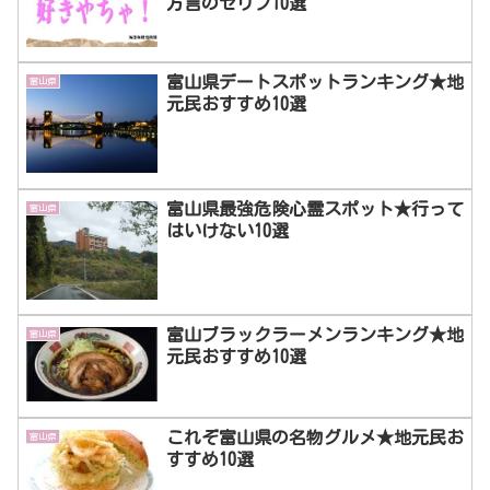
方言のセリフ10選
富山県デートスポットランキング★地
富山県
元民おすすめ10選
富山県最強危険心霊スポット★行って
富山県
はいけない10選
富山ブラックラーメンランキング★地
富山県
元民おすすめ10選
これぞ富山県の名物グルメ★地元民お
富山県
すすめ10選