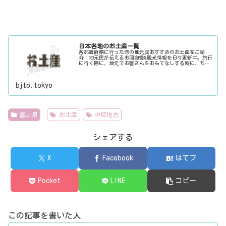
日本各地のお土産一覧
各都道府県に行った時の地元民おすすめのお土産をご紹
介！地元民が伝えるお国自慢&観光情報を日々更新中。旅行
に行く際に、地元でお客さんをおもてなしする時に、ちょ
っとした話のネタにご利用下さい。
bjtp.tokyo
富山県
お土産
中部地方
シェアする
X
Facebook
はてブ
Pocket
LINE
コピー
この記事を書いた人