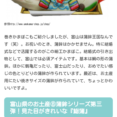
参照http://www.umekama-shop.jp/shop/
巻きかまぼこもご紹介しましたが、富山は蒲鉾王国なんで
す（笑）。お祝いのとき、蒲鉾はかかせません。特に結婚
式などで活躍するのがこの細工かまぼこ。結婚式の引き出
物として、富山では必須アイテムです。基本は鯛の形の蒲
鉾。ほかに鶴亀だったり、富士山だったり、おめでたい感
じの色とりどりの蒲鉾が作られています。最近は、お土産
用にたい焼きサイズの蒲鉾が作られていて、ちょっとかわ
いいですよ。
富山県のお土産⑧蒲鉾シリーズ第三
弾！見た目がきれいな『鮨蒲』