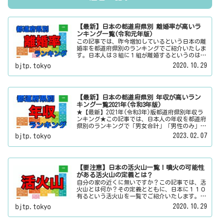
【最新】日本の都道府県別 離婚率が高いラ
ンキング一覧(令和元年版)
この記事では、昨今増加しているという日本の離
婚率を都道府県別のランキングでご紹介いたしま
す。日本人は３組に１組が離婚するというのは本
当なのかその真偽は？その他にも、大日本観光新
2020.10.29
bjtp.tokyo
聞では、方言・お土産・名物・観光スポット・デ
ートスポット・パワースポット・心霊スポットな
どの各都道府県の観光情報・ローカル情報を配信
しています。
【最新】日本の都道府県別 年収が高いラン
キング一覧2021年(令和3年版)
★【最新】2021年(令和3年)版都道府県別年収ラ
ンキング★この記事では、日本人の年収を都道府
県別のランキングで「男女合計」「男性のみ」
「女性のみ」の３パターンでご紹介いたします。
2023.02.07
bjtp.tokyo
また、月給と賞与（ボーナス）、平均年齢と平均
の勤続年数についても表示しています。
【要注意】日本の活火山一覧！噴火の可能性
がある活火山の定義とは？
自分の家の近くに無いですか？この記事では、活
火山とは何か？その定義とともに、日本に１１０
有るという活火山を一覧でご紹介いたします。そ
の他にも、大日本観光新聞では、方言・お土産・
2020.10.29
bjtp.tokyo
名物・観光スポット・デートスポット・パワース
ポット・心霊スポットなどの各都道府県の観光情