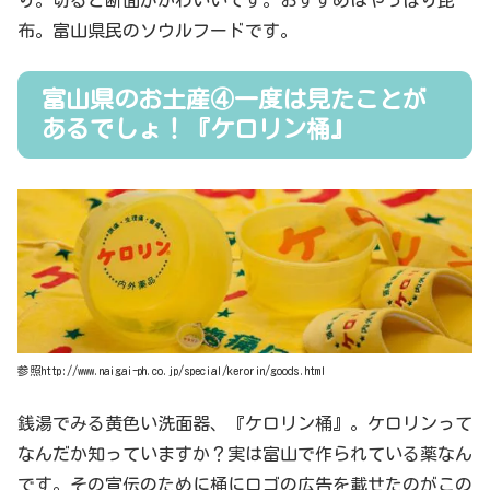
り。切ると断面がかわいいです。おすすめはやっぱり昆
布。富山県民のソウルフードです。
富山県のお土産④一度は見たことが
あるでしょ！『ケロリン桶』
参照http://www.naigai-ph.co.jp/special/kerorin/goods.html
銭湯でみる黄色い洗面器、『ケロリン桶』。ケロリンって
なんだか知っていますか？実は富山で作られている薬なん
です。その宣伝のために桶にロゴの広告を載せたのがこの