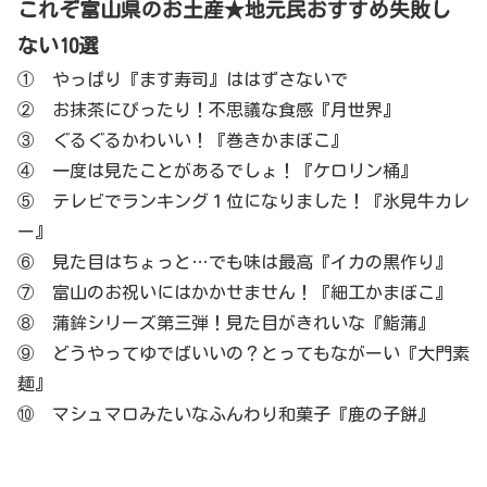
これぞ富山県のお土産★地元民おすすめ失敗し
ない10選
① やっぱり『ます寿司』ははずさないで
② お抹茶にぴったり！不思議な食感『月世界』
③ ぐるぐるかわいい！『巻きかまぼこ』
④ 一度は見たことがあるでしょ！『ケロリン桶』
⑤ テレビでランキング１位になりました！『氷見牛カレ
ー』
⑥ 見た目はちょっと…でも味は最高『イカの黒作り』
⑦ 富山のお祝いにはかかせません！『細工かまぼこ』
⑧ 蒲鉾シリーズ第三弾！見た目がきれいな『鮨蒲』
⑨ どうやってゆでばいいの？とってもながーい『大門素
麺』
⑩ マシュマロみたいなふんわり和菓子『鹿の子餅』