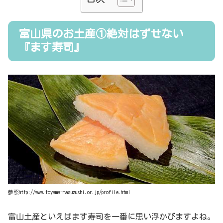
富山県のお土産①絶対はずせない
『ます寿司』
参照http://www.toyama-masuzushi.or.jp/profile.html
富山土産といえばます寿司を一番に思い浮かびますよね。