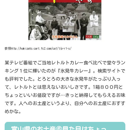
参照http://kakizato.cart.fc2.com/ca1/1/p-r1-s/
某テレビ番組でご当地レトルトカレー食べ比べで堂々ラン
キング１位に輝いたのが『氷見牛カレー』。検索サイトで
も評判でした。とろとろの大きな氷見牛がたっぷり入っ
て、レトルトとは思えないおいしさです。1箱８００円と
ちょっといいお値段ですが…きっと納得してもらえるお味
です。人へのお土産というより、自分へのお土産におすす
めかな。
富山県のお土産⑥見た目はちょっ