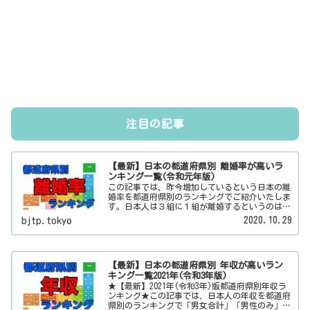
注目の記事
【最新】日本の都道府県別 離婚率が高いラ
ンキング一覧(令和元年版)
この記事では、昨今増加しているという日本の離
婚率を都道府県別のランキングでご紹介いたしま
す。日本人は３組に１組が離婚するというのは本
当なのかその真偽は？その他にも、大日本観光新
2020.10.29
bjtp.tokyo
聞では、方言・お土産・名物・観光スポット・デ
ートスポット・パワースポット・心霊スポットな
どの各都道府県の観光情報・ローカル情報を配信
しています。
【最新】日本の都道府県別 年収が高いラン
キング一覧2021年(令和3年版)
★【最新】2021年(令和3年)版都道府県別年収ラ
ンキング★この記事では、日本人の年収を都道府
県別のランキングで「男女合計」「男性のみ」