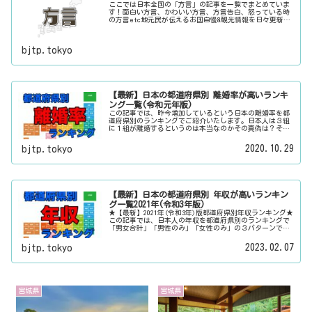
ここでは日本全国の「方言」の記事を一覧でまとめていま
す！面白い方言、かわいい方言、方言告白、怒っている時
の方言etc地元民が伝えるお国自慢&観光情報を日々更新
中。旅行に行く際に、地元でお客さんをおもてなしする時
に、ちょっとした話のネタにご利用下さい。
bjtp.tokyo
【最新】日本の都道府県別 離婚率が高いランキ
ング一覧(令和元年版)
この記事では、昨今増加しているという日本の離婚率を都
道府県別のランキングでご紹介いたします。日本人は３組
に１組が離婚するというのは本当なのかその真偽は？その
他にも、大日本観光新聞では、方言・お土産・名物・観光
スポット・デートスポット・パワースポット・心霊スポッ
2020.10.29
bjtp.tokyo
トなどの各都道府県の観光情報・ローカル情報を配信して
います。
【最新】日本の都道府県別 年収が高いランキン
グ一覧2021年(令和3年版)
★【最新】2021年(令和3年)版都道府県別年収ランキング★
この記事では、日本人の年収を都道府県別のランキングで
「男女合計」「男性のみ」「女性のみ」の３パターンでご
紹介いたします。また、月給と賞与（ボーナス）、平均年
齢と平均の勤続年数についても表示しています。
2023.02.07
bjtp.tokyo
宮城県
宮城県