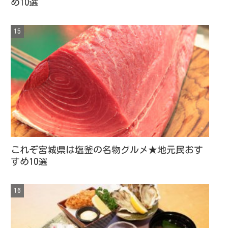
め10選
これぞ宮城県は塩釜の名物グルメ★地元民おす
すめ10選