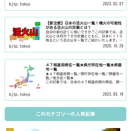
「女性のみ」の３パターンでご紹介いたします。
2023.02.07
bjtp.tokyo
また、月給と賞与（ボーナス）、平均年齢と平均
の勤続年数についても表示しています。
【要注意】日本の活火山一覧！噴火の可能性
がある活火山の定義とは？
自分の家の近くに無いですか？この記事では、活
火山とは何か？その定義とともに、日本に１１０
有るという活火山を一覧でご紹介いたします。そ
の他にも、大日本観光新聞では、方言・お土産・
2020.10.29
bjtp.tokyo
名物・観光スポット・デートスポット・パワース
ポット・心霊スポットなどの各都道府県の観光情
報・ローカル情報を配信しています。
４７都道府県名一覧★県庁所在地一覧★県番
号一覧
★４７都道府県一覧／県庁所在地一覧／県番号一
覧／地方名一覧★
この記事では、日本の４７都道府県の県名、県庁
所在地、県番号、地方名を一覧でご紹介していま
す。それぞれの都道府県名、県庁所在地、地方名
2023.03.16
bjtp.tokyo
のリンク先にはその地域に関する記事をご用意し
ています。
このカテゴリーの人気記事