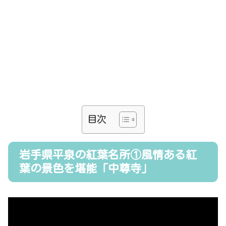
目次
岩手県平泉の紅葉名所①風情ある紅
葉の景色を堪能「中尊寺」