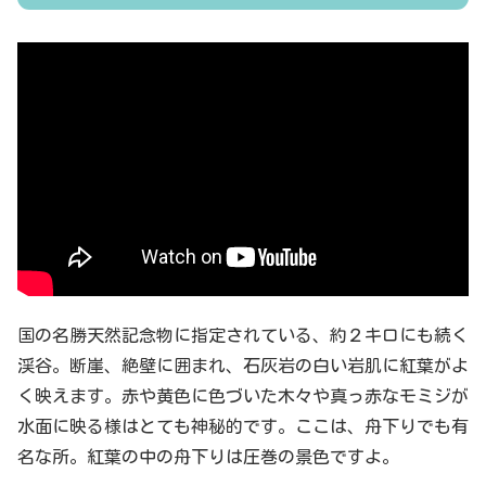
国の名勝天然記念物に指定されている、約２キロにも続く
渓谷。断崖、絶壁に囲まれ、石灰岩の白い岩肌に紅葉がよ
く映えます。赤や黄色に色づいた木々や真っ赤なモミジが
水面に映る様はとても神秘的です。ここは、舟下りでも有
名な所。紅葉の中の舟下りは圧巻の景色ですよ。