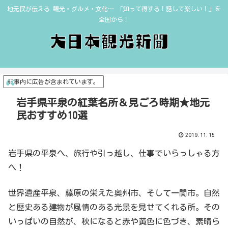
地元民が伝える 観光・グルメ・文化… 「知って得する！話して楽しい！」を
全国から！
記事内に広告が含まれています。
岩手県平泉の紅葉名所＆見ごろ時期★地元
民おすすめ10選
2019.11.15
岩手県の平泉へ、旅行や引っ越し、仕事でいらっしゃる方
へ！
世界遺産平泉、藤原の栄えた奥州市、そして一関市。自然
と歴史ある建物が風情のある光景を見せてくれる所。その
いっぱいの自然が、秋になると赤や黄色に色づき、素晴ら