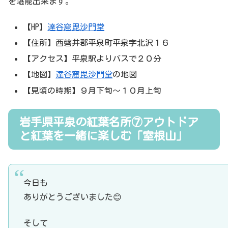
を堪能出来ます。
【HP】
達谷窟毘沙門堂
【住所】西磐井郡平泉町平泉字北沢１６
【アクセス】平泉駅よりバスで２０分
【地図】
達谷窟毘沙門堂
の地図
【見頃の時期】９月下旬～１０月上旬
岩手県平泉の紅葉名所⑦アウトドア
と紅葉を一緒に楽しむ「室根山」
今日も
ありがとうございました😊
そして