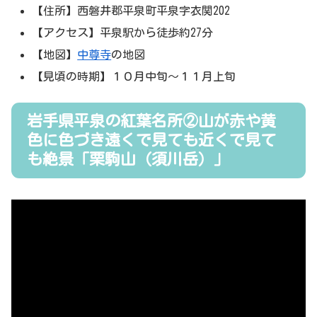
【住所】西磐井郡平泉町平泉字衣関202
【アクセス】平泉駅から徒歩約27分
【地図】
中尊寺
の地図
【見頃の時期】１０月中旬～１１月上旬
岩手県平泉の紅葉名所②山が赤や黄
色に色づき遠くで見ても近くで見て
も絶景「栗駒山（須川岳）」