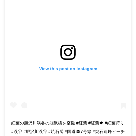
View this post on Instagram
紅葉の胆沢川渓谷の胆沢橋を空撮 #紅葉 #紅葉🍁 #紅葉狩り
#渓谷 #胆沢川渓谷 #焼石岳 #国道397号線 #焼石連峰ビーチ