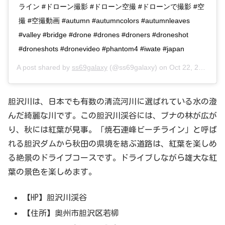
ライン #ドローン撮影 #ドローン空撮 #ドローンで撮影 #空
撮 #空撮動画 #autumn #autumncolors #autumnleaves
#valley #bridge #drone #drones #droners #droneshot
#droneshots #dronevideo #phantom4 #iwate #japan
A post shared by
ss69galaxy
(@ss69galaxy) on
Oct 22, 2017 at 1:58pm PDT
胆沢川は、日本でも有数の清流河川に選ばれている水の澄
んだ綺麗な川です。この胆沢川渓谷には、ブナの林が広が
り、秋には紅葉が見事。「焼石連峰ビーチライン」と呼ば
れる胆沢ダムから秋田の県境を結ぶ道路は、紅葉を楽しめ
る絶景のドライブコースです。ドライブしながら雄大な紅
葉の景色を楽しめます。
【HP】胆沢川渓谷
【住所】奥州市胆沢区若柳