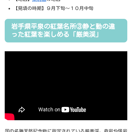
【見頃の時期】９月下旬～１０月中旬
岩手県平泉の紅葉名所③静と動の違
った紅葉を楽しめる「厳美渓」
国の名勝天然記念物に指定されている厳美渓。奇岩や怪岩