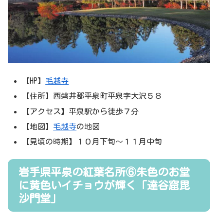
【HP】
毛越寺
【住所】西磐井郡平泉町平泉字大沢５８
【アクセス】平泉駅から徒歩７分
【地図】
毛越寺
の地図
【見頃の時期】１０月下旬～１１月中旬
岩手県平泉の紅葉名所⑥朱色のお堂
に黄色いイチョウが輝く「達谷窟毘
沙門堂」