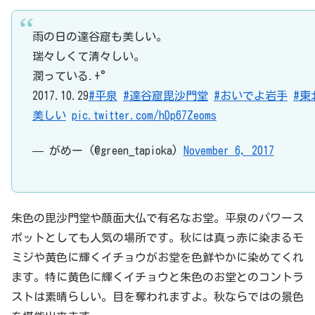
雨の日の達谷窟も美しい。
瑞々しくて清々しい。
潤っている.+°
2017.10.29
#平泉
#達谷窟毘沙門堂
#おいでよ岩手
#東
美しい
pic.twitter.com/hDp67Zeoms
— がめー (@green_tapioka)
November 6, 2017
朱色の毘沙門堂や顔面大仏で有名なお堂。平泉のパワース
ポットとしても人気の場所です。秋には真っ赤に染まるモ
ミジや黄色に輝くイチョウがお堂を色鮮やかに染めてくれ
ます。特に黄色に輝くイチョウと朱色のお堂とのコントラ
ストは素晴らしい。目を奪われますよ。秋ならではの景色