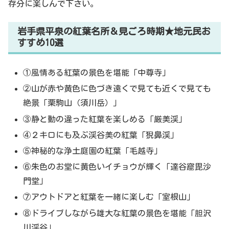
存分に楽しんで下さい。
岩手県平泉の紅葉名所＆見ごろ時期★地元民お
すすめ10選
①風情ある紅葉の景色を堪能「中尊寺」
②山が赤や黄色に色づき遠くで見ても近くで見ても
絶景「栗駒山（須川岳）」
③静と動の違った紅葉を楽しめる「厳美渓」
④２キロにも及ぶ渓谷美の紅葉「猊鼻渓」
⑤神秘的な浄土庭園の紅葉「毛越寺」
⑥朱色のお堂に黄色いイチョウが輝く「達谷窟毘沙
門堂」
⑦アウトドアと紅葉を一緒に楽しむ「室根山」
⑧ドライブしながら雄大な紅葉の景色を堪能「胆沢
川渓谷」