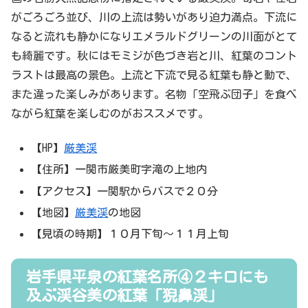
がごろごろ並び、川の上流は勢いがあり迫力満点。下流に
なると流れも静かになりエメラルドグリーンの川面がとて
も綺麗です。秋にはモミジが色づき岩と川、紅葉のコント
ラストは最高の景色。上流と下流で見る紅葉も静と動で、
また違った楽しみがあります。名物「空飛ぶ団子」を食べ
ながら紅葉を楽しむのがおススメです。
【HP】
厳美渓
【住所】一関市厳美町字滝の上地内
【アクセス】一関駅からバスで２０分
【地図】
厳美渓
の地図
【見頃の時期】１０月下旬～１１月上旬
岩手県平泉の紅葉名所④２キロにも
及ぶ渓谷美の紅葉「猊鼻渓」