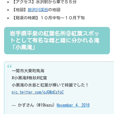
【アクセス】水沢駅から車で５５分
【地図】
胆沢川渓谷
の地図
【見頃の時期】１０月中旬～１０月下旬
岩手県平泉の紅葉名所⑨紅葉スポッ
トとして有名な雌と雄に分かれる滝
「小黒滝」
一関市大東町鳥海
#小黒滝#晩秋#紅葉
小黒滝の水音と紅葉が輝いて綺麗でした！
pic.twitter.com/qJGMqEsfoC
— かずさん (@19kazu)
November 4, 2016