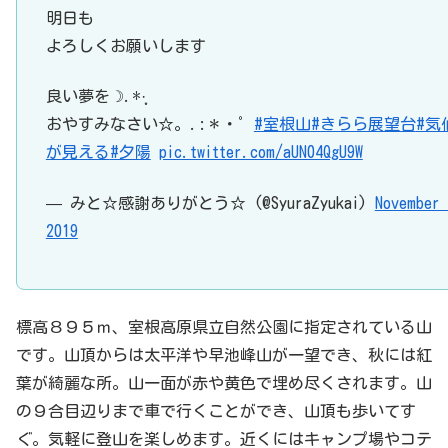
明日も
よろしくお願いします
良い夢を☽︎︎.*·̩͙
おやすみなさい☆。.:＊・゜
#室根山
#きらら展望台
#気
が見える
#夕陽
pic.twitter.com/aUN04QgU9W
— みと☆感謝ありがとう☆ (@SyuraZyukai)
November 
2019
標高８９５ｍ、室根高原県立自然公園に指定されている山
です。山頂からは太平洋や早池峰山が一望でき、秋には紅
葉が綺麗な所。山一面が赤や黄色で埋め尽くされます。山
の９合目辺りまで車で行くことができ、山頂も歩いてす
ぐ。気軽に登山を楽しめます。近くにはキャンプ場やコテ