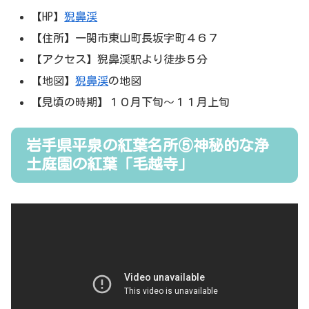
【HP】
猊鼻渓
【住所】一関市東山町長坂字町４６７
【アクセス】猊鼻渓駅より徒歩５分
【地図】
猊鼻渓
の地図
【見頃の時期】１０月下旬～１１月上旬
岩手県平泉の紅葉名所⑤神秘的な浄
土庭園の紅葉「毛越寺」