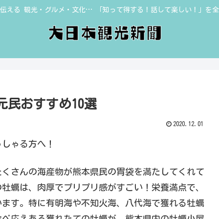
伝える 観光・グルメ・文化… 「知って得する！話して楽しい！」を
民おすすめ10選
2020.12.01
っしゃる方へ！
たくさんの海産物が熊本県民の胃袋を満たしてくれて
の牡蠣は、肉厚でプリプリ感がすごい！栄養満点で、
います。特に有明海や不知火海、八代海で獲れる牡蠣
食べ応えある獲れたての牡蠣が、熊本県内の牡蠣小屋