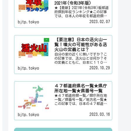
情報を配信しています。
2021年(令和3年版)
★【最新】2021年(令和3年)版都道
府県別年収ランキング★この記事
では、日本人の年収を都道府県別
のランキングで「男女合計」「男
2023.02.07
bjtp.tokyo
性のみ」「女性のみ」の３パター
ンでご紹介いたします。また、月
給と賞与（ボーナス）、平均年齢
と平均の勤続年数についても表示
【要注意】日本の活火山一
しています。
覧！噴火の可能性がある活
火山の定義とは？
自分の家の近くに無いですか？こ
の記事では、活火山とは何か？そ
の定義とともに、日本に１１０有
るという活火山を一覧でご紹介い
2020.10.29
bjtp.tokyo
たします。その他にも、大日本観
光新聞では、方言・お土産・名
物・観光スポット・デートスポッ
ト・パワースポット・心霊スポッ
４７都道府県名一覧★県庁
トなどの各都道府県の観光情報・
所在地一覧★県番号一覧
ローカル情報を配信しています。
★４７都道府県一覧／県庁所在地
一覧／県番号一覧／地方名一覧★
この記事では、日本の４７都道府
県の県名、県庁所在地、県番号、
地方名を一覧でご紹介していま
2023.03.16
bjtp.tokyo
す。それぞれの都道府県名、県庁
所在地、地方名のリンク先にはそ
の地域に関する記事をご用意して
います。