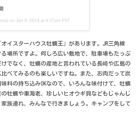
題
nce) on
Jan 9, 2019 at 8:37pm PST
「オイスターハウス牡蠣王」があります。JR三角線
ける場所ですよ。何しろ広い敷地で、駐車場もたっぷ
だけでなく、牡蠣の産地と言われている長崎や広島の
べ比べてみるのも楽しいですね。また、お肉だって炭
味料の持ち込みOKなので、いろんな味付けて、牡蠣
産の牡蠣や車海老、珍しいヒオウギ貝などもじゃんじ
、家族連れ、みんなで行きましょう。キャンプをして