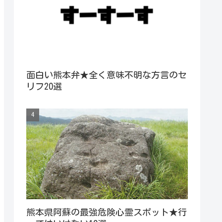
面白い熊本弁★全く意味不明な方言のセ
リフ20選
熊本県阿蘇の最強危険心霊スポット★行