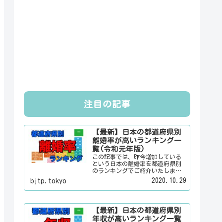
注目の記事
【最新】日本の都道府県別
離婚率が高いランキング一
覧(令和元年版)
この記事では、昨今増加している
という日本の離婚率を都道府県別
のランキングでご紹介いたしま
す。日本人は３組に１組が離婚す
2020.10.29
bjtp.tokyo
るというのは本当なのかその真偽
は？その他にも、大日本観光新聞
では、方言・お土産・名物・観光
スポット・デートスポット・パワ
【最新】日本の都道府県別
ースポット・心霊スポットなどの
年収が高いランキング一覧
各都道府県の観光情報・ローカル