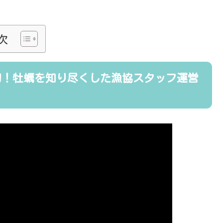
次
初！牡蠣を知り尽くした漁協スタッフ運営