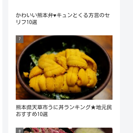
かわいい熊本弁♥キュンとくる方言のセ
リフ10選
熊本県天草市うに丼ランキング★地元民
おすすめ10選