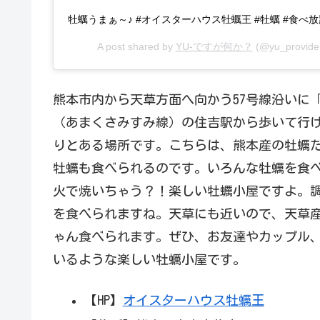
牡蠣うまぁ～♪ #オイスターハウス牡蠣王 #牡蠣 #食べ放
A post shared by
YU-ですが何か？
(@yu_provide
熊本市内から天草方面へ向かう57号線沿いに
（あまくさみすみ線）の住吉駅から歩いて行
りとある場所です。こちらは、熊本産の牡蠣
牡蠣も食べられるのです。いろんな牡蠣を食
火で焼いちゃう？！楽しい牡蠣小屋ですよ。調
を食べられますね。天草にも近いので、天草
ゃん食べられます。ぜひ、お友達やカップル
いるような楽しい牡蠣小屋です。
【HP】
オイスターハウス牡蠣王