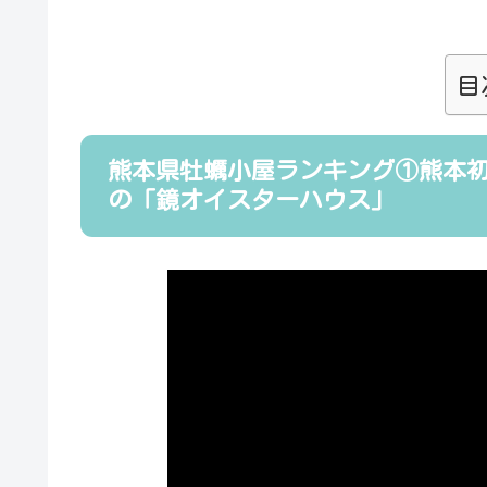
目
熊本県牡蠣小屋ランキング①熊本
の「鏡オイスターハウス」