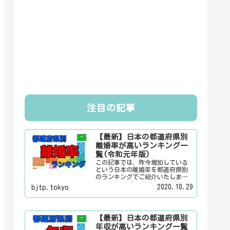
注目の記事
【最新】日本の都道府県別
離婚率が高いランキング一
覧(令和元年版)
この記事では、昨今増加している
という日本の離婚率を都道府県別
のランキングでご紹介いたしま
す。日本人は３組に１組が離婚す
2020.10.29
bjtp.tokyo
るというのは本当なのかその真偽
は？その他にも、大日本観光新聞
では、方言・お土産・名物・観光
スポット・デートスポット・パワ
【最新】日本の都道府県別
ースポット・心霊スポットなどの
年収が高いランキング一覧
各都道府県の観光情報・ローカル