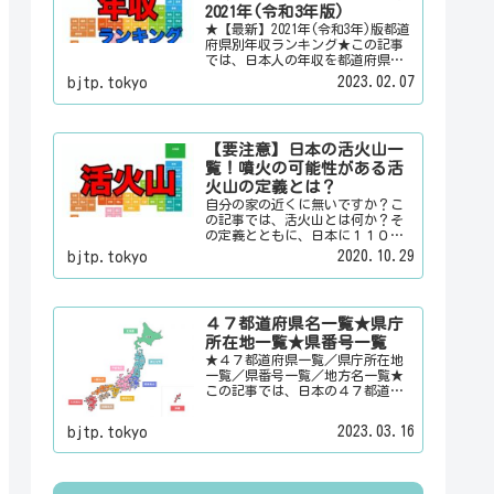
情報を配信しています。
2021年(令和3年版)
★【最新】2021年(令和3年)版都道
府県別年収ランキング★この記事
では、日本人の年収を都道府県別
のランキングで「男女合計」「男
2023.02.07
bjtp.tokyo
性のみ」「女性のみ」の３パター
ンでご紹介いたします。また、月
給と賞与（ボーナス）、平均年齢
と平均の勤続年数についても表示
【要注意】日本の活火山一
しています。
覧！噴火の可能性がある活
火山の定義とは？
自分の家の近くに無いですか？こ
の記事では、活火山とは何か？そ
の定義とともに、日本に１１０有
るという活火山を一覧でご紹介い
2020.10.29
bjtp.tokyo
たします。その他にも、大日本観
光新聞では、方言・お土産・名
物・観光スポット・デートスポッ
ト・パワースポット・心霊スポッ
４７都道府県名一覧★県庁
トなどの各都道府県の観光情報・
所在地一覧★県番号一覧
ローカル情報を配信しています。
★４７都道府県一覧／県庁所在地
一覧／県番号一覧／地方名一覧★
この記事では、日本の４７都道府
県の県名、県庁所在地、県番号、
地方名を一覧でご紹介していま
2023.03.16
bjtp.tokyo
す。それぞれの都道府県名、県庁
所在地、地方名のリンク先にはそ
の地域に関する記事をご用意して
います。