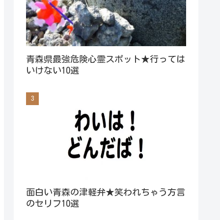
青森県最強危険心霊スポット★行っては
いけない10選
面白い青森の津軽弁★笑われちゃう方言
のセリフ10選