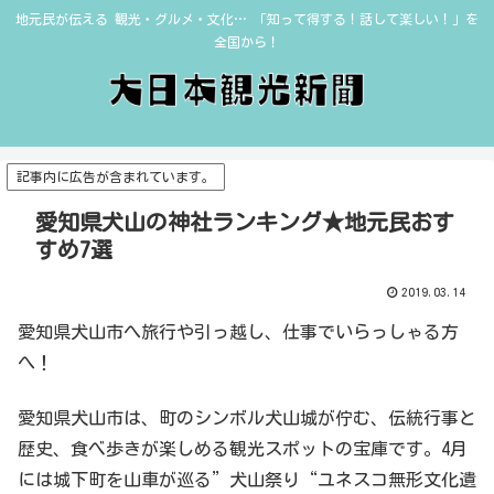
地元民が伝える 観光・グルメ・文化… 「知って得する！話して楽しい！」を
全国から！
記事内に広告が含まれています。
愛知県犬山の神社ランキング★地元民おす
すめ7選
2019.03.14
愛知県犬山市へ旅行や引っ越し、仕事でいらっしゃる方
へ！
愛知県犬山市は、町のシンボル犬山城が佇む、伝統行事と
歴史、食べ歩きが楽しめる観光スポットの宝庫です。4月
には城下町を山車が巡る”犬山祭り“ユネスコ無形文化遺