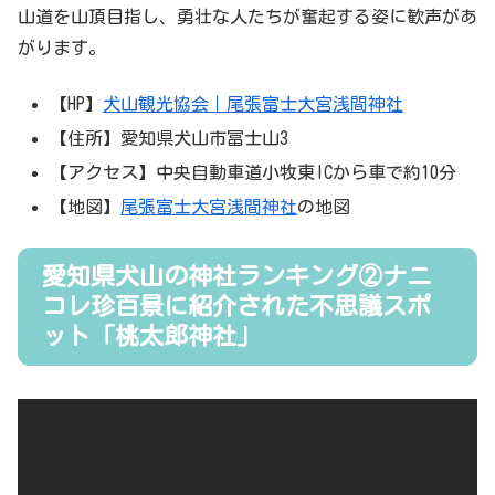
山道を山頂目指し、勇壮な人たちが奮起する姿に歓声があ
がります。
【HP】
犬山観光協会｜尾張富士大宮浅間神社
【住所】愛知県犬山市冨士山3
【アクセス】中央自動車道小牧東ICから車で約10分
【地図】
尾張富士大宮浅間神社
の地図
愛知県犬山の神社ランキング②ナニ
コレ珍百景に紹介された不思議スポ
ット「桃太郎神社」