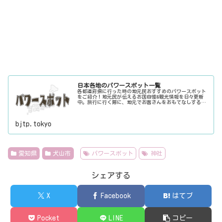
日本各地のパワースポット一覧
各都道府県に行った時の地元民おすすめのパワースポット
をご紹介！地元民が伝えるお国自慢&観光情報を日々更新
中。旅行に行く際に、地元でお客さんをおもてなしする時
に、ちょっとした話のネタにご利用下さい。
bjtp.tokyo
愛知県
犬山市
パワースポット
神社
シェアする
X
Facebook
はてブ
Pocket
LINE
コピー