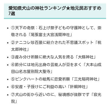
愛知県犬山の神社ランキング★地元民おすすめ
7選
①天下の奇祭：石上げ祭子どもの守護神として、崇
敬される「尾張富士大宮浅間神社」
②ナニコレ珍百景に紹介された不思議スポット「桃
太郎神社」
③産み分け祈願に絶大な人気を誇る「大縣神社」
④節分には地元出身の芸能人が豆をまく「大本山成
田山名古屋別院大聖寺」
⑤ピンクハートの絵馬に恋愛祈願「三光稲荷神社」
⑥安産・子授けにご利益の高い「針綱神社」
⑦犬山の街から近いのに、秘境感が抜群です「寂光
院」