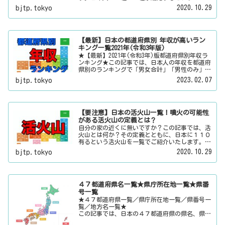
当なのかその真偽は？その他にも、大日本観光新
2020.10.29
bjtp.tokyo
聞では、方言・お土産・名物・観光スポット・デ
ートスポット・パワースポット・心霊スポットな
どの各都道府県の観光情報・ローカル情報を配信
しています。
【最新】日本の都道府県別 年収が高いラン
キング一覧2021年(令和3年版)
★【最新】2021年(令和3年)版都道府県別年収ラ
ンキング★この記事では、日本人の年収を都道府
県別のランキングで「男女合計」「男性のみ」
「女性のみ」の３パターンでご紹介いたします。
2023.02.07
bjtp.tokyo
また、月給と賞与（ボーナス）、平均年齢と平均
の勤続年数についても表示しています。
【要注意】日本の活火山一覧！噴火の可能性
がある活火山の定義とは？
自分の家の近くに無いですか？この記事では、活
火山とは何か？その定義とともに、日本に１１０
有るという活火山を一覧でご紹介いたします。そ
の他にも、大日本観光新聞では、方言・お土産・
2020.10.29
bjtp.tokyo
名物・観光スポット・デートスポット・パワース
ポット・心霊スポットなどの各都道府県の観光情
報・ローカル情報を配信しています。
４７都道府県名一覧★県庁所在地一覧★県番
号一覧
★４７都道府県一覧／県庁所在地一覧／県番号一
覧／地方名一覧★
この記事では、日本の４７都道府県の県名、県庁
所在地、県番号、地方名を一覧でご紹介していま