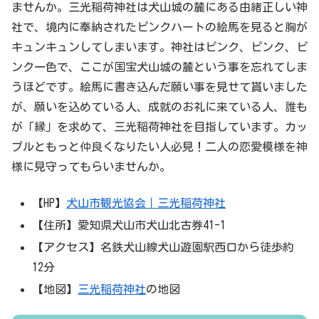
ませんか。三光稲荷神社は犬山城の麓にある由緒正しい神
社で、境内に奉納されたピンクハートの絵馬を見ると胸が
キュンキュンしてしまいます。神社はピンク、ピンク、ピ
ンク一色で、ここが国宝犬山城の麓という事を忘れてしま
うほどです。絵馬に書き込んだ願い事を見せて貰いました
が、願いを込めている人、成就のお礼に来ている人、誰も
が「縁」を求めて、三光稲荷神社を目指しています。カッ
プルともっと仲良くなりたい人必見！二人の恋愛模様を神
様に見守ってもらいませんか。
【HP】
犬山市観光協会｜三光稲荷神社
【住所】愛知県犬山市犬山北古券41-1
【アクセス】名鉄犬山線犬山遊園駅西口から徒歩約
12分
【地図】
三光稲荷神社
の地図