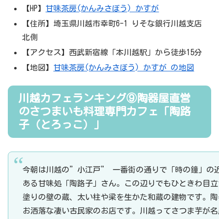
【HP】
甘味茶房(かんみさぼう) かすが
【住所】埼玉県川越市幸町6-1 りそな銀行川越支店
北側
【アクセス】西武新宿線「本川越駅」から徒歩15分
【地図】
甘味茶房(かんみさぼう) かすが の地図
川越カフェランキング⑨陶器屋直営
のさつまいも料理専門カフェ「陶路
子（とろっこ）」
今朝は川越の”小江戸” 一番街の通りで「時の鐘」の
ある甘味処「陶路子」さん。この辺りでもひときわ目立
塗りの壁の蔵、太い柱や梁を生かた和蔵の建物です。陶
お洒落な凄い古民家のお店です。川越ってさつま芋が名