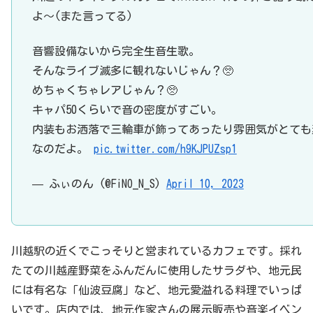
よ〜(また言ってる)
音響設備ないから完全生音生歌。
そんなライブ滅多に観れないじゃん？🥺
めちゃくちゃレアじゃん？🥺
キャパ50くらいで音の密度がすごい。
内装もお洒落で三輪車が飾ってあったり雰囲気がとても
なのだよ。
pic.twitter.com/h9KJPUZsp1
— ふぃのん (@FiNO_N_S)
April 10, 2023
川越駅の近くでこっそりと営まれているカフェです。採れ
たての川越産野菜をふんだんに使用したサラダや、地元民
には有名な「仙波豆腐」など、地元愛溢れる料理でいっぱ
いです。店内では、地元作家さんの展示販売や音楽イベン