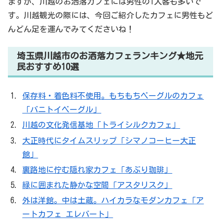
ますが、川越のお洒落カフェには男性の1人客も多いで
す。川越観光の際には、今回ご紹介したカフェに男性もど
んどん足を運んでみてくださいね！
埼玉県川越市のお洒落カフェランキング★地元
民おすすめ10選
保存料・着色料不使用。もちもちベーグルのカフェ
「バニトイベーグル」
川越の文化発信基地「トライシルクカフェ」
大正時代にタイムスリップ「シマノコーヒー大正
館」
裏路地に佇む隠れ家カフェ「あぶり珈琲」
緑に囲まれた静かな空間「アスタリスク」
外は洋館。中は土蔵。ハイカラなモダンカフェ「ア
ートカフェ エレバート」