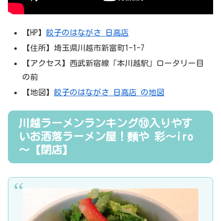
【HP】
餃子のはながさ 日高店
【住所】埼玉県川越市新富町1-1-7
【アクセス】西武新宿線「本川越駅」ロータリー目
の前
【地図】
餃子のはながさ 日高店 の地図
川越ラーメンランキング⑩入りやす
いお洒落ラーメン屋！麵や 彩～iro
～【閉店】