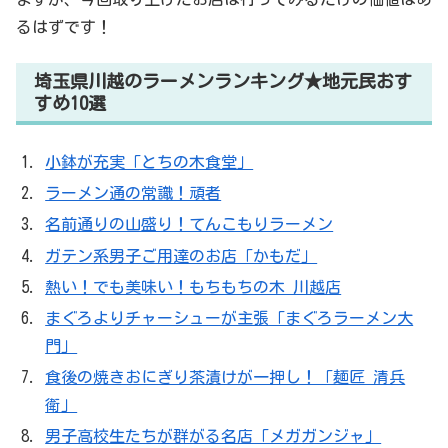
るはずです！
埼玉県川越のラーメンランキング★地元民おす
すめ10選
小鉢が充実「とちの木食堂」
ラーメン通の常識！頑者
名前通りの山盛り！てんこもりラーメン
ガテン系男子ご用達のお店「かもだ」
熱い！でも美味い！もちもちの木 川越店
まぐろよりチャーシューが主張「まぐろラーメン大
門」
食後の焼きおにぎり茶漬けが一押し！「麺匠 清兵
衛」
男子高校生たちが群がる名店「メガガンジャ」