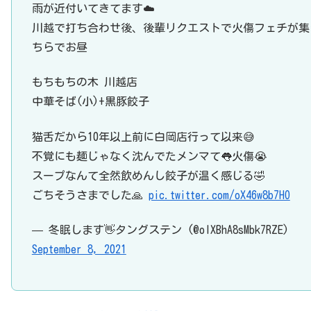
雨が近付いてきてます☁️
川越で打ち合わせ後、後輩リクエストで火傷フェチが集
ちらでお昼
もちもちの木 川越店
中華そば(小)+黒豚餃子
猫舌だから10年以上前に白岡店行って以来😅
不覚にも麺じゃなく沈んでたメンマて👅火傷😭
スープなんて全然飲めんし餃子が温く感じる🤣
ごちそうさまでした🙏
pic.twitter.com/oX46w8b7HO
— 冬眠します👋タングステン (@olXBhA8sMbk7RZE)
September 8, 2021