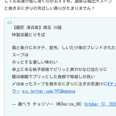
してお茶漬け風に頂くのがおすすめ。濃厚な鶏出汁スープ
と焼きおにぎりの芳ばしい香りがたまりません！
【麺匠 清兵衛】埼玉 川越
特製淡麗とりそば
鶏と魚介にホタテ、昆布、しいたけ等のブレンドされた
スープは
ホッとする優しい味わい
卓上にある柚子胡椒でピリッと爽やかな口当たりに
麺は細麺でプリっとした食感で喉越しが良い
〆は余ったスープを焼きおにぎりに注ぎお茶漬けに
#チ
ラー
pic.twitter.com/1PCQkmqssg
— 麺ヘラ チョリソー (@Chorizo_96)
October 12, 202