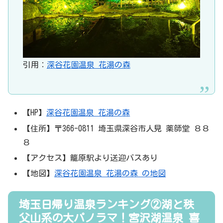
引用：
深谷花園温泉 花湯の森
【HP】
深谷花園温泉 花湯の森
【住所】〒366-0811 埼玉県深谷市人見 薬師堂 ８８
８
【アクセス】籠原駅より送迎バスあり
【地図】
深谷花園温泉 花湯の森 の地図
埼玉日帰り温泉ランキング②湖と秩
父山系の大パノラマ！宮沢湖温泉 喜