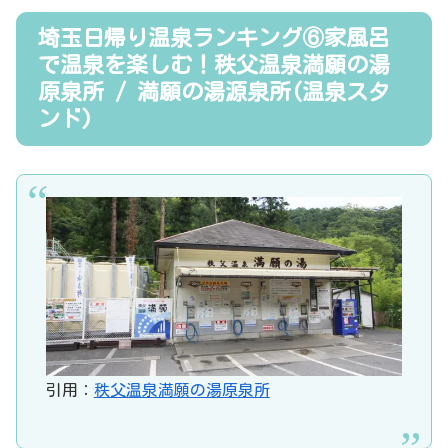
埼玉日帰り温泉ランキング⑥家風呂
で温泉を楽しむ！秩父温泉満願の湯
原泉所 / 満願の湯源泉所(温泉スタ
ンド)
引用：
秩父温泉満願の湯原泉所