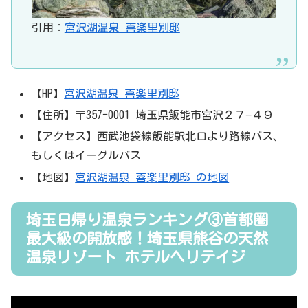
引用：
宮沢湖温泉 喜楽里別邸
【HP】
宮沢湖温泉 喜楽里別邸
【住所】〒357-0001 埼玉県飯能市宮沢２７−４９
【アクセス】西武池袋線飯能駅北口より路線バス、
もしくはイーグルバス
【地図】
宮沢湖温泉 喜楽里別邸 の地図
埼玉日帰り温泉ランキング③首都圏
最大級の開放感！埼玉県熊谷の天然
温泉リゾート ホテルヘリテイジ