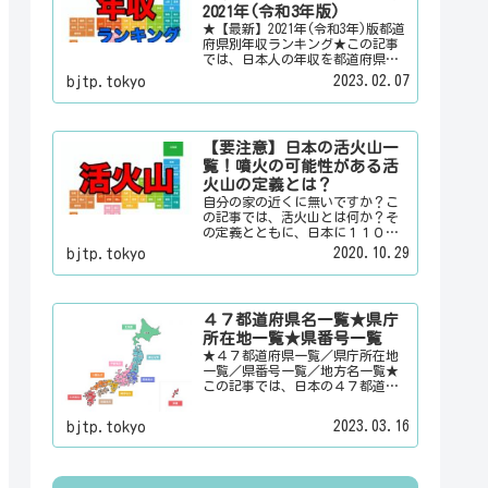
情報を配信しています。
2021年(令和3年版)
★【最新】2021年(令和3年)版都道
府県別年収ランキング★この記事
では、日本人の年収を都道府県別
のランキングで「男女合計」「男
2023.02.07
bjtp.tokyo
性のみ」「女性のみ」の３パター
ンでご紹介いたします。また、月
給と賞与（ボーナス）、平均年齢
と平均の勤続年数についても表示
【要注意】日本の活火山一
しています。
覧！噴火の可能性がある活
火山の定義とは？
自分の家の近くに無いですか？こ
の記事では、活火山とは何か？そ
の定義とともに、日本に１１０有
るという活火山を一覧でご紹介い
2020.10.29
bjtp.tokyo
たします。その他にも、大日本観
光新聞では、方言・お土産・名
物・観光スポット・デートスポッ
ト・パワースポット・心霊スポッ
４７都道府県名一覧★県庁
トなどの各都道府県の観光情報・
所在地一覧★県番号一覧
ローカル情報を配信しています。
★４７都道府県一覧／県庁所在地
一覧／県番号一覧／地方名一覧★
この記事では、日本の４７都道府
県の県名、県庁所在地、県番号、
地方名を一覧でご紹介していま
2023.03.16
bjtp.tokyo
す。それぞれの都道府県名、県庁
所在地、地方名のリンク先にはそ
の地域に関する記事をご用意して
います。