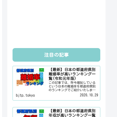
注目の記事
【最新】日本の都道府県別
離婚率が高いランキング一
覧(令和元年版)
この記事では、昨今増加している
という日本の離婚率を都道府県別
のランキングでご紹介いたしま
す。日本人は３組に１組が離婚す
2020.10.29
bjtp.tokyo
るというのは本当なのかその真偽
は？その他にも、大日本観光新聞
では、方言・お土産・名物・観光
スポット・デートスポット・パワ
【最新】日本の都道府県別
ースポット・心霊スポットなどの
年収が高いランキング一覧
各都道府県の観光情報・ローカル