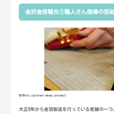
金沢金箔観光①職人さん指導の箔
参照http://goldleaf-sakuda.jp/product/
大正8年から金箔製造を行っている老舗の一つ