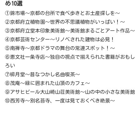
め10選
①錦市場～京都の台所で食べ歩きとお土産探しを～
②京都府立植物園〜世界の不思議植物がいっぱい！〜
③京都府立堂本印象美術館〜美術館まるごとアート作品〜
④京都芸術センター〜リノベされた建物は必見！
⑤南禅寺～京都ドラマの舞台の常連スポット！～
⑥恵文社一条寺店～独自の視点で揃えられた書籍がおもし
ろい
⑦柳月堂～昔なつかし名曲喫茶～
⑧茂庵～緑に囲まれた山頂のカフェ～
⑨アサヒビール大山崎山荘美術館～山の中の小さな美術館
⑩西芳寺〜別名苔寺、一度は見ておくべき絶景〜