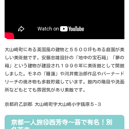
大山崎町にある英国風の建物と５５００坪もある庭園が美
しい美術館です。安藤忠雄設計の「地中の宝石箱」「夢の
箱」という建物が建設され１９９６年に美術館として開館
しました。モネの「睡蓮」や河井寛治郎作品やバーナード
リーチの焼き物も多数貯蔵しています。館内の階段や洗面
所などもとても雰囲気があり素敵です。
京都府乙訓郡 大山崎町字大山崎小字銭原５−３
京都一人旅⑩西芳寺〜苔で有名！別