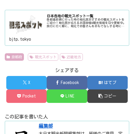
日本各地の観光スポット一覧
各都道府県に行った時の地元民おすすめの観光スポットを
ご紹介！地元民が伝えるお国自慢&観光情報を日々更新中。
旅行に行く際に、地元でお客さんをおもてなしする時に、
ちょっとした話のネタにご利用下さい。
bjtp.tokyo
京都府
観光スポット
近畿地方
シェアする
X
Facebook
はてブ
Pocket
LINE
コピー
この記事を書いた人
編集部
大日本観光新聞編集部は、皆様のご意見、定