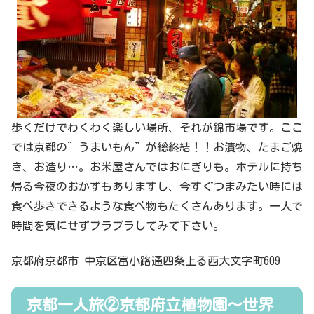
歩くだけでわくわく楽しい場所、それが錦市場です。ここ
では京都の”うまいもん”が総終結！！お漬物、たまご焼
き、お造り…。お米屋さんではおにぎりも。ホテルに持ち
帰る今夜のおかずもありますし、今すぐつまみたい時には
食べ歩きできるような食べ物もたくさんあります。一人で
時間を気にせずブラブラしてみて下さい。
京都府京都市 中京区富小路通四条上る西大文字町609
京都一人旅②京都府立植物園〜世界