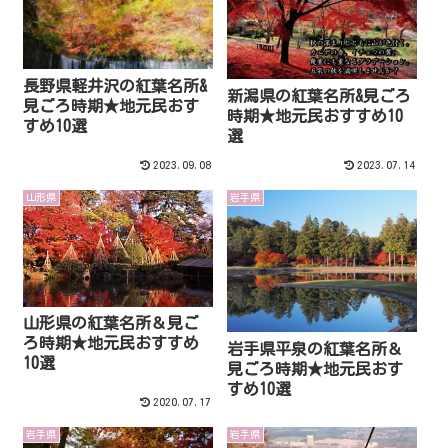
長野県軽井沢の紅葉名所&
新潟県の紅葉名所&見ごろ
見ごろ時期★地元民おす
時期★地元民おすすめ10
すめ10選
選
2023.09.08
2023.07.14
山形県
岩手県
山形県の紅葉名所＆見ご
ろ時期★地元民おすすめ
岩手県平泉の紅葉名所＆
10選
見ごろ時期★地元民おす
すめ10選
2020.07.17
岩手県
岩手県