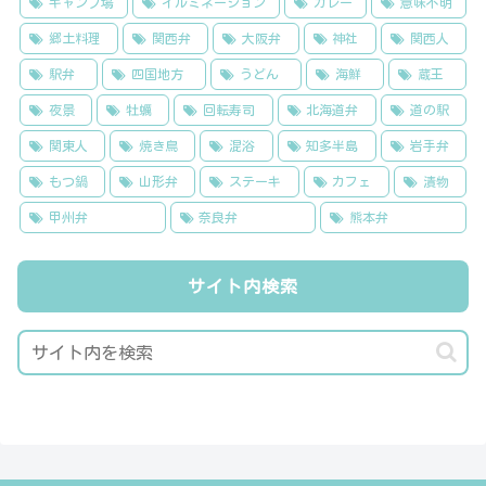
キャンプ場
イルミネーション
カレー
意味不明
郷土料理
関西弁
大阪弁
神社
関西人
駅弁
四国地方
うどん
海鮮
蔵王
夜景
牡蠣
回転寿司
北海道弁
道の駅
関東人
焼き鳥
混浴
知多半島
岩手弁
もつ鍋
山形弁
ステーキ
カフェ
漬物
甲州弁
奈良弁
熊本弁
サイト内検索