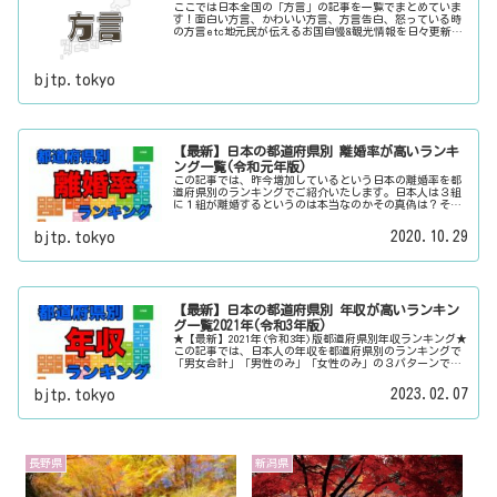
ここでは日本全国の「方言」の記事を一覧でまとめていま
す！面白い方言、かわいい方言、方言告白、怒っている時
の方言etc地元民が伝えるお国自慢&観光情報を日々更新
中。旅行に行く際に、地元でお客さんをおもてなしする時
に、ちょっとした話のネタにご利用下さい。
bjtp.tokyo
【最新】日本の都道府県別 離婚率が高いランキ
ング一覧(令和元年版)
この記事では、昨今増加しているという日本の離婚率を都
道府県別のランキングでご紹介いたします。日本人は３組
に１組が離婚するというのは本当なのかその真偽は？その
他にも、大日本観光新聞では、方言・お土産・名物・観光
スポット・デートスポット・パワースポット・心霊スポッ
2020.10.29
bjtp.tokyo
トなどの各都道府県の観光情報・ローカル情報を配信して
います。
【最新】日本の都道府県別 年収が高いランキン
グ一覧2021年(令和3年版)
★【最新】2021年(令和3年)版都道府県別年収ランキング★
この記事では、日本人の年収を都道府県別のランキングで
「男女合計」「男性のみ」「女性のみ」の３パターンでご
紹介いたします。また、月給と賞与（ボーナス）、平均年
齢と平均の勤続年数についても表示しています。
2023.02.07
bjtp.tokyo
長野県
新潟県