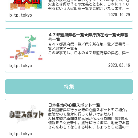
火山とは何か？その定義とともに、日本に１１０
有るという活火山を一覧でご紹介いたします。そ
の他にも、大日本観光新聞では、方言・お土産・
2020.10.29
bjtp.tokyo
名物・観光スポット・デートスポット・パワース
ポット・心霊スポットなどの各都道府県の観光情
報・ローカル情報を配信しています。
４７都道府県名一覧★県庁所在地一覧★県番
号一覧
★４７都道府県一覧／県庁所在地一覧／県番号一
覧／地方名一覧★
この記事では、日本の４７都道府県の県名、県庁
所在地、県番号、地方名を一覧でご紹介していま
す。それぞれの都道府県名、県庁所在地、地方名
2023.03.16
bjtp.tokyo
のリンク先にはその地域に関する記事をご用意し
ています。
特集
日本各地の心霊スポット一覧
各都道府県に行った時の心霊スポットをご紹介。
危険なので絶対に行ってはいけません！
大日本観光新聞は地元民が伝えるお国自慢&観光
情報を日々更新中。旅行に行く際に、地元でお客
さんをおもてなしする時に、ちょっとした話のネ
タにご利用下さい。
bjtp.tokyo