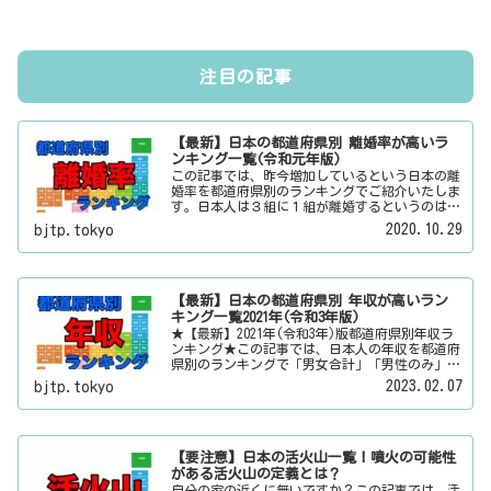
注目の記事
【最新】日本の都道府県別 離婚率が高いラ
ンキング一覧(令和元年版)
この記事では、昨今増加しているという日本の離
婚率を都道府県別のランキングでご紹介いたしま
す。日本人は３組に１組が離婚するというのは本
当なのかその真偽は？その他にも、大日本観光新
2020.10.29
bjtp.tokyo
聞では、方言・お土産・名物・観光スポット・デ
ートスポット・パワースポット・心霊スポットな
どの各都道府県の観光情報・ローカル情報を配信
しています。
【最新】日本の都道府県別 年収が高いラン
キング一覧2021年(令和3年版)
★【最新】2021年(令和3年)版都道府県別年収ラ
ンキング★この記事では、日本人の年収を都道府
県別のランキングで「男女合計」「男性のみ」
「女性のみ」の３パターンでご紹介いたします。
2023.02.07
bjtp.tokyo
また、月給と賞与（ボーナス）、平均年齢と平均
の勤続年数についても表示しています。
【要注意】日本の活火山一覧！噴火の可能性
がある活火山の定義とは？
自分の家の近くに無いですか？この記事では、活