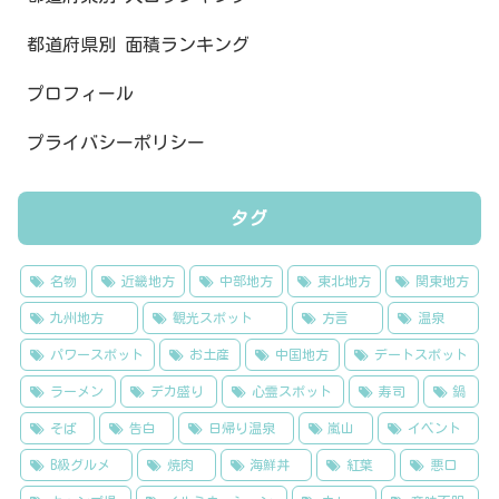
都道府県別 面積ランキング
プロフィール
プライバシーポリシー
タグ
名物
近畿地方
中部地方
東北地方
関東地方
九州地方
観光スポット
方言
温泉
パワースポット
お土産
中国地方
デートスポット
ラーメン
デカ盛り
心霊スポット
寿司
鍋
そば
告白
日帰り温泉
嵐山
イベント
B級グルメ
焼肉
海鮮丼
紅葉
悪口