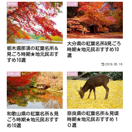
那須町
大分県
大分県の紅葉名所&見ごろ
栃木県那須の紅葉名所＆
時期★地元民おすすめ10
見ごろ時期★地元民おす
選
すめ10選
2018.05.16
和歌山県
奈良県
奈良県の紅葉名所＆見頃
和歌山県の紅葉名所＆見
時期★地元民おすすめ１
ごろ時期★地元民おすす
０選
め10選