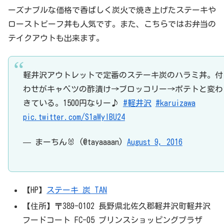
ーズナブルな価格で香ばしく炭火で焼き上げたステーキや
ローストビーフ丼も人気です。また、こちらではお弁当の
テイクアウトも出来ます。
軽井沢アウトレットで定番のステーキ炭のハラミ丼。付
わせがキャベツの酢漬け→ブロッコリー→ポテトと変わ
きている。1500円なりー♪
#軽井沢
#karuizawa
pic.twitter.com/S1aWylBU24
— まーちん🐰 (@tayaaaan)
August 9, 2016
【HP】
ステーキ 炭 TAN
【住所】〒389-0102 長野県北佐久郡軽井沢町軽井沢
フードコート FC-05 プリンスショッピングプラザ