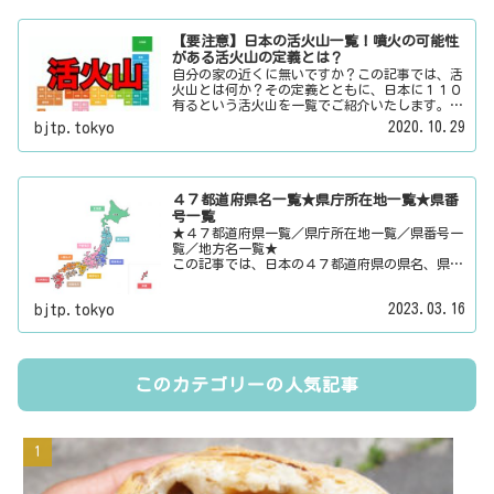
【要注意】日本の活火山一覧！噴火の可能性
がある活火山の定義とは？
自分の家の近くに無いですか？この記事では、活
火山とは何か？その定義とともに、日本に１１０
有るという活火山を一覧でご紹介いたします。そ
の他にも、大日本観光新聞では、方言・お土産・
2020.10.29
bjtp.tokyo
名物・観光スポット・デートスポット・パワース
ポット・心霊スポットなどの各都道府県の観光情
報・ローカル情報を配信しています。
４７都道府県名一覧★県庁所在地一覧★県番
号一覧
★４７都道府県一覧／県庁所在地一覧／県番号一
覧／地方名一覧★
この記事では、日本の４７都道府県の県名、県庁
所在地、県番号、地方名を一覧でご紹介していま
す。それぞれの都道府県名、県庁所在地、地方名
2023.03.16
bjtp.tokyo
のリンク先にはその地域に関する記事をご用意し
ています。
このカテゴリーの人気記事