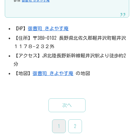
参照
御曹司 きよやす庵
【HP】
御曹司 きよやす庵
【住所】〒389-0102 長野県北佐久郡軽井沢町軽井沢
１１７８−２３２外
【アクセス】JR北陸長野新幹線軽井沢駅より徒歩約2
分
【地図】
御曹司 きよやす庵
の地図
次へ
1
2