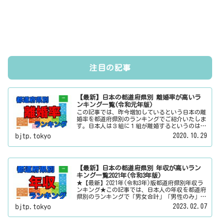
注目の記事
【最新】日本の都道府県別 離婚率が高いラ
ンキング一覧(令和元年版)
この記事では、昨今増加しているという日本の離
婚率を都道府県別のランキングでご紹介いたしま
す。日本人は３組に１組が離婚するというのは本
当なのかその真偽は？その他にも、大日本観光新
2020.10.29
bjtp.tokyo
聞では、方言・お土産・名物・観光スポット・デ
ートスポット・パワースポット・心霊スポットな
どの各都道府県の観光情報・ローカル情報を配信
しています。
【最新】日本の都道府県別 年収が高いラン
キング一覧2021年(令和3年版)
★【最新】2021年(令和3年)版都道府県別年収ラ
ンキング★この記事では、日本人の年収を都道府
県別のランキングで「男女合計」「男性のみ」
「女性のみ」の３パターンでご紹介いたします。
2023.02.07
bjtp.tokyo
また、月給と賞与（ボーナス）、平均年齢と平均
の勤続年数についても表示しています。