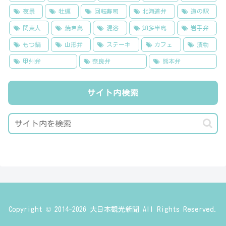
夜景
牡蠣
回転寿司
北海道弁
道の駅
関東人
焼き鳥
混浴
知多半島
岩手弁
もつ鍋
山形弁
ステーキ
カフェ
漬物
甲州弁
奈良弁
熊本弁
サイト内検索
Copyright © 2014-2026 大日本観光新聞 All Rights Reserved.