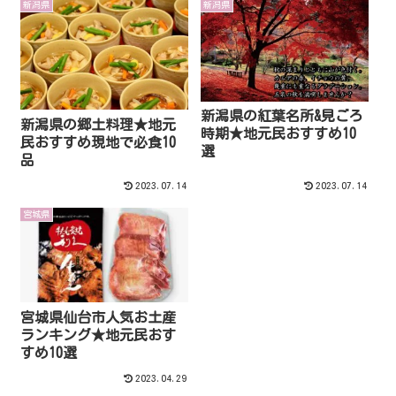
新潟県
新潟県
新潟県の紅葉名所&見ごろ
新潟県の郷土料理★地元
時期★地元民おすすめ10
民おすすめ現地で必食10
選
品
2023.07.14
2023.07.14
宮城県
宮城県仙台市人気お土産
ランキング★地元民おす
すめ10選
2023.04.29