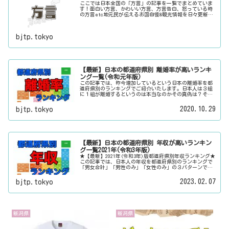
ここでは日本全国の「方言」の記事を一覧でまとめていま
す！面白い方言、かわいい方言、方言告白、怒っている時
の方言etc地元民が伝えるお国自慢&観光情報を日々更新
中。旅行に行く際に、地元でお客さんをおもてなしする時
に、ちょっとした話のネタにご利用下さい。
bjtp.tokyo
【最新】日本の都道府県別 離婚率が高いランキ
ング一覧(令和元年版)
この記事では、昨今増加しているという日本の離婚率を都
道府県別のランキングでご紹介いたします。日本人は３組
に１組が離婚するというのは本当なのかその真偽は？その
他にも、大日本観光新聞では、方言・お土産・名物・観光
スポット・デートスポット・パワースポット・心霊スポッ
2020.10.29
bjtp.tokyo
トなどの各都道府県の観光情報・ローカル情報を配信して
います。
【最新】日本の都道府県別 年収が高いランキン
グ一覧2021年(令和3年版)
★【最新】2021年(令和3年)版都道府県別年収ランキング★
この記事では、日本人の年収を都道府県別のランキングで
「男女合計」「男性のみ」「女性のみ」の３パターンでご
紹介いたします。また、月給と賞与（ボーナス）、平均年
齢と平均の勤続年数についても表示しています。
2023.02.07
bjtp.tokyo
新潟県
新潟県