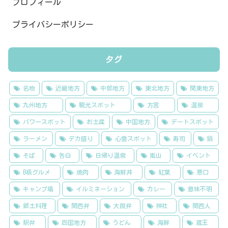
プロフィール
プライバシーポリシー
タグ
名物
近畿地方
中部地方
東北地方
関東地方
九州地方
観光スポット
方言
温泉
パワースポット
お土産
中国地方
デートスポット
ラーメン
デカ盛り
心霊スポット
寿司
鍋
そば
告白
日帰り温泉
嵐山
イベント
B級グルメ
焼肉
海鮮丼
紅葉
悪口
キャンプ場
イルミネーション
カレー
意味不明
郷土料理
関西弁
大阪弁
神社
関西人
駅弁
四国地方
うどん
海鮮
蔵王