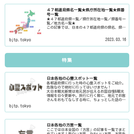
報・ローカル情報を配信しています。
４７都道府県名一覧★県庁所在地一覧★県番
号一覧
★４７都道府県一覧／県庁所在地一覧／県番号一
覧／地方名一覧★
この記事では、日本の４７都道府県の県名、県庁
所在地、県番号、地方名を一覧でご紹介していま
す。それぞれの都道府県名、県庁所在地、地方名
2023.03.16
bjtp.tokyo
のリンク先にはその地域に関する記事をご用意し
ています。
特集
日本各地の心霊スポット一覧
各都道府県に行った時の心霊スポットをご紹介。
危険なので絶対に行ってはいけません！
大日本観光新聞は地元民が伝えるお国自慢&観光
情報を日々更新中。旅行に行く際に、地元でお客
さんをおもてなしする時に、ちょっとした話のネ
タにご利用下さい。
bjtp.tokyo
日本各地の方言一覧
ここでは日本全国の「方言」の記事を一覧でまと
めています！面白い方言、かわいい方言、方言告