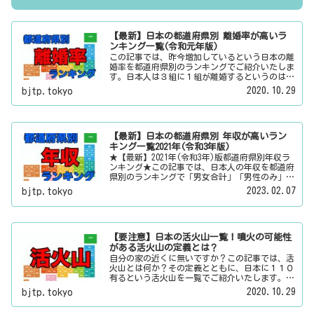
【最新】日本の都道府県別 離婚率が高いラ
ンキング一覧(令和元年版)
この記事では、昨今増加しているという日本の離
婚率を都道府県別のランキングでご紹介いたしま
す。日本人は３組に１組が離婚するというのは本
当なのかその真偽は？その他にも、大日本観光新
2020.10.29
bjtp.tokyo
聞では、方言・お土産・名物・観光スポット・デ
ートスポット・パワースポット・心霊スポットな
どの各都道府県の観光情報・ローカル情報を配信
しています。
【最新】日本の都道府県別 年収が高いラン
キング一覧2021年(令和3年版)
★【最新】2021年(令和3年)版都道府県別年収ラ
ンキング★この記事では、日本人の年収を都道府
県別のランキングで「男女合計」「男性のみ」
「女性のみ」の３パターンでご紹介いたします。
2023.02.07
bjtp.tokyo
また、月給と賞与（ボーナス）、平均年齢と平均
の勤続年数についても表示しています。
【要注意】日本の活火山一覧！噴火の可能性
がある活火山の定義とは？
自分の家の近くに無いですか？この記事では、活
火山とは何か？その定義とともに、日本に１１０
有るという活火山を一覧でご紹介いたします。そ
の他にも、大日本観光新聞では、方言・お土産・
2020.10.29
bjtp.tokyo
名物・観光スポット・デートスポット・パワース
ポット・心霊スポットなどの各都道府県の観光情