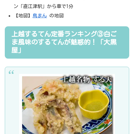
ン「直江津駅」から車で1分
【地図】
鳥まん
の地図
上越するてん定番ランキング③白ご
ま風味のするてんが魅惑的！「大黒
屋」