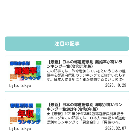
注目の記事
【最新】日本の都道府県別 離婚率が高いラ
ンキング一覧(令和元年版)
この記事では、昨今増加しているという日本の離
婚率を都道府県別のランキングでご紹介いたしま
す。日本人は３組に１組が離婚するというのは本
当なのかその真偽は？その他にも、大日本観光新
2020.10.29
bjtp.tokyo
聞では、方言・お土産・名物・観光スポット・デ
ートスポット・パワースポット・心霊スポットな
どの各都道府県の観光情報・ローカル情報を配信
しています。
【最新】日本の都道府県別 年収が高いラン
キング一覧2021年(令和3年版)
★【最新】2021年(令和3年)版都道府県別年収ラ
ンキング★この記事では、日本人の年収を都道府
県別のランキングで「男女合計」「男性のみ」
「女性のみ」の３パターンでご紹介いたします。
2023.02.07
bjtp.tokyo
また、月給と賞与（ボーナス）、平均年齢と平均