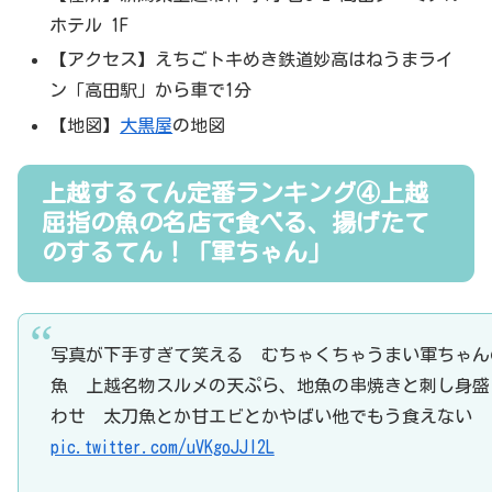
ホテル 1F
【アクセス】えちごトキめき鉄道妙高はねうまライ
ン「高田駅」から車で1分
【地図】
大黒屋
の地図
上越するてん定番ランキング④上越
屈指の魚の名店で食べる、揚げたて
のするてん！「軍ちゃん」
写真が下手すぎて笑える むちゃくちゃうまい軍ちゃん
魚 上越名物スルメの天ぷら、地魚の串焼きと刺し身盛
わせ 太刀魚とか甘エビとかやばい他でもう食えない
pic.twitter.com/uVKgoJJl2L