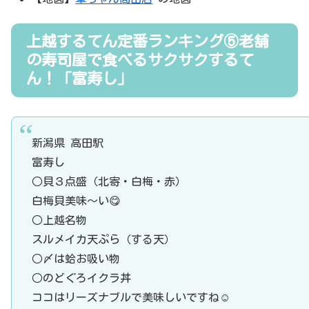
上越するてん定番ランキング⑤老舗
の寿司屋で食べるサクサクするて
ん！「富寿し」
新潟県 高田駅
富寿し
○貝３点盛（北寄・白梅・赤）
白梅貝美味〜い😋
○上越名物
スルメイカ天ぷら（する天）
○〆は蛤お吸い物
○のどぐろイクラ丼
ココはリーズナブルで美味しいですね☺️