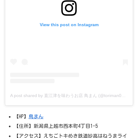
View this post on Instagram
A post shared by 直江津を味わうお店 鳥まん (@toriman0255431515)
【HP】
鳥まん
【住所】新潟県上越市西本町4丁目1-5
【アクセス】えちごトキめき鉄道妙高はねうまライ