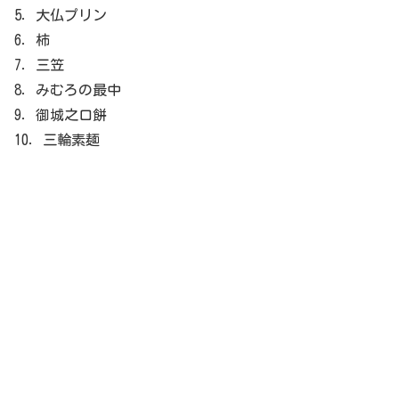
5．大仏プリン
6．柿
7．三笠
8．みむろの最中
9．御城之口餅
10．三輪素麺