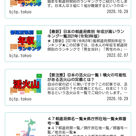
婚率を都道府県別のランキングでご紹介いたしま
す。日本人は３組に１組が離婚するというのは本
当なのかその真偽は？その他にも、大日本観光新
2020.10.29
bjtp.tokyo
聞では、方言・お土産・名物・観光スポット・デ
ートスポット・パワースポット・心霊スポットな
どの各都道府県の観光情報・ローカル情報を配信
しています。
【最新】日本の都道府県別 年収が高いラン
キング一覧2021年(令和3年版)
★【最新】2021年(令和3年)版都道府県別年収ラ
ンキング★この記事では、日本人の年収を都道府
県別のランキングで「男女合計」「男性のみ」
「女性のみ」の３パターンでご紹介いたします。
2023.02.07
bjtp.tokyo
また、月給と賞与（ボーナス）、平均年齢と平均
の勤続年数についても表示しています。
【要注意】日本の活火山一覧！噴火の可能性
がある活火山の定義とは？
自分の家の近くに無いですか？この記事では、活
火山とは何か？その定義とともに、日本に１１０
有るという活火山を一覧でご紹介いたします。そ
の他にも、大日本観光新聞では、方言・お土産・
2020.10.29
bjtp.tokyo
名物・観光スポット・デートスポット・パワース
ポット・心霊スポットなどの各都道府県の観光情
報・ローカル情報を配信しています。
４７都道府県名一覧★県庁所在地一覧★県番
号一覧
★４７都道府県一覧／県庁所在地一覧／県番号一
覧／地方名一覧★