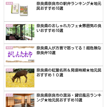
奈良県奈良市の駅弁ランキング★地元
奈良県
民おすすめ10選
奈良県のおしゃれカフェ★雰囲気の良
奈良県
いおすすめ10選
奈良県人が方言で怒ってる！超危険な
奈良県
奈良弁10選
奈良県の紅葉名所＆見頃時期★地元民
奈良県
おすすめ１０選
奈良県奈良市の混浴・貸切風呂ランキ
奈良県
ング★地元民おすすめ10選