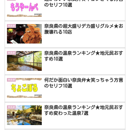
のセリフ10選
奈良県の超大盛りデカ盛りグルメ★お
奈良県
腹壊れる10店
奈良県の温泉ランキング★地元民おす
奈良県
すめ10選
何だか面白い奈良弁★笑っちゃう方言
奈良県
のセリフ10選
奈良県の温泉ランキング★地元民おす
奈良県
すめ変わった温泉7選