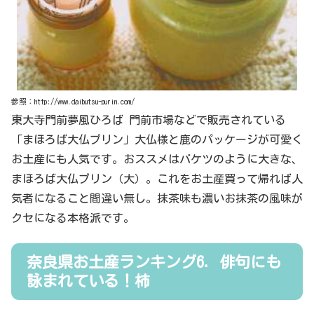
参照：http://www.daibutsu-purin.com/
東大寺門前夢風ひろば 門前市場などで販売されている
「まほろば大仏プリン」大仏様と鹿のパッケージが可愛く
お土産にも人気です。おススメはバケツのように大きな、
まほろば大仏プリン（大）。これをお土産買って帰れば人
気者になること間違い無し。抹茶味も濃いお抹茶の風味が
クセになる本格派です。
奈良県お土産ランキング6．俳句にも
詠まれている！柿