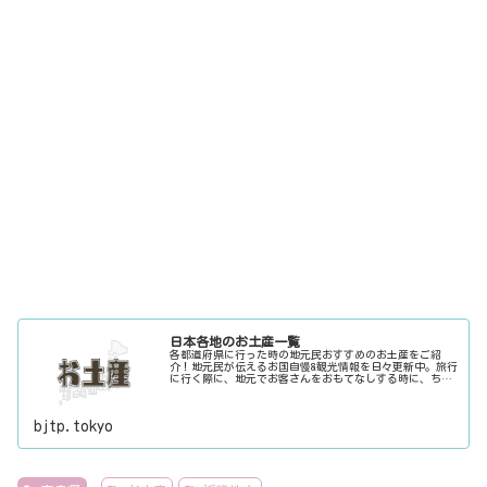
日本各地のお土産一覧
各都道府県に行った時の地元民おすすめのお土産をご紹
介！地元民が伝えるお国自慢&観光情報を日々更新中。旅行
に行く際に、地元でお客さんをおもてなしする時に、ちょ
っとした話のネタにご利用下さい。
bjtp.tokyo