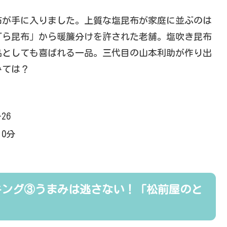
布が手に入りました。上質な塩昆布が家庭に並ぶのは
ぐら昆布」から暖簾分けを許された老舗。塩吹き昆布
品としても喜ばれる一品。三代目の山本利助が作り出
みては？
26
0分
キング③うまみは逃さない！「松前屋のと