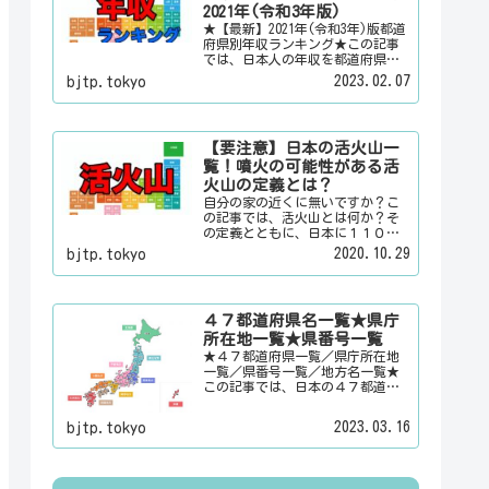
情報を配信しています。
2021年(令和3年版)
★【最新】2021年(令和3年)版都道
府県別年収ランキング★この記事
では、日本人の年収を都道府県別
のランキングで「男女合計」「男
2023.02.07
bjtp.tokyo
性のみ」「女性のみ」の３パター
ンでご紹介いたします。また、月
給と賞与（ボーナス）、平均年齢
と平均の勤続年数についても表示
【要注意】日本の活火山一
しています。
覧！噴火の可能性がある活
火山の定義とは？
自分の家の近くに無いですか？こ
の記事では、活火山とは何か？そ
の定義とともに、日本に１１０有
るという活火山を一覧でご紹介い
2020.10.29
bjtp.tokyo
たします。その他にも、大日本観
光新聞では、方言・お土産・名
物・観光スポット・デートスポッ
ト・パワースポット・心霊スポッ
４７都道府県名一覧★県庁
トなどの各都道府県の観光情報・
所在地一覧★県番号一覧
ローカル情報を配信しています。
★４７都道府県一覧／県庁所在地
一覧／県番号一覧／地方名一覧★
この記事では、日本の４７都道府
県の県名、県庁所在地、県番号、
地方名を一覧でご紹介していま
2023.03.16
bjtp.tokyo
す。それぞれの都道府県名、県庁
所在地、地方名のリンク先にはそ
の地域に関する記事をご用意して
います。