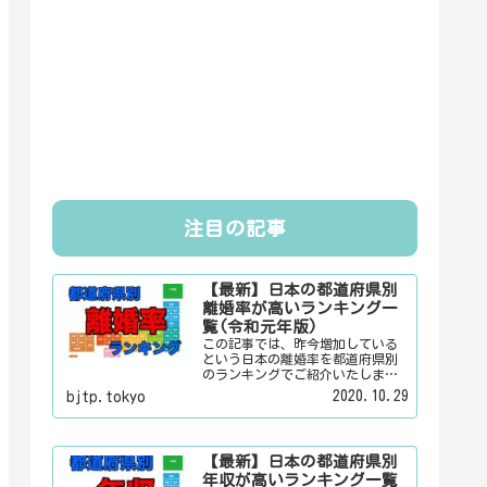
注目の記事
【最新】日本の都道府県別
離婚率が高いランキング一
覧(令和元年版)
この記事では、昨今増加している
という日本の離婚率を都道府県別
のランキングでご紹介いたしま
す。日本人は３組に１組が離婚す
2020.10.29
bjtp.tokyo
るというのは本当なのかその真偽
は？その他にも、大日本観光新聞
では、方言・お土産・名物・観光
スポット・デートスポット・パワ
【最新】日本の都道府県別
ースポット・心霊スポットなどの
年収が高いランキング一覧
各都道府県の観光情報・ローカル