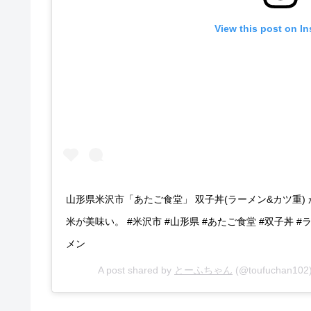
View this post on I
山形県米沢市「あたご食堂」 双子丼(ラーメン&カツ重
米が美味い。 #米沢市 #山形県 #あたご食堂 #双子丼 #
メン
A post shared by
とーふちゃん
(@toufuchan102