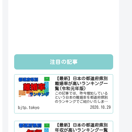
注目の記事
【最新】日本の都道府県別
離婚率が高いランキング一
覧(令和元年版)
この記事では、昨今増加している
という日本の離婚率を都道府県別
のランキングでご紹介いたしま
す。日本人は３組に１組が離婚す
2020.10.29
bjtp.tokyo
るというのは本当なのかその真偽
は？その他にも、大日本観光新聞
では、方言・お土産・名物・観光
スポット・デートスポット・パワ
【最新】日本の都道府県別
ースポット・心霊スポットなどの
年収が高いランキング一覧
各都道府県の観光情報・ローカル