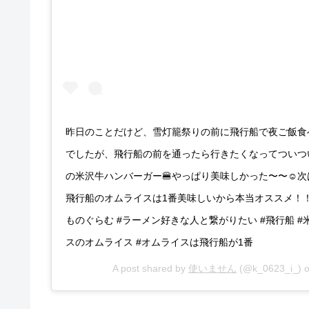
昨日のことだけど、雪灯籠祭りの前に飛行船で夜ご飯食
でしたが、飛行船の前を通ったら行きたくなってついつい
の米沢牛ハンバーガー🍔やっぱり美味しかった〜〜☺️
飛行船のオムライスは1番美味しいから本当オススメ！！
ものぐらむ #ラーメン好きな人と繋がりたい #飛行船 
スのオムライス #オムライスは飛行船が1番
A post shared by
使いません
(@k_0623_i_) 