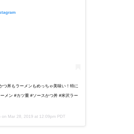
nstagram
) かつ丼もラーメンもめっちゃ美味い！特に
ラーメン #カツ重 #ソースかつ丼 #米沢ラー
) on
Mar 28, 2019 at 12:09pm PDT