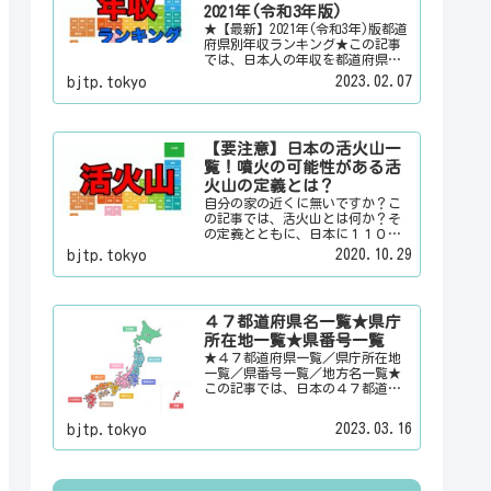
情報を配信しています。
2021年(令和3年版)
★【最新】2021年(令和3年)版都道
府県別年収ランキング★この記事
では、日本人の年収を都道府県別
のランキングで「男女合計」「男
2023.02.07
bjtp.tokyo
性のみ」「女性のみ」の３パター
ンでご紹介いたします。また、月
給と賞与（ボーナス）、平均年齢
と平均の勤続年数についても表示
【要注意】日本の活火山一
しています。
覧！噴火の可能性がある活
火山の定義とは？
自分の家の近くに無いですか？こ
の記事では、活火山とは何か？そ
の定義とともに、日本に１１０有
るという活火山を一覧でご紹介い
2020.10.29
bjtp.tokyo
たします。その他にも、大日本観
光新聞では、方言・お土産・名
物・観光スポット・デートスポッ
ト・パワースポット・心霊スポッ
４７都道府県名一覧★県庁
トなどの各都道府県の観光情報・
所在地一覧★県番号一覧
ローカル情報を配信しています。
★４７都道府県一覧／県庁所在地
一覧／県番号一覧／地方名一覧★
この記事では、日本の４７都道府
県の県名、県庁所在地、県番号、
地方名を一覧でご紹介していま
2023.03.16
bjtp.tokyo
す。それぞれの都道府県名、県庁
所在地、地方名のリンク先にはそ
の地域に関する記事をご用意して
います。