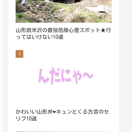
山形県米沢の最強危険心霊スポット★行
ってはいけない10選
かわいい山形弁♥キュンとくる方言のセ
リフ10選