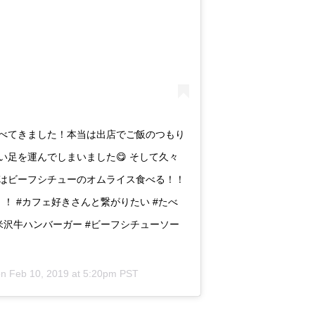
べてきました！本当は出店でご飯のつもり
足を運んでしまいました😋 そして久々
次はビーフシチューのオムライス食べる！！
！ #カフェ好きさんと繋がりたい #たべ
#米沢牛ハンバーガー #ビーフシチューソー
on
Feb 10, 2019 at 5:20pm PST