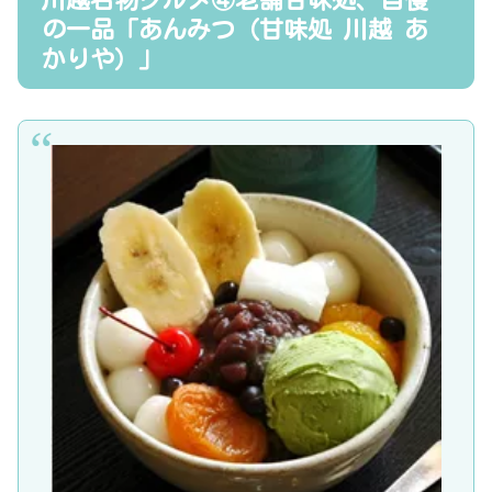
の一品「あんみつ（甘味処 川越 あ
かりや）」