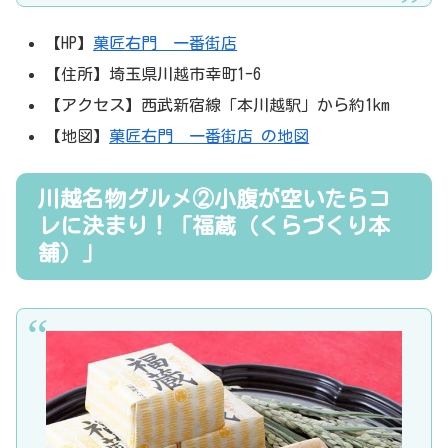
【HP】
菓匠右門 一番街店
【住所】埼玉県川越市幸町1-6
【アクセス】西武新宿線「本川越駅」から約1km
【地図】
菓匠右門 一番街店 の地図
川越名物グルメ②小腹が空いたらコ
レに決まり！「福蔵（くらづくり本
舗）」