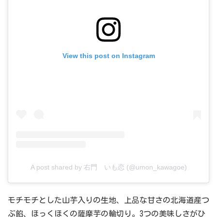
View this post on Instagram
A post shared by 右門 いも恋 (@umon_kawagoe)
モチモチとした山芋入りの生地、上品な甘さの北海道産つ
ぶ餡、ほっくほくの薩摩芋の輪切り。3つの美味しさがひ