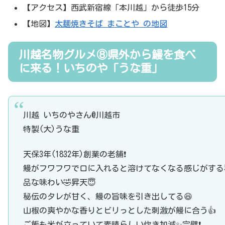
【アクセス】西武新宿線「本川越」から徒歩15分
【地図】
太麺焼きそば まことや の地図
川越名物グルメ⑧県外から鰻を食べ
に来る！いちのや「うな重」
川越 いちのやさん@川越市
特製(大)うな重
天保3年(1832年)創業の老舗❗️
鰻がフワフワで口に入れると溶けてなくなる感じがする
品な味わい🤣昇天😇
秘伝のタレが甘く、鰻の旨味を引き出してる😆
山椒の爽やかな香りとビリっとした刺激が鰻に合う👍
ご飯も米が立っていて素晴らしい炊き加減✨完璧❗️