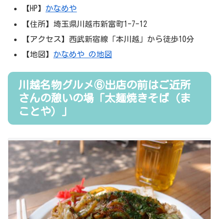
【HP】
かなめや
【住所】埼玉県川越市新富町1-7-12
【アクセス】西武新宿線「本川越」から徒歩10分
【地図】
かなめや の地図
川越名物グルメ⑥出店の前はご近所
さんの憩いの場「太麺焼きそば（ま
ことや）」