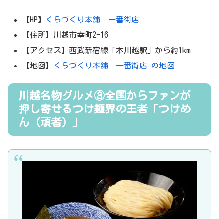
【HP】
くらづくり本舗 一番街店
【住所】川越市幸町2-16
【アクセス】西武新宿線「本川越駅」から約1km
【地図】
くらづくり本舗 一番街店 の地図
川越名物グルメ③全国からファンが
押し寄せるつけ麺界の王者「つけめ
ん（頑者）」