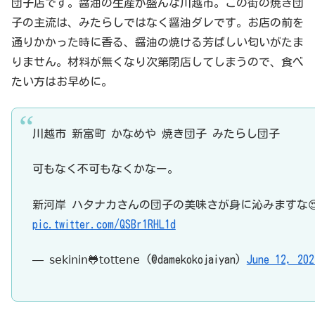
団子店です。醤油の生産が盛んな川越市。この街の焼き団
子の主流は、みたらしではなく醤油ダレです。お店の前を
通りかかった時に香る、醤油の焼ける芳ばしい匂いがたま
りません。材料が無くなり次第閉店してしまうので、食べ
たい方はお早めに。
川越市 新富町 かなめや 焼き団子 みたらし団子
可もなく不可もなくかなー。
新河岸 ハタナカさんの団子の美味さが身に沁みますな
pic.twitter.com/QSBr1RHL1d
— 𝗌𝖾𝗄𝗂𝗇𝗂𝗇🐸𝗍𝗈𝗍𝗍𝖾𝗇𝖾 (@damekokojaiyan)
June 12, 202