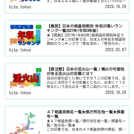
す。日本人は３組に１組が離婚するというのは本
当なのかその真偽は？その他にも、大日本観光新
2020.10.29
bjtp.tokyo
聞では、方言・お土産・名物・観光スポット・デ
ートスポット・パワースポット・心霊スポットな
どの各都道府県の観光情報・ローカル情報を配信
しています。
【最新】日本の都道府県別 年収が高いラン
キング一覧2021年(令和3年版)
★【最新】2021年(令和3年)版都道府県別年収ラ
ンキング★この記事では、日本人の年収を都道府
県別のランキングで「男女合計」「男性のみ」
「女性のみ」の３パターンでご紹介いたします。
2023.02.07
bjtp.tokyo
また、月給と賞与（ボーナス）、平均年齢と平均
の勤続年数についても表示しています。
【要注意】日本の活火山一覧！噴火の可能性
がある活火山の定義とは？
自分の家の近くに無いですか？この記事では、活
火山とは何か？その定義とともに、日本に１１０
有るという活火山を一覧でご紹介いたします。そ
の他にも、大日本観光新聞では、方言・お土産・
2020.10.29
bjtp.tokyo
名物・観光スポット・デートスポット・パワース
ポット・心霊スポットなどの各都道府県の観光情
報・ローカル情報を配信しています。
４７都道府県名一覧★県庁所在地一覧★県番
号一覧
★４７都道府県一覧／県庁所在地一覧／県番号一
覧／地方名一覧★
この記事では、日本の４７都道府県の県名、県庁
所在地、県番号、地方名を一覧でご紹介していま