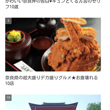
かわいい奈良弁の告白♥キュンとくる方言のセリ
フ10選
奈良県の超大盛りデカ盛りグルメ★お腹壊れる
10店