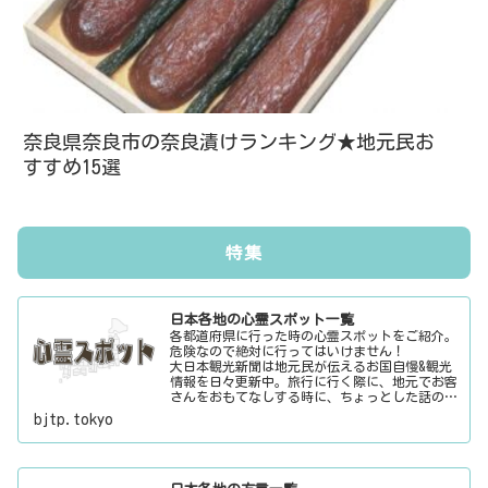
奈良県奈良市の奈良漬けランキング★地元民お
すすめ15選
特集
日本各地の心霊スポット一覧
各都道府県に行った時の心霊スポットをご紹介。
危険なので絶対に行ってはいけません！
大日本観光新聞は地元民が伝えるお国自慢&観光
情報を日々更新中。旅行に行く際に、地元でお客
さんをおもてなしする時に、ちょっとした話のネ
タにご利用下さい。
bjtp.tokyo