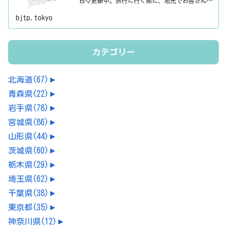
日々更新中。旅行に行く際に、地元でお客さんを
おもてなしする時に、ちょっとした話のネタにご
利用下さい。
bjtp.tokyo
カテゴリー
北海道
(67)
►
青森県
(22)
►
岩手県
(78)
►
宮城県
(86)
►
山形県
(44)
►
茨城県
(60)
►
栃木県
(29)
►
埼玉県
(62)
►
千葉県
(38)
►
東京都
(35)
►
神奈川県
(12)
►