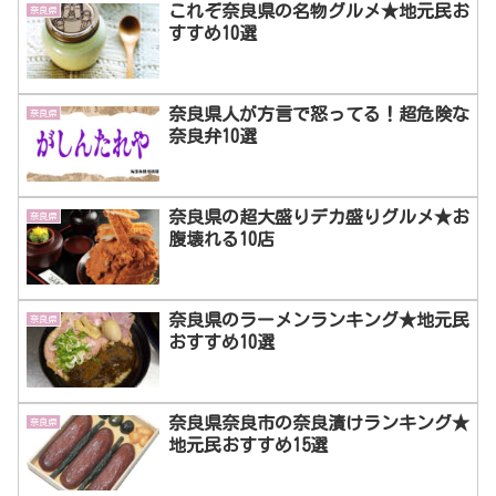
これぞ奈良県の名物グルメ★地元民お
奈良県
すすめ10選
奈良県人が方言で怒ってる！超危険な
奈良県
奈良弁10選
奈良県の超大盛りデカ盛りグルメ★お
奈良県
腹壊れる10店
奈良県のラーメンランキング★地元民
奈良県
おすすめ10選
奈良県奈良市の奈良漬けランキング★
奈良県
地元民おすすめ15選