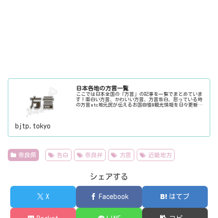
日本各地の方言一覧
ここでは日本全国の「方言」の記事を一覧でまとめていま
す！面白い方言、かわいい方言、方言告白、怒っている時
の方言etc地元民が伝えるお国自慢&観光情報を日々更新
中。旅行に行く際に、地元でお客さんをおもてなしする時
に、ちょっとした話のネタにご利用下さい。
bjtp.tokyo
奈良県
告白
奈良弁
方言
近畿地方
シェアする
X
Facebook
はてブ