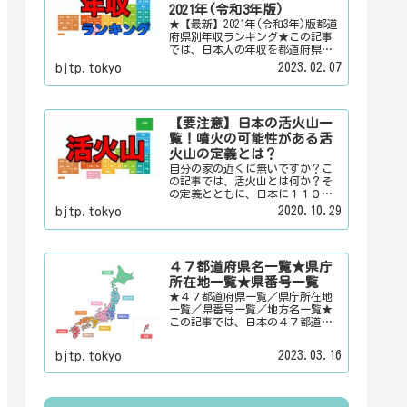
情報を配信しています。
2021年(令和3年版)
★【最新】2021年(令和3年)版都道
府県別年収ランキング★この記事
では、日本人の年収を都道府県別
のランキングで「男女合計」「男
2023.02.07
bjtp.tokyo
性のみ」「女性のみ」の３パター
ンでご紹介いたします。また、月
給と賞与（ボーナス）、平均年齢
と平均の勤続年数についても表示
【要注意】日本の活火山一
しています。
覧！噴火の可能性がある活
火山の定義とは？
自分の家の近くに無いですか？こ
の記事では、活火山とは何か？そ
の定義とともに、日本に１１０有
るという活火山を一覧でご紹介い
2020.10.29
bjtp.tokyo
たします。その他にも、大日本観
光新聞では、方言・お土産・名
物・観光スポット・デートスポッ
ト・パワースポット・心霊スポッ
４７都道府県名一覧★県庁
トなどの各都道府県の観光情報・
所在地一覧★県番号一覧
ローカル情報を配信しています。
★４７都道府県一覧／県庁所在地
一覧／県番号一覧／地方名一覧★
この記事では、日本の４７都道府
県の県名、県庁所在地、県番号、
地方名を一覧でご紹介していま
2023.03.16
bjtp.tokyo
す。それぞれの都道府県名、県庁
所在地、地方名のリンク先にはそ
の地域に関する記事をご用意して
います。