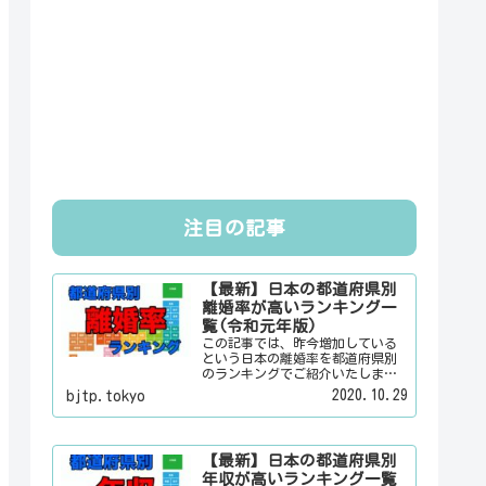
注目の記事
【最新】日本の都道府県別
離婚率が高いランキング一
覧(令和元年版)
この記事では、昨今増加している
という日本の離婚率を都道府県別
のランキングでご紹介いたしま
す。日本人は３組に１組が離婚す
2020.10.29
bjtp.tokyo
るというのは本当なのかその真偽
は？その他にも、大日本観光新聞
では、方言・お土産・名物・観光
スポット・デートスポット・パワ
【最新】日本の都道府県別
ースポット・心霊スポットなどの
年収が高いランキング一覧
各都道府県の観光情報・ローカル