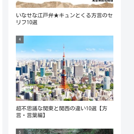
いなせな江戸弁★キュンとくる方言のセ
リフ10選
超不思議な関東と関西の違い10選【方
言・言葉編】