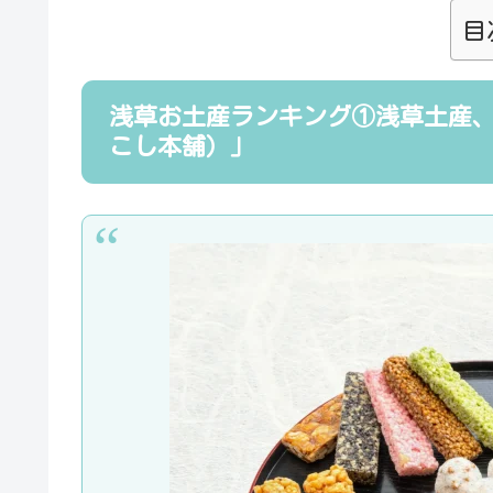
目
浅草お土産ランキング①浅草土産
こし本舗）」