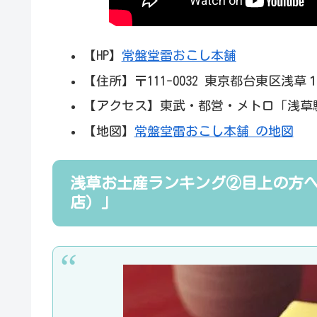
【HP】
常盤堂雷おこし本舗
【住所】〒111-0032 東京都台東区浅草
【アクセス】東武・都営・メトロ「浅草
【地図】
常盤堂雷おこし本舗 の地図
浅草お土産ランキング②目上の方
店）」