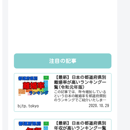
注目の記事
【最新】日本の都道府県別
離婚率が高いランキング一
覧(令和元年版)
この記事では、昨今増加している
という日本の離婚率を都道府県別
のランキングでご紹介いたしま
す。日本人は３組に１組が離婚す
2020.10.29
bjtp.tokyo
るというのは本当なのかその真偽
は？その他にも、大日本観光新聞
では、方言・お土産・名物・観光
スポット・デートスポット・パワ
【最新】日本の都道府県別
ースポット・心霊スポットなどの
年収が高いランキング一覧
各都道府県の観光情報・ローカル