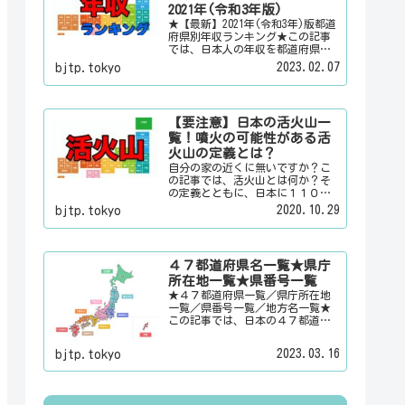
情報を配信しています。
2021年(令和3年版)
★【最新】2021年(令和3年)版都道
府県別年収ランキング★この記事
では、日本人の年収を都道府県別
のランキングで「男女合計」「男
2023.02.07
bjtp.tokyo
性のみ」「女性のみ」の３パター
ンでご紹介いたします。また、月
給と賞与（ボーナス）、平均年齢
と平均の勤続年数についても表示
【要注意】日本の活火山一
しています。
覧！噴火の可能性がある活
火山の定義とは？
自分の家の近くに無いですか？こ
の記事では、活火山とは何か？そ
の定義とともに、日本に１１０有
るという活火山を一覧でご紹介い
2020.10.29
bjtp.tokyo
たします。その他にも、大日本観
光新聞では、方言・お土産・名
物・観光スポット・デートスポッ
ト・パワースポット・心霊スポッ
４７都道府県名一覧★県庁
トなどの各都道府県の観光情報・
所在地一覧★県番号一覧
ローカル情報を配信しています。
★４７都道府県一覧／県庁所在地
一覧／県番号一覧／地方名一覧★
この記事では、日本の４７都道府
県の県名、県庁所在地、県番号、
地方名を一覧でご紹介していま
2023.03.16
bjtp.tokyo
す。それぞれの都道府県名、県庁
所在地、地方名のリンク先にはそ
の地域に関する記事をご用意して
います。