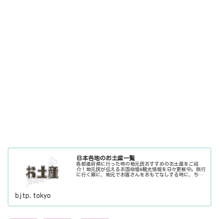
日本各地のお土産一覧
各都道府県に行った時の地元民おすすめのお土産をご紹
介！地元民が伝えるお国自慢&観光情報を日々更新中。旅行
に行く際に、地元でお客さんをおもてなしする時に、ちょ
っとした話のネタにご利用下さい。
bjtp.tokyo