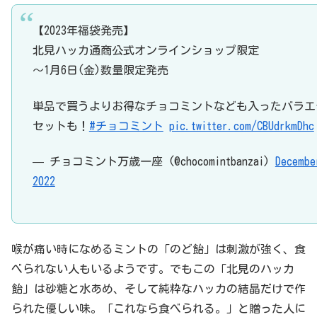
【2023年福袋発売】
北見ハッカ通商公式オンラインショップ限定
～1月6日(金)数量限定発売
単品で買うよりお得なチョコミントなども入ったバラエ
セットも！
#チョコミント
pic.twitter.com/CBUdrkmDhc
— チョコミント万歳一座 (@chocomintbanzai)
Decembe
2022
喉が痛い時になめるミントの「のど飴」は刺激が強く、食
べられない人もいるようです。でもこの「北見のハッカ
飴」は砂糖と水あめ、そして純粋なハッカの結晶だけで作
られた優しい味。「これなら食べられる。」と贈った人に