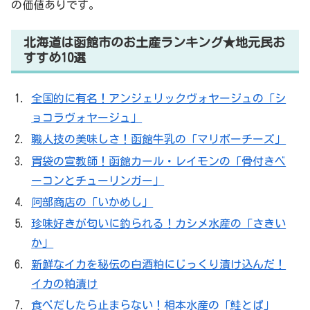
の価値ありです。
北海道は函館市のお土産ランキング★地元民お
すすめ10選
全国的に有名！アンジェリックヴォヤージュの「シ
ョコラヴォヤージュ」
職人技の美味しさ！函館牛乳の「マリボーチーズ」
胃袋の宣教師！函館カール・レイモンの「骨付きベ
ーコンとチューリンガー」
阿部商店の「いかめし」
珍味好きが匂いに釣られる！カシメ水産の「さきい
か」
新鮮なイカを秘伝の白酒粕にじっくり漬け込んだ！
イカの粕漬け
食べだしたら止まらない！相本水産の「鮭とば」