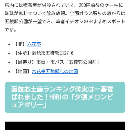
店内には喫茶室が併設されていて、200円前後のケーキに
珈琲が無料でついて飲み放題。全面ガラス張りの窓からは
五稜郭公園が一望でき、筆者イチオシのおすすめスポット
です。
【HP】
六花亭
【住所】函館市五稜郭町27-6
【最寄り】市電・市バス「五稜郭公園前」
【地図】
六花亭五稜郭店の地図
函館お土産ランキング⑩実は一番喜
ばれました！HORIの「夕張メロンピ
ュアゼリー」