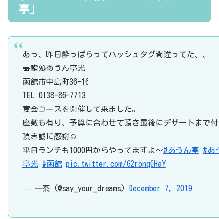
亭」
あっ、昨日酔っぱらってハッシュタグ間違ってた、、
🍣鮨処あうん亭光
函館市中島町36-16
TEL 0138-86-7713
宴会コースを開催して来ました。
座敷も有り、予算に合わせて頂き最後にデザートまで付
頂き誠に感謝☺️
平日ランチも1000円からやってますよ〜
#あうん亭
#あ
亭光
#函館
pic.twitter.com/G2ronq0HaY
— 一茶 (@say_your_dreams)
December 7, 2019