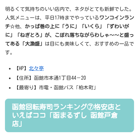
明るくて気持ちのいい店内で、ネタがとても新鮮でした。
人気メニューは、平日17時までやっている
ワンコインラン
チ
☆他、
かっぱ巻の上に「うに」「いくら」「ずわいが
に」「ねぎとろ」が、こぼれ落ちながらわしゃ～～と盛っ
てある「大漁盛」
は目にも美味しくて、おすすめの一品で
す。
【HP】
北々亭
【住所】函館市本通1丁目44－20
【最寄り】市電・函館バス「柏木町」
函館回転寿司ランキング⑦格安店と
いえばココ「函まるずし 函館戸倉
店」