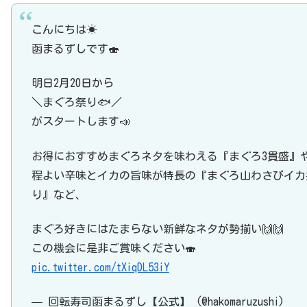
こんにちは☀
函まるずしです🍣
明日2月20日から
＼まぐろ祭り🐟／
がスタートします📣
お得におすすめまぐろネタを味わえる『まぐろ3貫盛』
程よい辛味とイカの旨味が特長の『まぐろ山わさびイカ
り』など、
まぐろ好きにはたまらない新鮮なネタが勢揃い🙌🙌
この機会に是非ご賞味ください🍣
pic.twitter.com/tXiqDL53iY
— 回転寿司函まるずし【公式】 (@hakomaruzushi)