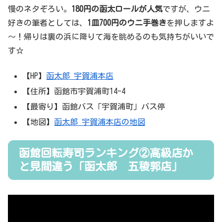
慢のネタぞろい。
180円の函太ロールが人気
ですが、ウニ
好きの筆者としては、
1皿700円のウニ手巻き
を押しますよ
～！帰りは裏の浜に降りて海を眺めるのも気持ちがいいで
す☆
【HP】
函太郎 宇賀浦本店
【住所】函館市宇賀浦町14-4
【最寄り】函館バス「宇賀浦町」バス停
【地図】
函太郎 宇賀浦本店の地図
函館回転寿司ランキング②高級店か
と見間違う「函太郎 五稜郭店」