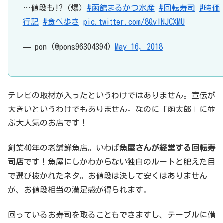
…値段も!?（爆）
#函館まるかつ水産
#回転寿司
#時価
行記
#食べ歩き
pic.twitter.com/8QvINJCXMU
— pon (@pons96304394)
May 16, 2018
テレビの取材が入ったというわけではありません。宣伝が
大きいというわけでもありません。なのに「函太郎」に並
ぶ大人気のお店です！
創業40年の老舗鮮魚店。いわば
魚屋さんが経営する回転寿
司店
です！魚屋にしかわからない独自のルートと肥えた目
で選び抜かれたネタ。お値段は決して安くはありません
が、お値段相当の満足感が得られます。
回っているお寿司を取ることもできますし、テーブルに備