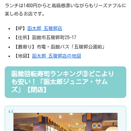
ランチは1400円からと高級感漂いながらもリーズナブルに
楽しめるお店です。
【HP】
函太郎 五稜郭店
【住所】函館市五稜郭町25-17
【最寄り】市電・函館バス「五稜郭公園前」
【地図】
函太郎 五稜郭店の地図
函館回転寿司ランキング③どこより
も安い！「函太郎ジュニア・サム
ズ」【閉店】