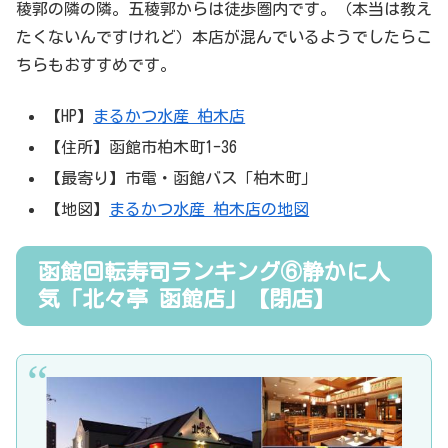
稜郭の隣の隣。五稜郭からは徒歩圏内です。（本当は教え
たくないんですけれど）本店が混んでいるようでしたらこ
ちらもおすすめです。
【HP】
まるかつ水産 柏木店
【住所】函館市柏木町1-36
【最寄り】市電・函館バス「柏木町」
【地図】
まるかつ水産 柏木店の地図
函館回転寿司ランキング⑥静かに人
気「北々亭 函館店」【閉店】