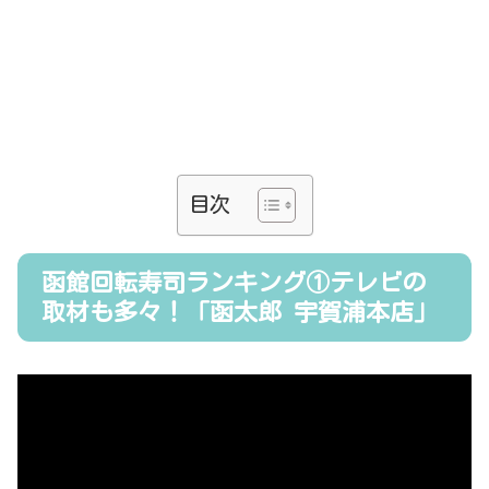
目次
函館回転寿司ランキング①テレビの
取材も多々！「函太郎 宇賀浦本店」