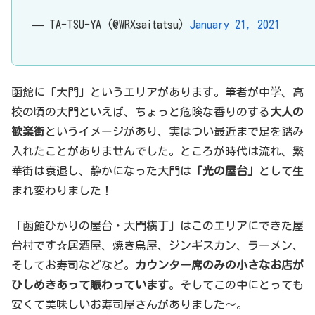
— TA-TSU-YA (@WRXsaitatsu)
January 21, 2021
函館に「大門」というエリアがあります。筆者が中学、高
校の頃の大門といえば、ちょっと危険な香りのする
大人の
歓楽街
というイメージがあり、実はつい最近まで足を踏み
入れたことがありませんでした。ところが時代は流れ、繁
華街は衰退し、静かになった大門は
「光の屋台」
として生
まれ変わりました！
「函館ひかりの屋台・大門横丁」はこのエリアにできた屋
台村です☆居酒屋、焼き鳥屋、ジンギスカン、ラーメン、
そしてお寿司などなど。
カウンター席のみの小さなお店が
ひしめきあって賑わっています
。そしてこの中にとっても
安くて美味しいお寿司屋さんがありました～。