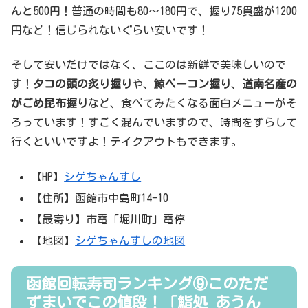
んと500円！普通の時間も80～180円で、握り75貫盛が1200
円など！信じられないぐらい安いです！
そして安いだけではなく、ここのは新鮮で美味しいので
す！
タコの頭の炙り握り
や、
鯨ベーコン握り
、
道南名産の
がごめ昆布握り
など、食べてみたくなる面白メニューがそ
ろっています！すごく混んでいますので、時間をずらして
行くといいですよ！テイクアウトもできます。
【HP】
シゲちゃんすし
【住所】函館市中島町14-10
【最寄り】市電「堀川町」電停
【地図】
シゲちゃんすしの地図
函館回転寿司ランキング⑨このただ
ずまいでこの値段！「鮨処 あうん