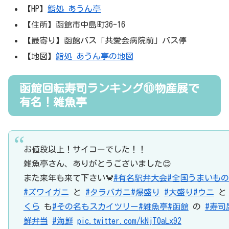
【HP】
鮨処 あうん亭
【住所】函館市中島町36-16
【最寄り】函館バス「共愛会病院前」バス停
【地図】
鮨処 あうん亭の地図
函館回転寿司ランキング⑩物産展で
有名！雑魚亭
お値段以上！サイコーでした！！
雑魚亭さん、ありがとうございました😊
また来年も来て下さい🦀
#有名駅弁大会
#全国うまいも
#ズワイガニ
と
#タラバガニ
#爆盛り
#大盛り
#ウニ
くら
も
#その名もスカイツリー
#雑魚亭
#函館
の
#寿司
鮮弁当
#海鮮
pic.twitter.com/kNjT0aLx92