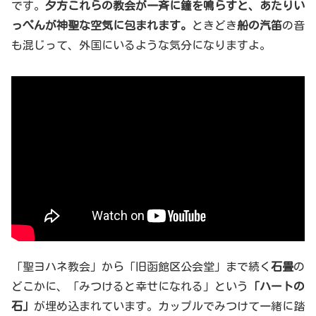
です。
夕方これらの教会が一斉に鐘を鳴らすと、あたりい
っぺんが神聖な空気に包まれます。
ときどき
船の汽笛
の音
も混じって、外国にいるような気分になりますよ。
「聖ヨハネ教会」から「旧函館区公会堂」まで続く
石畳
の
どこかに、「みつけると幸せになれる」という
「ハートの
石」
が埋め込まれています。カップルでみつけて一緒に踏