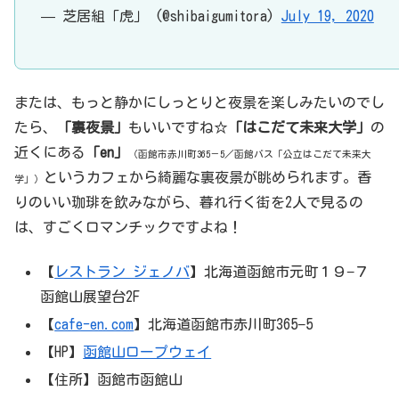
— 芝居組「虎」 (@shibaigumitora)
July 19, 2020
または、もっと静かにしっとりと夜景を楽しみたいのでし
たら、
「裏夜景」
もいいですね☆
「はこだて未来大学」
の
近くにある
「en」
（函館市赤川町365－5／函館バス「公立はこだて未来大
というカフェから綺麗な裏夜景が眺められます。香
学」）
りのいい珈琲を飲みながら、暮れ行く街を2人で見るの
は、すごくロマンチックですよね！
【
レストラン ジェノバ
】北海道函館市元町１９−７
函館山展望台2F
【
cafe-en.com
】北海道函館市赤川町365−5
【HP】
函館山ロープウェイ
【住所】函館市函館山