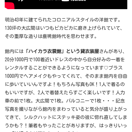
明治43年に建てられたコロニアルスタイルの洋館です。
130坪の大広間はいつもピカピカに磨き上げられていて、
その重厚な造りは鹿鳴館時代を思わせます。
館内には
「ハイカラ衣裳館」という貸衣装屋
さんがあり、
20分1000円で100着近いドレスの中から自分好みの一着を
レンタルすることができるようになっています♡プラス
1000円でヘアメイクもやってくれて、そのまま館内を自由
に歩いていいんですよ！もちろん写真もOK！1人で着るの
もいいですが、2人で着替えたらすごく楽しいです！人力
車の前で1枚。大広間で1枚。バルコニーで1枚・・・記念
写真を撮りながら館内をまわっていると気分が盛り上がっ
てきて、シルクハットにステッキ姿の彼に惚れ直してしま
うかも？！筆者もやったことがありますが、はっきりいっ