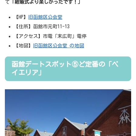
て
「結婚式より楽しかったです！」
【HP】
旧函館区公会堂
【住所】函館市元町11-13
【アクセス】市電「末広町」電停
【地図】
旧函館区公会堂 の地図
函館デートスポット⑤ど定番の「ベ
イエリア」