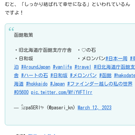
むと、「しっかり結ばれて幸せになる」といわれているん
ですよ！
函館散策
・旧北海道庁函館支庁庁舎 ・♡の石
・日和坂 ・メロンパン
#日本一周
#
泊
#AroundJapan
#vanlife
#travel
#旧北海道庁函館
舎
#ハートの石
#日和坂
#メロンパン
#函館
#hakodat
海道
#hokkaido
#Japan
#ファインダー越しの私の世界
#D5600
pic.twitter.com/MfiYVFTlrr
— 𓃠paSERI𖧧 (@paseri_kn)
March 12, 2023