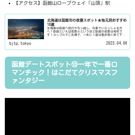
【アクセス】函館山ロープウェイ「山頂」駅
北海道は函館市の夜景スポット★地元民おすすめ
10選
北海道は函館へ旅行や引っ越し、仕事でいらっしゃる方
へ！函館といえば夜景☆というほど函館の夜景は有名で
す！カップルでご夫婦で、一生に１度は是非見に来て下さ
い！その函館の夜景にもいろんな顔があります。まずはど
んな顔があるのかチェックしてみて下さい。それでは、夜
2023.04.06
bjtp.tokyo
景の街☆函館の地元民おすすめとっておきのスポットをご
紹介します！
函館デートスポット⑩一年で一番ロ
マンチック！はこだてクリスマスフ
ァンタジー