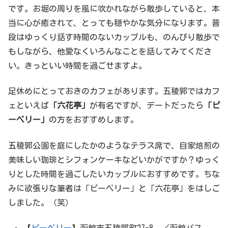
です。お堀の周りを風に吹かれながら散歩していると、本
当に心が癒されて、とっても穏やかな気分になります。普
段はゆっくり話す時間のないカップルも、のんびり散歩で
もしながら、他愛なくいろんなことを話してみてくださ
い。きっといい時間を過ごせますよ。
足休めにとっておきのカフェがあります。五稜郭ではカフ
ェといえば
「六花亭」
が有名ですが、デートだったら
「ピ
ーベリー」
の方をおすすめします。
五稜郭公園を庭にしたかのようなテラス席で、自家焙煎の
美味しい珈琲とシフォンケーキなどいかがですか？ゆっく
りとした時間を過ごしたいカップルにおすすめです。ちな
みに欲張りな筆者は「ピーベリー」と「六花亭」をはしご
しました。（笑）
【
ピーベリー
】函館市五稜郭町27-8 ／函館バス