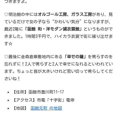
つきますよ。
♡明治館の中には
オルゴール工房、ガラス工房
があり、見
ているだけで女の子なら“かわいい気分”になりますが、
最近2階に
「函館 和・洋モダン貸衣裳館」
というものがで
きました。1時間3千円で、ハイカラ衣裳で街に繰り出せま
す☆
♡最後に金森倉庫敷地内にある
「幸せの鐘」
を鳴らすのを
忘れずに！2人で鳴らすと2人で幸せになれるといわれてい
ます。ちょっと音が大きいけれど思い切って鳴らしてくだ
さいね！
【住所】函館市豊川町11-17
【アクセス】市電「十字街」電停
【地図】
函館元町 の地図