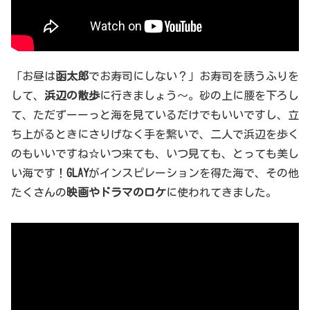
「お昼は
函太郎
でお寿司にしない？」お寿司を誘うふりを
して、
浜辺の散歩
に行きましょう～。砂の上に腰を下ろし
て、ただずーーっと海を見ているだけでもいいですし、立
ち上がるときにさりげなく手を繋いで、二人で浜辺を歩く
のもいいですね☆いつ来ても、いつ見ても、とっても美し
い海です！
GLAY
がインスピレーションを得た海で、その他
たくさんの
映画やドラマのロケ
に使われてきました。