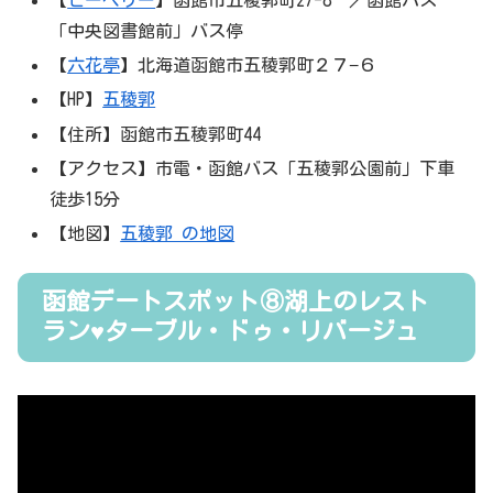
「中央図書館前」バス停
【
六花亭
】北海道函館市五稜郭町２７−６
【HP】
五稜郭
【住所】函館市五稜郭町44
【アクセス】市電・函館バス「五稜郭公園前」下車
徒歩15分
【地図】
五稜郭 の地図
函館デートスポット⑧湖上のレスト
ラン♥ターブル・ドゥ・リバージュ