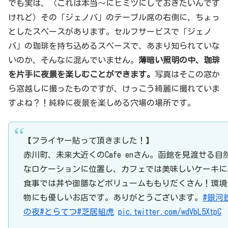
でも実は、（これは本当～にヒミツにしておきたいんです
けれど）その「ジェノバ」のテーブル席の右側に、ちょっ
としたスペースがあります。セルフサービスで「ジェノ
バ」の珈琲を持ち込めるスペースで、あまり知られていな
いのか、そんなに混んでいません。
薄暗い照明の中、珈琲
を片手に夜景を楽しむことができます。
写真はそこの窓か
ら窓越しに撮ったものですが、けっこう綺麗に撮れていま
すよね？！純粋に夜景を楽しめる穴場の場所です。
【フライヤー貼って頂きました！】
赤川町、未来大近くのCafe enさん。函館を見渡せる自
なロケーションに位置し、カフェでは美味しいケーキに
食事では丼や御膳などボリュームももりだくさん！環境
物にも優しいお店です。ありがとうございます。
#銀河
の夜
#とらてつ
#芝居組虎
pic.twitter.com/wdVbL5XtpC